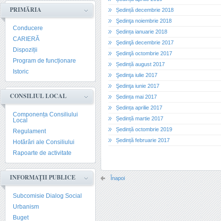
PRIMĂRIA
Ședință decembrie 2018
Şedinţa noiembrie 2018
Conducere
Ședința ianuarie 2018
CARIERĂ
Şedinţă decembrie 2017
Dispoziții
Şedinţă octombrie 2017
Program de funcționare
Ședință august 2017
Istoric
Şedinţa iulie 2017
Şedinţa iunie 2017
CONSILIUL LOCAL
Ședința mai 2017
Ședința aprilie 2017
Componența Consiliului
Ședință martie 2017
Local
Ședință octombrie 2019
Regulament
Ședință februarie 2017
Hotărâri ale Consiliului
Rapoarte de activitate
INFORMAȚII PUBLICE
Înapoi
Subcomisie Dialog Social
Urbanism
Buget