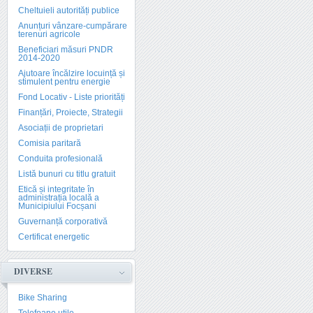
Cheltuieli autorități publice
Anunțuri vânzare-cumpărare
terenuri agricole
Beneficiari măsuri PNDR
2014-2020
Ajutoare încălzire locuință și
stimulent pentru energie
Fond Locativ - Liste priorități
Finanțări, Proiecte, Strategii
Asociații de proprietari
Comisia paritară
Conduita profesională
Listă bunuri cu titlu gratuit
Etică și integritate în
administrația locală a
Municipiului Focșani
Guvernanță corporativă
Certificat energetic
DIVERSE
Bike Sharing