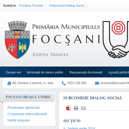
Sunteți la:
Primăria Focșani
Subcomisie Dialog Social
Despre noi
Informații de interes public
Transparenţă decizională
Agendă public
Bd. Dimitrie Cantemir, nr. 1bis
0237 236 000
primarie@focsani.in
FOCȘANI ORAȘUL UNIRII
SUBCOMISIE DIALOG SOCIAL
Prezentare generala
Cooperare internațională
Harta orașului
SECȚIUNI
Ședință aprilie 2019