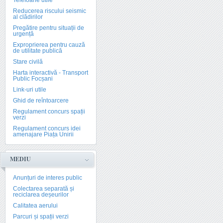
Telefoane utile
Reducerea riscului seismic
al clădirilor
Pregătire pentru situații de
urgență
Exproprierea pentru cauză
de utilitate publică
Stare civilă
Harta interactivă - Transport
Public Focșani
Link-uri utile
Ghid de reîntoarcere
Regulament concurs spații
verzi
Regulament concurs idei
amenajare Piața Unirii
MEDIU
Anunțuri de interes public
Colectarea separată și
reciclarea deșeurilor
Calitatea aerului
Parcuri și spații verzi