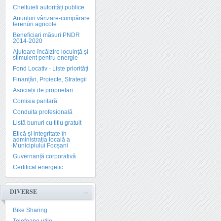
Cheltuieli autorități publice
Anunțuri vânzare-cumpărare
terenuri agricole
Beneficiari măsuri PNDR
2014-2020
Ajutoare încălzire locuință și
stimulent pentru energie
Fond Locativ - Liste priorități
Finanțări, Proiecte, Strategii
Asociații de proprietari
Comisia paritară
Conduita profesională
Listă bunuri cu titlu gratuit
Etică și integritate în
administrația locală a
Municipiului Focșani
Guvernanță corporativă
Certificat energetic
DIVERSE
Bike Sharing