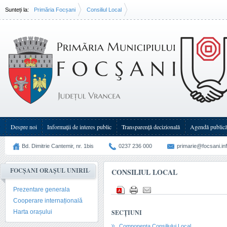
Sunteți la:
Primăria Focșani
Consiliul Local
Despre noi
Informații de interes public
Transparenţă decizională
Agendă public
Bd. Dimitrie Cantemir, nr. 1bis
0237 236 000
primarie@focsani.in
FOCȘANI ORAȘUL UNIRII
CONSILIUL LOCAL
Prezentare generala
Cooperare internațională
Harta orașului
SECȚIUNI
Componența Consiliului Local