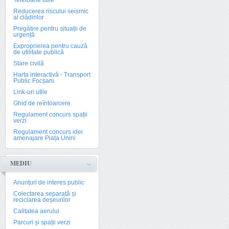
Telefoane utile
Reducerea riscului seismic
al clădirilor
Pregătire pentru situații de
urgență
Exproprierea pentru cauză
de utilitate publică
Stare civilă
Harta interactivă - Transport
Public Focșani
Link-uri utile
Ghid de reîntoarcere
Regulament concurs spații
verzi
Regulament concurs idei
amenajare Piața Unirii
MEDIU
Anunțuri de interes public
Colectarea separată și
reciclarea deșeurilor
Calitatea aerului
Parcuri și spații verzi