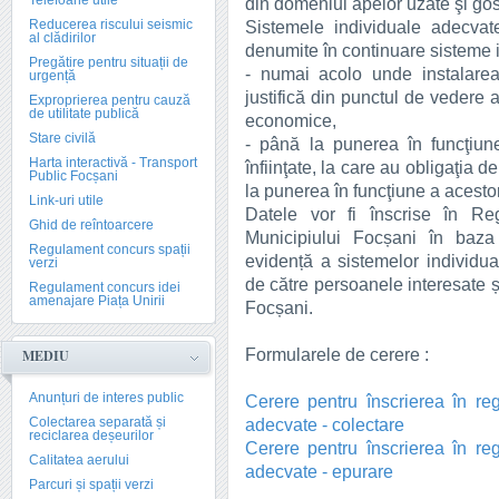
Telefoane utile
din domeniul apelor uzate şi gos
Reducerea riscului seismic
Sistemele individuale adecvat
al clădirilor
denumite în continuare sisteme i
Pregătire pentru situații de
- numai acolo unde instalarea
urgență
justifică din punctul de vedere 
Exproprierea pentru cauză
de utilitate publică
economice,
Stare civilă
- până la punerea în funcţiun
Harta interactivă - Transport
înfiinţate, la care au obligaţia 
Public Focșani
la punerea în funcţiune a acesto
Link-uri utile
Datele vor fi înscrise în Reg
Ghid de reîntoarcere
Municipiului Focșani în baza 
Regulament concurs spații
evidență a sistemelor individu
verzi
de către persoanele interesate și
Regulament concurs idei
amenajare Piața Unirii
Focșani.
Formularele de cerere :
MEDIU
Anunțuri de interes public
Cerere pentru înscrierea în reg
Colectarea separată și
adecvate - colectare
reciclarea deșeurilor
Cerere pentru înscrierea în reg
Calitatea aerului
adecvate - epurare
Parcuri și spații verzi