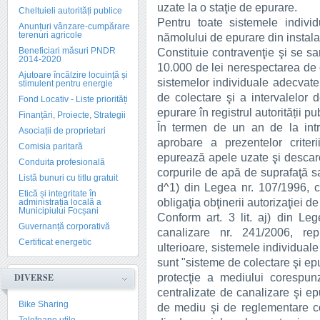
uzate la o staţie de epurare.
Cheltuieli autorități publice
Pentru toate sistemele indivi
Anunțuri vânzare-cumpărare
terenuri agricole
nămolului de epurare din instalaţ
Beneficiari măsuri PNDR
Constituie contravenţie şi se s
2014-2020
10.000 de lei nerespectarea de că
Ajutoare încălzire locuință și
sistemelor individuale adecvate,
stimulent pentru energie
de colectare şi a intervalelor
Fond Locativ - Liste priorități
epurare în registrul autorității pu
Finanțări, Proiecte, Strategii
În termen de un an de la intr
Asociații de proprietari
aprobare a prezentelor criteri
Comisia paritară
epurează apele uzate şi descarc
Conduita profesională
corpurile de apă de suprafaţă sau 
Listă bunuri cu titlu gratuit
d^1) din Legea nr. 107/1996, cu
Etică și integritate în
obligaţia obţinerii autorizaţiei d
administrația locală a
Municipiului Focșani
Conform art. 3 lit. aj) din Le
Guvernanță corporativă
canalizare nr. 241/2006, repu
Certificat energetic
ulterioare, sistemele individual
sunt "sisteme de colectare şi ep
protecţie a mediului corespunz
DIVERSE
centralizate de canalizare şi ep
Bike Sharing
de mediu şi de reglementare con