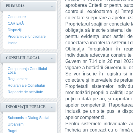
aprobarea Criteriilor pentru auto
PRIMĂRIA
controlul, exploatarea şi într
Conducere
colectare şi epurare a apelor uz
Proprietarul spaţiilor conectate
CARIERĂ
obligaţia să înscrie sistemul de 
Dispoziții
pentru evidenţa unor astfel d
Program de funcționare
conectarea incintei la sistemul 
Istoric
Obligaţia înregistrării în re
individuale adecvate construite 
CONSILIUL LOCAL
Guvern nr. 714 din 26 mai 2022,
vigoare a hotărârii Guvernului de
Componența Consiliului
Local
Se vor înscrie în registru și 
Regulament
colectare şi intervalele de prel
Hotărâri ale Consiliului
Proprietarii sistemelor indivi
monitorizări proprii a calităţii a
Rapoarte de activitate
puţin o dată pe an, şi raportări
apelor competentă. Raportarea 
INFORMAȚII PUBLICE
inclusă pe un site pus la dispo
apelor competentă.
Subcomisie Dialog Social
Pentru sistemele individuale 
Urbanism
încheia un contract cu o firmă 
Buget