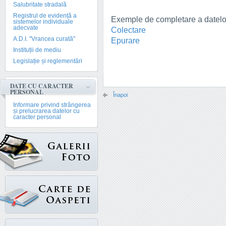
Salubritate stradală
Registrul de evidență a
Exemple de completare a datelo
sistemelor individuale
adecvate
Colectare
A.D.I. "Vrancea curată"
Epurare
Instituții de mediu
Legislație și reglementări
DATE CU CARACTER
PERSONAL
Înapoi
Informare privind strângerea
și prelucrarea datelor cu
caracter personal