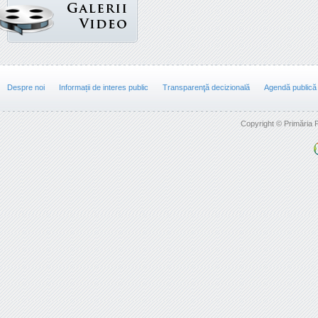
Despre noi
Informații de interes public
Transparenţă decizională
Agendă publică
Copyright © Primăria F