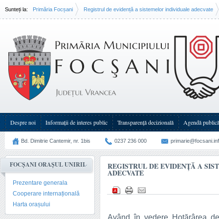
Sunteți la:
Primăria Focșani
Registrul de evidență a sistemelor individuale adecvate
Despre noi
Informații de interes public
Transparenţă decizională
Agendă public
Bd. Dimitrie Cantemir, nr. 1bis
0237 236 000
primarie@focsani.in
FOCȘANI ORAȘUL UNIRII
REGISTRUL DE EVIDENȚĂ A SIS
ADECVATE
Prezentare generala
Cooperare internațională
Harta orașului
Având în vedere Hotărârea de