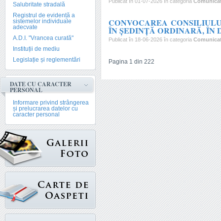
Publicat în 01-07-2026 în categoria
Comunica
Salubritate stradală
Registrul de evidență a
CONVOCAREA CONSILIULUI
sistemelor individuale
adecvate
ÎN ŞEDINŢĂ ORDINARĂ, ÎN DA
A.D.I. "Vrancea curată"
Publicat în 18-06-2026 în categoria
Comunica
Instituții de mediu
Legislație și reglementări
Pagina 1 din 222
DATE CU CARACTER
PERSONAL
Informare privind strângerea
și prelucrarea datelor cu
caracter personal