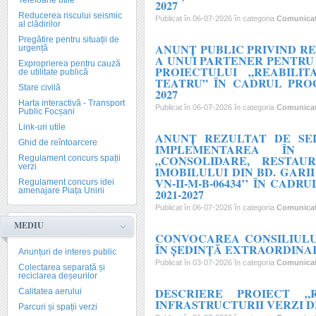
Telefoane utile
2027
Reducerea riscului seismic
Publicat în 06-07-2026 în categoria
Comunica
al clădirilor
Pregătire pentru situații de
ANUNȚ PUBLIC PRIVIND R
urgență
A UNUI PARTENER PENTRU
Exproprierea pentru cauză
PROIECTULUI „REABILI
de utilitate publică
TEATRU” ÎN CADRUL PRO
Stare civilă
2027
Harta interactivă - Transport
Publicat în 06-07-2026 în categoria
Comunica
Public Focșani
Link-uri utile
ANUNȚ REZULTAT DE SE
Ghid de reîntoarcere
IMPLEMENTAREA ÎN 
„CONSOLIDARE, RESTA
Regulament concurs spații
verzi
IMOBILULUI DIN BD. GARII
VN-II-M-B-06434’’ ÎN CA
Regulament concurs idei
amenajare Piața Unirii
2021-2027
Publicat în 06-07-2026 în categoria
Comunica
MEDIU
CONVOCAREA CONSILIULU
ÎN ŞEDINŢĂ EXTRAORDINARĂ
Anunțuri de interes public
Publicat în 03-07-2026 în categoria
Comunica
Colectarea separată și
reciclarea deșeurilor
DESCRIERE PROIECT „
Calitatea aerului
INFRASTRUCTURII VERZI 
Parcuri și spații verzi