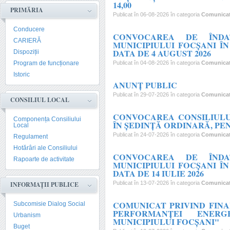
14,00
PRIMĂRIA
Publicat în 06-08-2026 în categoria
Comunica
Conducere
CONVOCAREA DE ÎNDA
CARIERĂ
MUNICIPIULUI FOCŞANI Î
DATA DE 4 AUGUST 2026
Dispoziții
Program de funcționare
Publicat în 04-08-2026 în categoria
Comunica
Istoric
ANUNȚ PUBLIC
Publicat în 29-07-2026 în categoria
Comunica
CONSILIUL LOCAL
CONVOCAREA CONSILIULU
Componența Consiliului
ÎN ŞEDINŢĂ ORDINARĂ, PENT
Local
Publicat în 24-07-2026 în categoria
Comunica
Regulament
Hotărâri ale Consiliului
CONVOCAREA DE ÎNDA
Rapoarte de activitate
MUNICIPIULUI FOCŞANI Î
DATA DE 14 IULIE 2026
Publicat în 13-07-2026 în categoria
Comunica
INFORMAȚII PUBLICE
COMUNICAT PRIVIND FIN
Subcomisie Dialog Social
PERFORMANȚEI ENERG
Urbanism
MUNICIPIULUI FOCȘANI"
Buget