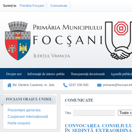
Sunteți la:
Primăria Focșani
Comunicate
Despre noi
Informații de interes public
Transparenţă decizională
Agendă public
Bd. Dimitrie Cantemir, nr. 1bis
0237 236 000
primarie@focsani.in
FOCȘANI ORAȘUL UNIRII
COMUNICATE
Prezentare generala
Titlu:
Cooperare internațională
Harta orașului
CONVOCAREA CONSILIULUI
ÎN ŞEDINŢĂ EXTRAORDINAR