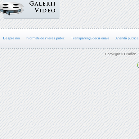
Despre noi
Informații de interes public
Transparenţă decizională
Agendă publică
Copyright © Primăria F