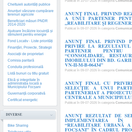
Publicat în 10-07-2026 în categoria
Comunica
Cheltuieli autorități publice
Anunțuri vânzare-cumpărare
ANUNȚ FINAL PRIVIND RE
terenuri agricole
A UNUI PARTENER PENT
Beneficiari măsuri PNDR
„REABILITARE ȘI REGENE
2014-2020
Publicat în 09-07-2026 în categoria
Comunica
Ajutoare încălzire locuință și
stimulent pentru energie
ANUNȚ FINAL PRIVIND 
Fond Locativ - Liste priorități
PRIVIRE LA REZULTATUL
Finanțări, Proiecte, Strategii
PARTENER PENTRU I
Asociații de proprietari
“CONSOLIDARE, RESTA
IMOBILULUI DIN BD. GARII
Comisia paritară
VN-II-M-B-06434”
Conduita profesională
Publicat în 09-07-2026 în categoria
Comunica
Listă bunuri cu titlu gratuit
Etică și integritate în
ANUNȚ FINAL CU PRIVIR
administrația locală a
SELECȚIE A UNUI PART
Municipiului Focșani
PARTENERIAT A PROIECTU
Guvernanță corporativă
CENTRALE A MUNICIPIULU
Certificat energetic
Publicat în 09-07-2026 în categoria
Comunica
DIVERSE
ANUNȚ REZULTAT DE SE
IMPLEMENTAREA ÎN 
“REABILITARE URBANĂ A
Bike Sharing
FOCȘANI” ÎN CADRUL PRO