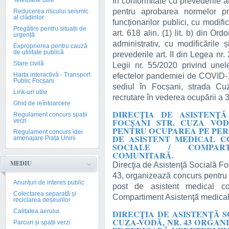
În conformitate cu prevederile a
Telefoane utile
pentru aprobarea normelor pri
Reducerea riscului seismic
al clădirilor
funcționarilor publici, cu modifi
Pregătire pentru situații de
art. 618 alin. (1) lit. b) din O
urgență
administrativ, cu modificările 
Exproprierea pentru cauză
de utilitate publică
prevederile art. II din Legea nr
Stare civilă
Legii nr. 55/2020 privind une
Harta interactivă - Transport
efectelor pandemiei de COVID-1
Public Focșani
sediul în Focșani, strada C
Link-uri utile
recrutare în vederea ocupării a 3(
Ghid de reîntoarcere
DIRECŢIA DE ASISTENŢĂ
Regulament concurs spații
FOCŞANI STR. CUZA VOD
verzi
PENTRU OCUPAREA PE PER
Regulament concurs idei
DE ASISTENT MEDICAL C
amenajare Piața Unirii
SOCIALE / COMPART
COMUNITARĂ.
MEDIU
Direcţia de Asistenţă Socială Fo
43, organizează concurs pentru
Anunțuri de interes public
post de asistent medical com
Colectarea separată și
Compartiment Asistenţă medical
reciclarea deșeurilor
Calitatea aerului
DIRECŢIA DE ASISTENŢĂ SO
CUZA-VODĂ, NR. 43 ORGA
Parcuri și spații verzi