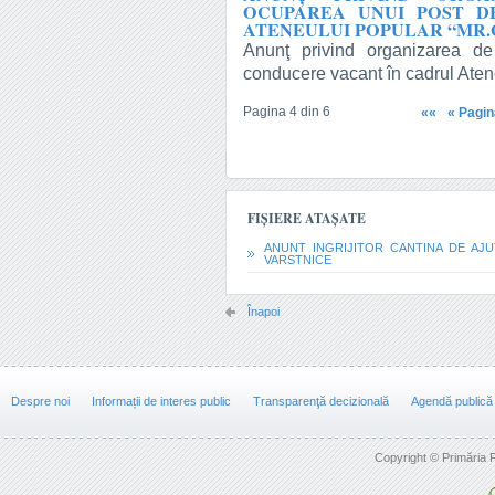
OCUPAREA UNUI POST D
ATENEULUI POPULAR “MR.
Anunţ privind organizarea d
conducere vacant în cadrul Aten
Pagina 4 din 6
««
« Pagin
FIȘIERE ATAȘATE
ANUNT INGRIJITOR CANTINA DE AJ
VARSTNICE
Înapoi
Despre noi
Informații de interes public
Transparenţă decizională
Agendă publică
Copyright © Primăria F