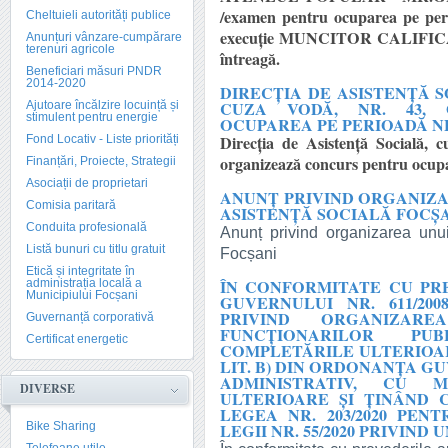
/examen pentru ocuparea pe per
Cheltuieli autorități publice
execuţie MUNCITOR CALIFICAT I
Anunțuri vânzare-cumpărare
terenuri agricole
întreagă.
Beneficiari măsuri PNDR
2014-2020
DIRECŢIA DE ASISTENŢĂ SO
CUZA VODĂ, NR. 43, 
Ajutoare încălzire locuință și
stimulent pentru energie
OCUPAREA PE PERIOADĂ 
Direcţia de Asistenţă Socială, c
Fond Locativ - Liste priorități
organizează concurs pentru ocup
Finanțări, Proiecte, Strategii
Asociații de proprietari
ANUNȚ PRIVIND ORGANIZA
Comisia paritară
ASISTENȚĂ SOCIALĂ FOCȘ
Conduita profesională
Anunț privind organizarea unu
Listă bunuri cu titlu gratuit
Focșani
Etică și integritate în
ÎN CONFORMITATE CU PR
administrația locală a
Municipiului Focșani
GUVERNULUI NR. 611/2
PRIVIND ORGANIZARE
Guvernanță corporativă
FUNCȚIONARILOR PU
Certificat energetic
COMPLETĂRILE ULTERIOARE
LIT. B) DIN ORDONANȚA GU
ADMINISTRATIV, CU M
DIVERSE
ULTERIOARE ȘI ȚINÂND 
LEGEA NR. 203/2020 PE
Bike Sharing
LEGII NR. 55/2020 PRIVIND