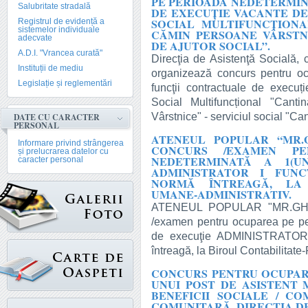
PE PERIOADĂ NEDETERMIN
Salubritate stradală
DE EXECUȚIE VACANTE DE
SOCIAL MULTIFUNCȚIONA
Registrul de evidență a
sistemelor individuale
CĂMIN PERSOANE VÂRSTNI
adecvate
DE AJUTOR SOCIAL”.
A.D.I. "Vrancea curată"
Direcţia de Asistenţă Socială, 
Instituții de mediu
organizează concurs pentru o
Legislație și reglementări
funcţii contractuale de execuți
Social Multifuncțional "Can
Vârstnice" - serviciul social "Ca
DATE CU CARACTER
PERSONAL
ATENEUL POPULAR “MR.G
Informare privind strângerea
CONCURS /EXAMEN PE
și prelucrarea datelor cu
NEDETERMINATĂ A 1(U
caracter personal
ADMINISTRATOR I FUNCŢ
NORMĂ ÎNTREAGĂ, LA 
UMANE-ADMINISTRATIV.
ATENEUL POPULAR "MR.GH.P
/examen pentru ocuparea pe pe
de execuţie ADMINISTRATOR I 
întreagă, la Biroul Contabilitat
CONCURS PENTRU OCUPAR
UNUI POST DE ASISTENT
BENEFICII SOCIALE / C
COMUNITARĂ, DIRECŢIA D