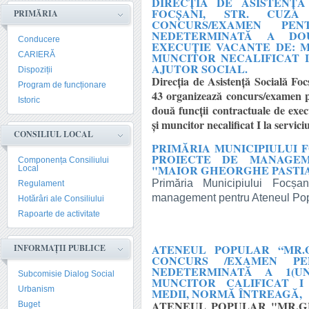
DIRECŢIA DE ASISTENŢĂ
FOCŞANI, STR. CUZA
PRIMĂRIA
CONCURS/EXAMEN PE
NEDETERMINATĂ A DO
Conducere
EXECUŢIE VACANTE DE: M
CARIERĂ
MUNCITOR NECALIFICAT I
AJUTOR SOCIAL.
Dispoziții
Direcţia de Asistenţă Socială Foc
Program de funcționare
43 organizează concurs/examen 
Istoric
două funcţii contractuale de exec
și muncitor necalificat I la servic
CONSILIUL LOCAL
PRIMĂRIA MUNICIPIULUI
PROIECTE DE MANAGEM
Componența Consiliului
"MAIOR GHEORGHE PASTIA
Local
Primăria Municipiului Focșa
Regulament
management pentru Ateneul Pop
Hotărâri ale Consiliului
Rapoarte de activitate
ATENEUL POPULAR “MR.G
INFORMAȚII PUBLICE
CONCURS /EXAMEN PE
NEDETERMINATĂ A 1(U
Subcomisie Dialog Social
MUNCITOR CALIFICAT I
Urbanism
MEDII, NORMĂ ÎNTREAGĂ,
ATENEUL POPULAR "MR.GH.P
Buget