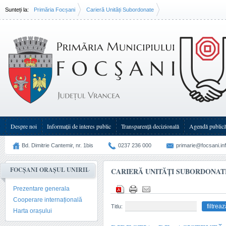
Sunteți la:
Primăria Focșani
Carieră Unități Subordonate
Despre noi
Informații de interes public
Transparenţă decizională
Agendă public
Bd. Dimitrie Cantemir, nr. 1bis
0237 236 000
primarie@focsani.in
FOCȘANI ORAȘUL UNIRII
CARIERĂ UNITĂȚI SUBORDONAT
Prezentare generala
Cooperare internațională
Titlu:
Harta orașului