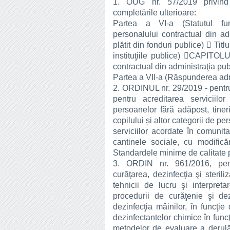
1. OUG nr. 57/2019 privind 
completările ulterioare:
Partea a VI-a (Statutul func
personalului contractual din ad
plătit din fonduri publice)  Titlu
instituţiile publice) CAPITOLUL
contractual din administraţia pu
Partea a VII-a (Răspunderea adminis
2. ORDINUL nr. 29/2019 - pentr
pentru acreditarea serviciilo
persoanelor fără adăpost, tiner
copilului și altor categorii de pe
serviciilor acordate în comunita
cantinele sociale, cu modifică
Standardele minime de calitate 
3. ORDIN nr. 961/2016, pent
curăţarea, dezinfecţia şi sterili
tehnicii de lucru şi interpret
procedurii de curăţenie şi de
dezinfecţia mâinilor, în funcţie
dezinfectantelor chimice în funcţ
metodelor de evaluare a derulări