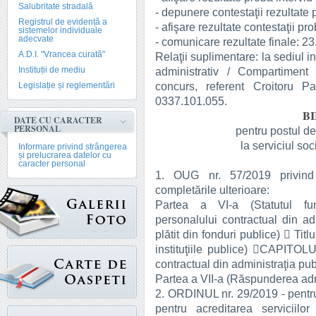
Salubritate stradală
- depunere contestaţii rezultate 
Registrul de evidență a
- afişare rezultate contestaţii pr
sistemelor individuale
adecvate
- comunicare rezultate finale: 2
A.D.I. "Vrancea curată"
Relaţii suplimentare: la sediul i
Instituții de mediu
administrativ / Compartiment
concurs, referent Croitoru Pa
Legislație și reglementări
0337.101.055.
B
DATE CU CARACTER
PERSONAL
pentru postul de 
la serviciul so
Informare privind strângerea
și prelucrarea datelor cu
caracter personal
1. OUG nr. 57/2019 privind 
completările ulterioare:
Partea a VI-a (Statutul func
personalului contractual din ad
plătit din fonduri publice)  Titlu
instituţiile publice) CAPITOLUL
contractual din administraţia pu
Partea a VII-a (Răspunderea adminis
2. ORDINUL nr. 29/2019 - pentr
pentru acreditarea serviciilo