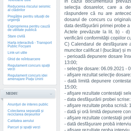
Telefoane utile
În cazul documentului prevăzu
Reducerea riscului seismic
selecţia dosarelor, care a de
al clădirilor
răspundere că nu are anteced
Pregătire pentru situații de
dosarul de concurs cu originalul
urgență
data desfăşurării primei probe a
Exproprierea pentru cauză
de utilitate publică
Actele prevăzute la lit. b) - d)
Stare civilă
verificării conformităţii copiilor 
Harta interactivă - Transport
C) Calendarul de desfăşurare a
Public Focșani
muncitor calificat I (bucătar) și m
Link-uri utile
- perioadă depunere dosare însc
Ghid de reîntoarcere
13:00;
Regulament concurs spații
- selecţie dosare: 06.09.2021 - 
verzi
- afişare rezultat selecţie dosar
Regulament concurs idei
amenajare Piața Unirii
- dată limită depunere contestaţ
15:00;
- afişare rezultate contestaţii s
MEDIU
- data desfăşurării probei scrise
Anunțuri de interes public
- afişare rezultate proba scrisă:
Colectarea separată și
- dată şi oră limită depunere con
reciclarea deșeurilor
- afişare rezultate contestaţii pr
Calitatea aerului
- dată desfăşurare probă intervi
Parcuri și spații verzi
- afişare rezultate proba intervi