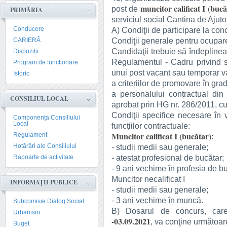
muncitor calificat I (bucă
post de
PRIMĂRIA
serviciul social Cantina de Ajuto
Conducere
A) Condiţii de participare la con
Condiţii generale pentru ocupare
CARIERĂ
Candidaţii trebuie să îndeplinea
Dispoziții
Regulamentul - Cadru privind st
Program de funcționare
unui post vacant sau temporar va
Istoric
a criteriilor de promovare în gr
a personalului contractual din 
CONSILIUL LOCAL
aprobat prin HG nr. 286/2011, cu 
Condiţii specifice necesare în v
Componența Consiliului
Local
funcțiilor contractuale:
Muncitor calificat I (bucătar)
Regulament
:
Hotărâri ale Consiliului
- studii medii sau generale;
- atestat profesional de bucătar;
Rapoarte de activitate
- 9 ani vechime în profesia de bu
Muncitor necalificat I
INFORMAȚII PUBLICE
- studii medii sau generale;
- 3 ani vechime în muncă.
Subcomisie Dialog Social
B) Dosarul de concurs, ca
Urbanism
-03.09.2021
, va conţine următoa
Buget