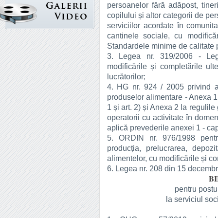
persoanelor fără adăpost, tiner
copilului și altor categorii de pe
serviciilor acordate în comunita
cantinele sociale, cu modifică
Standardele minime de calitate 
3. Legea nr. 319/2006 - Lege
modificările și completările ult
lucrătorilor;
4. HG nr. 924 / 2005 privind 
produselor alimentare - Anexa 1 
1 și art. 2) și Anexa 2 la reguli
operatorii cu activitate în dome
aplică prevederile anexei 1 - cap.
5. ORDIN nr. 976/1998 pentr
producția, prelucrarea, depozi
alimentelor, cu modificările și co
6. Legea nr. 208 din 15 decembri
B
pentru postul
la serviciul so