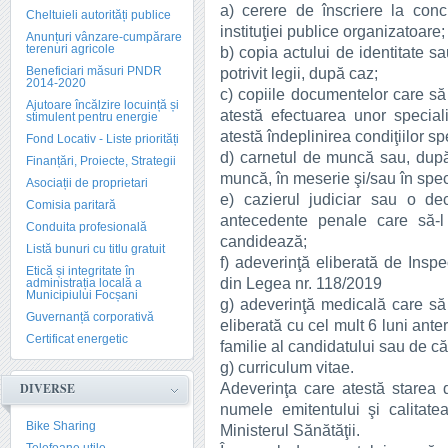
a) cerere de înscriere la conc
Cheltuieli autorități publice
instituţiei publice organizatoare;
Anunțuri vânzare-cumpărare
terenuri agricole
b) copia actului de identitate s
Beneficiari măsuri PNDR
potrivit legii, după caz;
2014-2020
c) copiile documentelor care să a
Ajutoare încălzire locuință și
atestă efectuarea unor special
stimulent pentru energie
atestă îndeplinirea condiţiilor spe
Fond Locativ - Liste priorități
d) carnetul de muncă sau, după
Finanțări, Proiecte, Strategii
muncă, în meserie şi/sau în specia
Asociații de proprietari
e) cazierul judiciar sau o de
Comisia paritară
antecedente penale care să-l 
Conduita profesională
candidează;
Listă bunuri cu titlu gratuit
f) adeverinţă eliberată de Inspe
Etică și integritate în
din Legea nr. 118/2019
administrația locală a
Municipiului Focșani
g) adeverinţă medicală care să
Guvernanță corporativă
eliberată cu cel mult 6 luni ante
Certificat energetic
familie al candidatului sau de căt
g) curriculum vitae.
Adeverinţa care atestă starea d
DIVERSE
numele emitentului şi calitatea
Bike Sharing
Ministerul Sănătăţii.