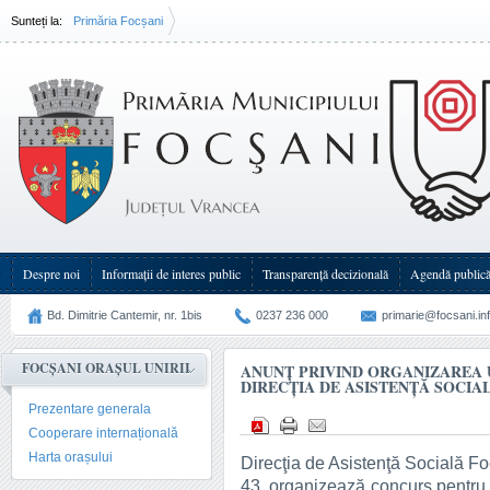
Sunteți la:
Primăria Focșani
Anunț privind organizarea unui concurs la Direcția de Asistență Socială(...)
Despre noi
Informații de interes public
Transparenţă decizională
Agendă public
Bd. Dimitrie Cantemir, nr. 1bis
0237 236 000
primarie@focsani.in
FOCȘANI ORAȘUL UNIRII
ANUNȚ PRIVIND ORGANIZAREA 
DIRECȚIA DE ASISTENȚĂ SOCIA
Prezentare generala
Cooperare internațională
Harta orașului
Direcţia de Asistenţă Socială Fo
43, organizează concurs pentru