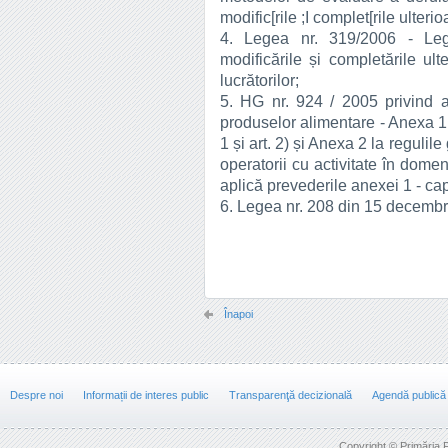
modific[rile ;I complet[rile ulterio
4. Legea nr. 319/2006 - Lege
modificările și completările ult
lucrătorilor;
5. HG nr. 924 / 2005 privind 
produselor alimentare - Anexa 1 
1 și art. 2) și Anexa 2 la reguli
operatorii cu activitate în dome
aplică prevederile anexei 1 - cap.
6. Legea nr. 208 din 15 decembri
Înapoi
Despre noi
Informații de interes public
Transparenţă decizională
Agendă publică
Copyright © Primăria F