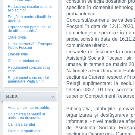
Telefoane utile
constă în selecția dosarelor, p
Reducerea riscului seismic
specifice în domeniul tehnologie
al clădirilor
proba interviu.
Pregătire pentru situații de
Concursul/examenul se va desfăş
urgență
Focșani în data de 12.11.2020,
Exproprierea pentru cauză
de utilitate publică
competenţelor specifice în dome
Stare civilă
proba scrisă în data de 16.11.20
Harta interactivă - Transport
comunicate ulterior.
Public Focșani
Dosarele de înscriere la conc
Link-uri utile
Asistenţă Socială Focşani, str
Ghid de reîntoarcere
umane, în termen de maxim 20 zi
Regulament concurs spații
Naționale a Funcționarilor Publice
verzi
secțiunea Cariere, respectiv în 
Regulament concurs idei
amenajare Piața Unirii
Relaţii suplimentare: la sediu
telefon 0337.101.055, secretar
superior Compartiment Resurs
MEDIU
Anunțuri de interes public
Bibliografia, atribuţiile prev
Colectarea separată și
organizarea şi desfăşurarea p
reciclarea deșeurilor
informației - nivel mediu se afişea
Calitatea aerului
de Asistență Socială Focșani 
Parcuri și spații verzi
secțiunea Despre noi - Cariere.