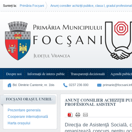
Sunteți la:
Primăria Focșani
Anunț consilier achiziții publice, clasa I, gradul profesional
Despre noi
Informații de interes public
Transparenţă decizională
Agendă public
Bd. Dimitrie Cantemir, nr. 1bis
0237 236 000
primarie@focsani.in
FOCȘANI ORAȘUL UNIRII
ANUNȚ CONSILIER ACHIZIȚII PU
PROFESIONAL ASISTENT
Prezentare generala
Cooperare internațională
Harta orașului
Direcţia de Asistenţă Socială, c
organizează concurs pentru oc