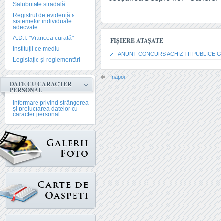
Salubritate stradală
Registrul de evidență a
sistemelor individuale
adecvate
A.D.I. "Vrancea curată"
FIȘIERE ATAȘATE
Instituții de mediu
ANUNT CONCURS ACHIZITII PUBLICE 
Legislație și reglementări
Înapoi
DATE CU CARACTER
PERSONAL
Informare privind strângerea
și prelucrarea datelor cu
caracter personal