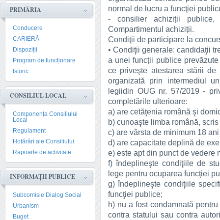
normal de lucru a funcţiei publi
PRIMĂRIA
- consilier achiziții publice
Conducere
Compartimentul achiziții.
Condiţii de participare la concur
CARIERĂ
• Condiţii generale: candidaţii 
Dispoziții
a unei funcții publice prevăzute 
Program de funcționare
ce priveşte atestarea stării d
Istoric
organizată prin intermediul unit
legiidin OUG nr. 57/2019 - priv
CONSILIUL LOCAL
completările ulterioare:
a) are cetăţenia română şi domic
Componența Consiliului
Local
b) cunoaşte limba română, scris ş
Regulament
c) are vârsta de minimum 18 ani î
Hotărâri ale Consiliului
d) are capacitate deplină de exer
e) este apt din punct de vedere 
Rapoarte de activitate
f) îndeplineşte condiţiile de st
lege pentru ocuparea funcţiei pu
INFORMAȚII PUBLICE
g) îndeplineşte condiţiile speci
funcţiei publice;
Subcomisie Dialog Social
h) nu a fost condamnată pentru s
Urbanism
contra statului sau contra autori
Buget