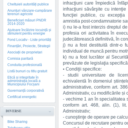
infracţiuni care împiedică înfăpt
Cheltuieli autorități publice
infracţiuni săvârşite cu intenţi
Anunțuri vânzare-cumpărare
terenuri agricole
funcţiei publice, cu excepţia s
Beneficiari măsuri PNDR
amnistia post-condamnatorie sau
2014-2020
i) nu le-a fost interzis dreptul 
Ajutoare încălzire locuință și
profesia ori activitatea în exec
stimulent pentru energie
judecătorească definitivă, în condi
Fond Locativ - Liste priorități
j) nu a fost destituită dintr-o 
Finanțări, Proiecte, Strategii
individual de muncă pentru motive
Asociații de proprietari
k) nu a fost lucrător al Securită
Comisia paritară
prevăzute de legislaţia specifică
Conduita profesională
• Condiţii specifice:
Listă bunuri cu titlu gratuit
- studii universitare de lic
Etică și integritate în
echivalentă în domeniul științelo
administrația locală a
Municipiului Focșani
administrative, conform art. 386
Guvernanță corporativă
Administrativ, cu modificările și 
Certificat energetic
- vechime 1 an în specialitatea s
conform art. 468, alin. (1), l
Administrativ;
DIVERSE
- cunoştinţe de operare pe calcul
Bike Sharing
Concursul de recrutare pentru o