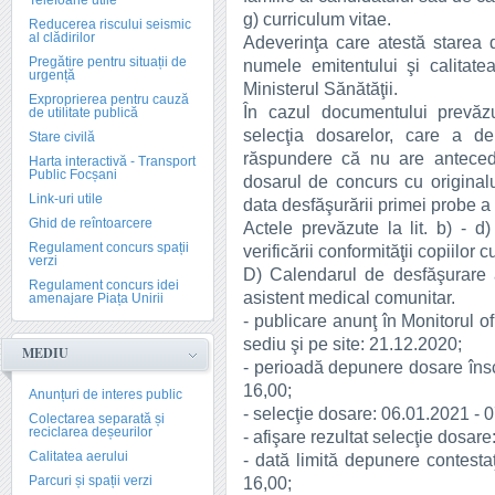
Telefoane utile
g) curriculum vitae.
Reducerea riscului seismic
al clădirilor
Adeverinţa care atestă starea d
Pregătire pentru situații de
numele emitentului şi calitatea
urgență
Ministerul Sănătăţii.
Exproprierea pentru cauză
În cazul documentului prevăzu
de utilitate publică
selecţia dosarelor, care a de
Stare civilă
răspundere că nu are anteced
Harta interactivă - Transport
Public Focșani
dosarul de concurs cu originalul
Link-uri utile
data desfăşurării primei probe a
Ghid de reîntoarcere
Actele prevăzute la lit. b) - d)
Regulament concurs spații
verificării conformităţii copiilor 
verzi
D) Calendarul de desfăşurare 
Regulament concurs idei
asistent medical comunitar.
amenajare Piața Unirii
- publicare anunţ în Monitorul of
sediu şi pe site: 21.12.2020;
MEDIU
- perioadă depunere dosare însc
16,00;
Anunțuri de interes public
- selecţie dosare: 06.01.2021 - 
Colectarea separată și
reciclarea deșeurilor
- afişare rezultat selecţie dosar
Calitatea aerului
- dată limită depunere contestaţ
Parcuri și spații verzi
16,00;