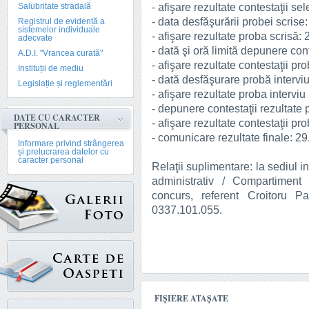
- afişare rezultate contestaţii s
Salubritate stradală
- data desfăşurării probei scrise
Registrul de evidență a
sistemelor individuale
- afişare rezultate proba scrisă:
adecvate
- dată şi oră limită depunere con
A.D.I. "Vrancea curată"
- afişare rezultate contestaţii pr
Instituții de mediu
- dată desfăşurare probă intervi
Legislație și reglementări
- afişare rezultate proba intervi
- depunere contestaţii rezultate 
DATE CU CARACTER
- afişare rezultate contestaţii pr
PERSONAL
- comunicare rezultate finale: 2
Informare privind strângerea
și prelucrarea datelor cu
caracter personal
Relaţii suplimentare: la sediul i
administrativ / Compartiment
concurs, referent Croitoru Pa
0337.101.055.
FIȘIERE ATAȘATE