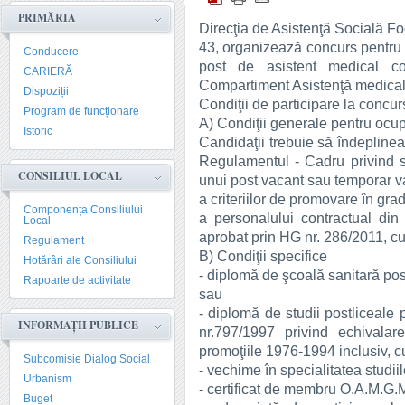
PRIMĂRIA
Direcţia de Asistenţă Socială Fo
43, organizează concurs pentru
Conducere
post de asistent medical com
CARIERĂ
Compartiment Asistenţă medical
Dispoziții
Condiţii de participare la concur
Program de funcționare
A) Condiţii generale pentru ocup
Istoric
Candidaţii trebuie să îndeplinea
Regulamentul - Cadru privind st
CONSILIUL LOCAL
unui post vacant sau temporar va
a criteriilor de promovare în gr
Componența Consiliului
a personalului contractual din 
Local
aprobat prin HG nr. 286/2011, cu 
Regulament
B) Condiţii specifice
Hotărâri ale Consiliului
- diplomă de şcoală sanitară pos
Rapoarte de activitate
sau
- diplomă de studii postliceale 
INFORMAȚII PUBLICE
nr.797/1997 privind echivalarea
promoţiile 1976-1994 inclusiv, cu
Subcomisie Dialog Social
- vechime în specialitatea studii
Urbanism
- certificat de membru O.A.M.G.
Buget