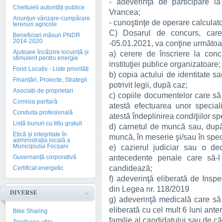
- adeverinţă de participare l
Cheltuieli autorități publice
Vrancea;
Anunțuri vânzare-cumpărare
- cunoştinţe de operare calculato
terenuri agricole
C) Dosarul de concurs, car
Beneficiari măsuri PNDR
2014-2020
-05.01.2021, va conţine următo
Ajutoare încălzire locuință și
a) cerere de înscriere la conc
stimulent pentru energie
instituţiei publice organizatoare;
Fond Locativ - Liste priorități
b) copia actului de identitate s
Finanțări, Proiecte, Strategii
potrivit legii, după caz;
Asociații de proprietari
c) copiile documentelor care să a
Comisia paritară
atestă efectuarea unor special
Conduita profesională
atestă îndeplinirea condiţiilor spe
Listă bunuri cu titlu gratuit
d) carnetul de muncă sau, după
Etică și integritate în
muncă, în meserie şi/sau în specia
administrația locală a
Municipiului Focșani
e) cazierul judiciar sau o de
antecedente penale care să-l 
Guvernanță corporativă
candidează;
Certificat energetic
f) adeverinţă eliberată de Inspe
din Legea nr. 118/2019
DIVERSE
g) adeverinţă medicală care să
eliberată cu cel mult 6 luni ante
Bike Sharing
familie al candidatului sau de căt