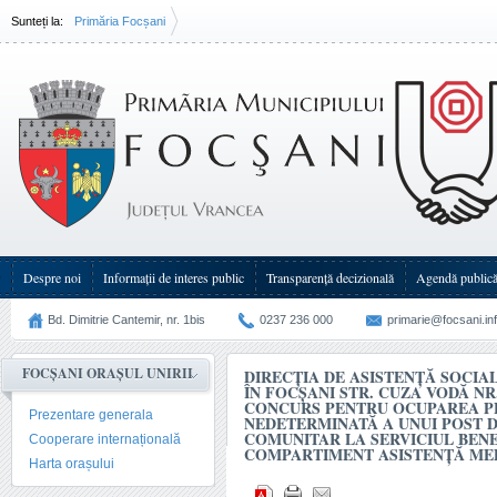
Sunteți la:
Primăria Focșani
Direcţia de Asistenţă Socială Focşani cu sediul în Focşani str. Cuza(...)
Despre noi
Informații de interes public
Transparenţă decizională
Agendă public
Bd. Dimitrie Cantemir, nr. 1bis
0237 236 000
primarie@focsani.in
FOCȘANI ORAȘUL UNIRII
DIRECŢIA DE ASISTENŢĂ SOCIA
ÎN FOCŞANI STR. CUZA VODĂ NR
CONCURS PENTRU OCUPAREA P
Prezentare generala
NEDETERMINATĂ A UNUI POST D
COMUNITAR LA SERVICIUL BENEF
Cooperare internațională
COMPARTIMENT ASISTENŢĂ ME
Harta orașului