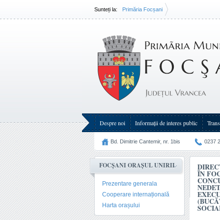
Sunteți la:
Primăria Focșani
Direcţia de Asistenţă Socială Focşani, cu sediul în Foc
Despre noi
Informații de interes public
Trans
Bd. Dimitrie Cantemir, nr. 1bis
0237 
FOCȘANI ORAȘUL UNIRII
DIREC
ÎN FO
CONCU
Prezentare generala
NEDET
EXECU
Cooperare internațională
(BUCĂ
Harta orașului
SOCIA