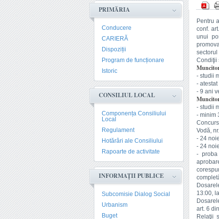
PRIMĂRIA
Pentru a
Conducere
conf. ar
unui pos
CARIERĂ
promova
Dispoziții
sectorul
Program de funcționare
Condiţii
Muncitor 
Istoric
- studii
- atesta
- 9 ani 
CONSILIUL LOCAL
Muncitor 
- studii
Componența Consiliului
- minim 
Local
Concursu
Regulament
Vodă, nr.
- 24 noi
Hotărâri ale Consiliului
- 24 noi
Rapoarte de activitate
- proba
aprobar
corespu
INFORMAȚII PUBLICE
completă
Dosarel
13:00, l
Subcomisie Dialog Social
Dosarele
Urbanism
art. 6 d
Buget
Relaţii 