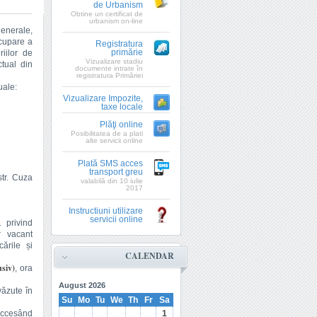
de Urbanism
Obtine un certificat de
urbanism on-line
generale,
ocupare a
Registratura
primărie
riilor de
Vizualizare stadiu
tual din
documente intrate în
registratura Primăriei
uale:
Vizualizare Impozite,
taxe locale
Plăţi online
Posibilitatea de a plati
alte servicii online
Plată SMS acces
transport greu
str. Cuza
valabilă din 10 iulie
2017
Instructiuni utilizare
servicii online
 privind
r vacant
ările și
CALENDAR
siv)
, ora
August
2026
văzute în
Su
Mo
Tu
We
Th
Fr
Sa
 accesând
1