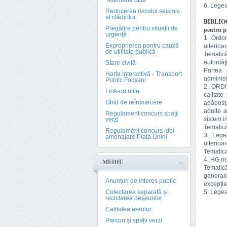
Telefoane utile
6. Legea
Reducerea riscului seismic
al clădirilor
BIBLIO
Pregătire pentru situații de
pentru po
urgență
1. Ordon
Exproprierea pentru cauză
ulterioar
de utilitate publică
Tematică
autorităţi
Stare civilă
Partea 
Harta interactivă - Transport
administ
Public Focșani
2. ORDI
Link-uri utile
calitate
Ghid de reîntoarcere
adăpost,
adulte a
Regulament concurs spații
sistem in
verzi
Tematică
Regulament concurs idei
3. Legea
amenajare Piața Unirii
ulterioar
Tematica:
4. HG nr
MEDIU
Tematică
generale
Anunțuri de interes public
excepția
Colectarea separată și
5. Legea
reciclarea deșeurilor
Calitatea aerului
Parcuri și spații verzi