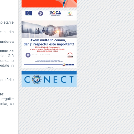
pletările
ctual din
punderea
inime de
elor fără
 persoane
ordate în
pletările
re:
 regulile
entar, cu