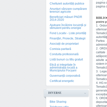
pagina o
Cheltuieli autorități publice
pagina o
Anunțuri vânzare-cumpărare
terenuri agricole
Beneficiari măsuri PNDR
BIBLIO
2014-2020
pentru po
Ajutoare încălzire locuință și
1. Ordon
stimulent pentru energie
ulterioar
Fond Locativ - Liste priorități
Tematică
autorităţi
Finanțări, Proiecte, Strategii
Partea 
Asociații de proprietari
administ
2. ORDI
Comisia paritară
calitate
Conduita profesională
adăpost,
Listă bunuri cu titlu gratuit
adulte a
sistem in
Etică și integritate în
administrația locală a
Tematică
Municipiului Focșani
3. Legea
ulterioar
Guvernanță corporativă
Tematica:
Certificat energetic
4. HG nr
Tematică
generale
DIVERSE
excepția
5. ORDIN
Bike Sharing
depozita
ulterioar