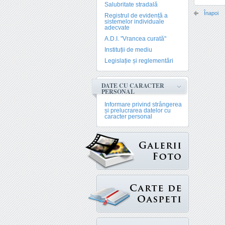
Salubritate stradală
Înapoi
Registrul de evidență a
sistemelor individuale
adecvate
A.D.I. "Vrancea curată"
Instituții de mediu
Legislație și reglementări
DATE CU CARACTER
PERSONAL
Informare privind strângerea
și prelucrarea datelor cu
caracter personal