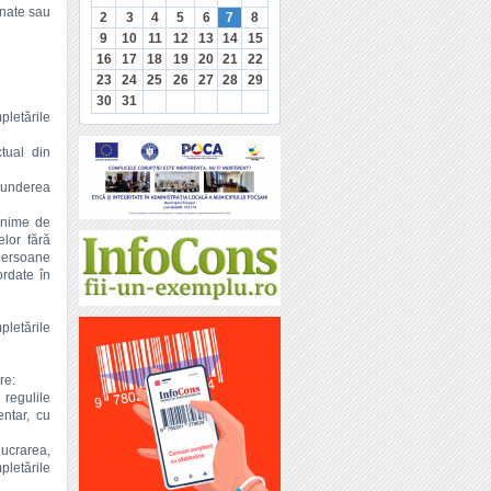
onate sau
2
3
4
5
6
7
8
9
10
11
12
13
14
15
16
17
18
19
20
21
22
23
24
25
26
27
28
29
30
31
pletările
ctual din
punderea
inime de
elor fără
 persoane
ordate în
pletările
re:
 regulile
entar, cu
lucrarea,
pletările