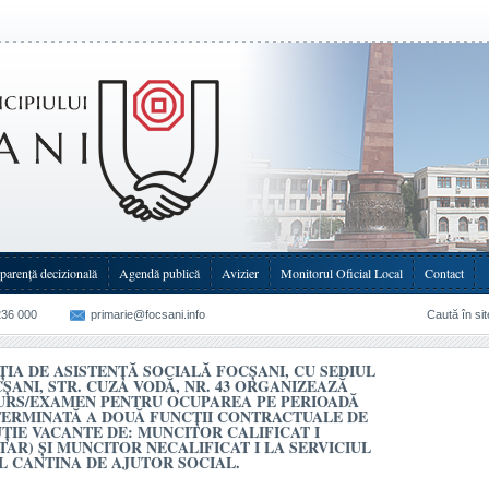
şani, str. Cuza(...)
parenţă decizională
Agendă publică
Avizier
Monitorul Oficial Local
Contact
236 000
primarie@focsani.info
Caută în sit
ŢIA DE ASISTENŢĂ SOCIALĂ FOCŞANI, CU SEDIUL
CŞANI, STR. CUZA VODĂ, NR. 43 ORGANIZEAZĂ
RS/EXAMEN PENTRU OCUPAREA PE PERIOADĂ
ERMINATĂ A DOUĂ FUNCŢII CONTRACTUALE DE
ŢIE VACANTE DE: MUNCITOR CALIFICAT I
TAR) ȘI MUNCITOR NECALIFICAT I LA SERVICIUL
L CANTINA DE AJUTOR SOCIAL.