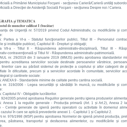
ficială a Primăriei Municipiului Focşani - secţiunea Carieră/Carieră unităţi subord
ficială a Direcţiei de Asistenţă Socială Focşani - secţiunea Despre noi / Cariera.
GRAFIA și TEMATICA
stul de muncitor calificat I (bucătar)
anța de Urgență nr. 57/2019 privind Codul Administrativ, cu modificările și com
e:
: Partea a VI-a - Statutul funcţionarilor publici, Titlul III - Personalul contra
le şi instituţiile publice), Capitolul III - Drepturi şi obligaţii;
a VII-a - Titlul II - Răspunderea administrativ-disciplinară, Titlul III - Răs
rativ-contravenţională și Titlul IV - Răspunderea administrativ-patrimonială.
NUL nr. 29/2019 din 3 ianuarie 2019 (MMJS) pentru aprobarea standardelor m
 pentru acreditarea serviciilor sociale destinate persoanelor vârstnice, persoan
 tinerilor care au părăsit sistemul de protecție a copilului și altor categorii de
flate în dificultate, precum și a serviciilor acordate în comunitate, serviciilor ac
tegrat și cantinele sociale:
: ANEXA 9 - Standardele minime de calitate pentru cantina socială.
 nr. 319/2006 - Legea securității și sănătății în muncă, cu modificările și com
e:
 Capitolul IV - Obligațiile lucrătorilor.
. 924/2005 privind aprobarea Regulilor generale pentru igiena produselor alimenta
: Anexa 1 la regulile generale - Producția primară (Art. 1 și Art.2), Anexa 2 la
 - Cerințe generale de igienă pentru operatorii cu activitate în domeniul alim
 cazului în care se aplică prevederile anexei 1 - Capitolul 1 și Capitolul 2.
 nr. 976/1998 (MSP) pentru aprobarea Normelor de igienă privind producția, pre
rea, păstrarea, transportul și desfacerea alimentelor, cu modificările și com
e.