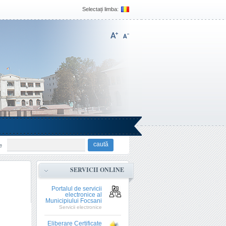
Selectați limba:
e
SERVICII ONLINE
Portalul de servicii
electronice al
Municipiului Focsani
Servicii electronice
Eliberare Certificate