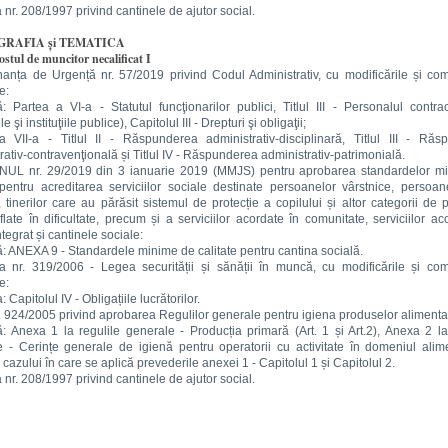
 nr. 208/1997 privind cantinele de ajutor social.
GRAFIA și TEMATICA
stul de muncitor necalificat I
anța de Urgență nr. 57/2019 privind Codul Administrativ, cu modificările și com
e:
: Partea a VI-a - Statutul funcţionarilor publici, Titlul III - Personalul contra
le şi instituţiile publice), Capitolul III - Drepturi şi obligaţii;
a VII-a - Titlul II - Răspunderea administrativ-disciplinară, Titlul III - Răs
rativ-contravenţională și Titlul IV - Răspunderea administrativ-patrimonială.
NUL nr. 29/2019 din 3 ianuarie 2019 (MMJS) pentru aprobarea standardelor m
 pentru acreditarea serviciilor sociale destinate persoanelor vârstnice, persoan
 tinerilor care au părăsit sistemul de protecție a copilului și altor categorii de
flate în dificultate, precum și a serviciilor acordate în comunitate, serviciilor ac
tegrat și cantinele sociale:
: ANEXA 9 - Standardele minime de calitate pentru cantina socială.
 nr. 319/2006 - Legea securității și sănății în muncă, cu modificările și com
e:
 Capitolul IV - Obligațiile lucrătorilor.
. 924/2005 privind aprobarea Regulilor generale pentru igiena produselor alimenta
: Anexa 1 la regulile generale - Producția primară (Art. 1 și Art.2), Anexa 2 la
 - Cerințe generale de igienă pentru operatorii cu activitate în domeniul alim
 cazului în care se aplică prevederile anexei 1 - Capitolul 1 și Capitolul 2.
 nr. 208/1997 privind cantinele de ajutor social.