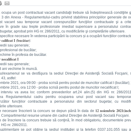
 ocupa un post contractual vacant candidaţii trebuie să îndeplinească condiţiile 
t. 3 din Anexa - Regulamentului-cadru privind stabilirea principiilor generale de 
t vacant sau temporar vacant corespunzător funcţiilor contractuale şi a crite
re în grade sau trepte profesionale imediat superioare a personalului contrac
 bugetar, aprobat prin HG nr. 286/2011, cu modificările şi completările ulterioare.
 specifice necesare în vederea participării la concurs și a ocupării funcțiilor contract
calificat I (bucătar)
:
 medii sau generale;
t profesional de bucătar;
vechime în profesia de bucătar.
necalificat I
 medii sau generale;
3 ani vechime în muncă.
l/examenul se va desfăşura la sediul Direcţiei de Asistenţă Socială Focşani, 
 43, astfel:
embrie 2021, ora 09:00 - proba scrisă pentru postul de muncitor calificat I (bucătar);
embrie 2021, ora 12:00 - proba scrisă pentru postul de muncitor necalificat I;
 interviu va avea loc conform prevederilor art.24 alin.(5) din HG nr. 286/2011
ea Regulamentului cadru pentru ocuparea unui post vacant sau tempora
nzător funcțiilor contractuale a personalului din sectorul bugetar, cu modific
rile ulterioare.
12 noiembrie 2021(inclu
e necesare înscrierii la concurs se depun până în data de
a Compartimentul resurse umane din cadrul Direcţiei de Asistenţă Socială Focşani.
 de înscriere la concurs trebuie să conţină, în mod obligatoriu, documentele pre
in HG nr. 286/2011.
suplimentare se pot obţine la sediul instituţiei şi la telefon 0337.101.055 sau