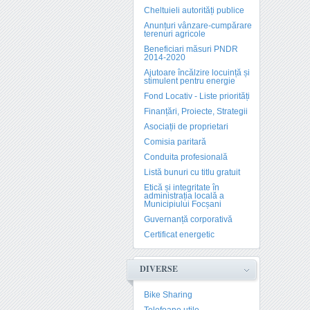
Cheltuieli autorități publice
Anunțuri vânzare-cumpărare
terenuri agricole
Beneficiari măsuri PNDR
2014-2020
Ajutoare încălzire locuință și
stimulent pentru energie
Fond Locativ - Liste priorități
Finanțări, Proiecte, Strategii
Asociații de proprietari
Comisia paritară
Conduita profesională
Listă bunuri cu titlu gratuit
Etică și integritate în
administrația locală a
Municipiului Focșani
Guvernanță corporativă
Certificat energetic
DIVERSE
Bike Sharing