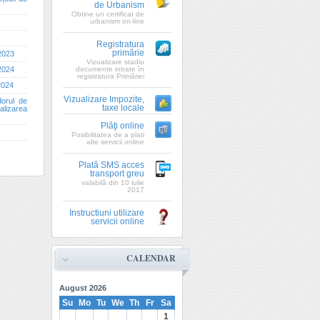
de Urbanism
Obtine un certificat de
urbanism on-line
Registratura
primărie
.2023
Vizualizare stadiu
.2024
documente intrate în
registratura Primăriei
.2024
Vizualizare Impozite,
idorul de
taxe locale
alizarea
Plăţi online
Posibilitatea de a plati
alte servicii online
Plată SMS acces
transport greu
valabilă din 10 iulie
2017
Instructiuni utilizare
servicii online
CALENDAR
August
2026
Su
Mo
Tu
We
Th
Fr
Sa
1