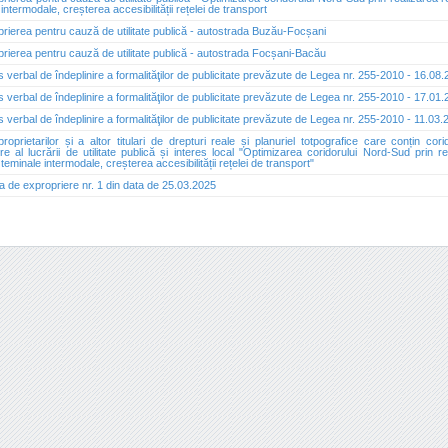
intermodale, creșterea accesibilității rețelei de transport
rierea pentru cauză de utilitate publică - autostrada Buzău-Focșani
rierea pentru cauză de utilitate publică - autostrada Focșani-Bacău
 verbal de îndeplinire a formalităţilor de publicitate prevăzute de Legea nr. 255-2010 - 16.08
 verbal de îndeplinire a formalităţilor de publicitate prevăzute de Legea nr. 255-2010 - 17.01
 verbal de îndeplinire a formalităţilor de publicitate prevăzute de Legea nr. 255-2010 - 11.03
proprietarilor și a altor titulari de drepturi reale și planuriel totpografice care conțin cor
re al lucrării de utilitate publică și interes local "Optimizarea coridorului Nord-Sud prin re
 teminale intermodale, creșterea accesibilității rețelei de transport"
a de expropriere nr. 1 din data de 25.03.2025