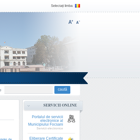
Selectați limba:
e
SERVICII ONLINE
Portalul de servicii
electronice al
Municipiului Focsani
Servicii electronice
Eliberare Certificate
țelei de