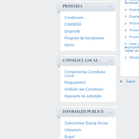
terminale 
PRIMĂRIA
Exprop
Exprop
Conducere
Proces
CARIERĂ
Proces
Dispoziții
Proces
Program de funcționare
Lista 
Istoric
exproprie
rețelei de
Decizi
CONSILIUL LOCAL
Componența Consiliului
Local
Înapoi
Regulament
Hotărâri ale Consiliului
Rapoarte de activitate
INFORMAȚII PUBLICE
Subcomisie Dialog Social
Urbanism
Buget