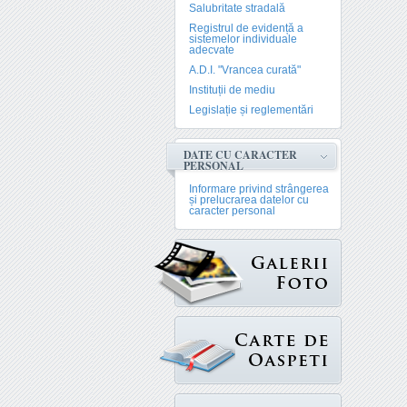
Salubritate stradală
Registrul de evidență a
sistemelor individuale
adecvate
A.D.I. "Vrancea curată"
Instituții de mediu
Legislație și reglementări
DATE CU CARACTER
PERSONAL
Informare privind strângerea
și prelucrarea datelor cu
caracter personal