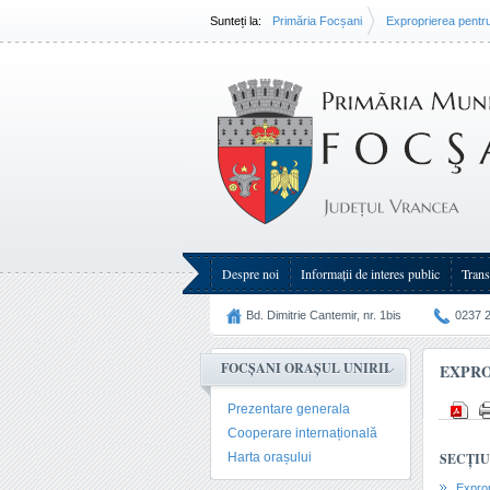
Sunteți la:
Primăria Focșani
Exproprierea pentru 
Despre noi
Informații de interes public
Trans
Bd. Dimitrie Cantemir, nr. 1bis
0237 
FOCȘANI ORAȘUL UNIRII
EXPRO
Prezentare generala
Cooperare internațională
Harta orașului
SECȚIU
Exprop