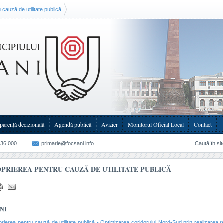
cauză de utilitate publică
parenţă decizională
Agendă publică
Avizier
Monitorul Oficial Local
Contact
236 000
primarie@focsani.info
Caută în sit
PRIEREA PENTRU CAUZĂ DE UTILITATE PUBLICĂ
NI
rierea pentru cauză de utilitate publică - Optimizarea coridorului Nord-Sud prin realizarea re