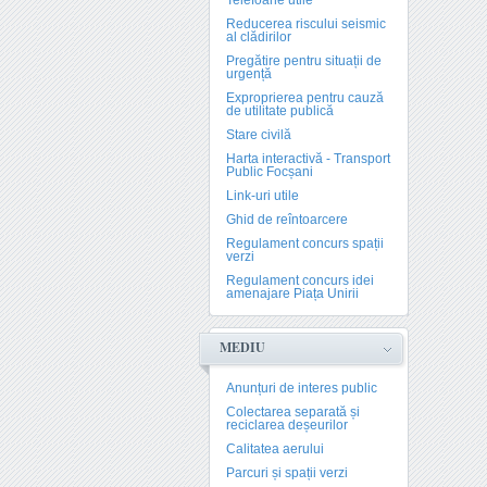
Telefoane utile
Reducerea riscului seismic
al clădirilor
Pregătire pentru situații de
urgență
Exproprierea pentru cauză
de utilitate publică
Stare civilă
Harta interactivă - Transport
Public Focșani
Link-uri utile
Ghid de reîntoarcere
Regulament concurs spații
verzi
Regulament concurs idei
amenajare Piața Unirii
MEDIU
Anunțuri de interes public
Colectarea separată și
reciclarea deșeurilor
Calitatea aerului
Parcuri și spații verzi