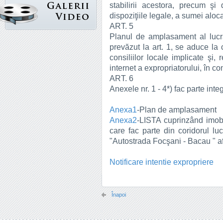
stabilirii acestora, precum şi
dispoziţiile legale, a sumei aloca
ART. 5
Planul de amplasament al lucrăr
prevăzut la art. 1, se aduce la 
consiliilor locale implicate şi,
internet a expropriatorului, în cond
ART. 6
Anexele nr. 1 - 4*) fac parte int
Anexa1
-Plan de amplasament
Anexa2
-LISTA cuprinzând imobi
care fac parte din coridorul luc
"Autostrada Focşani - Bacau " a
Notificare intentie expropriere
Înapoi