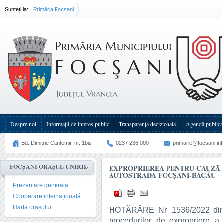
Sunteți la:
Primăria Focșani
Exproprierea pentru cauză de utilitate publică - autostrada Focșani-Bacău
Despre noi
Informații de interes public
Transparenţă decizională
Agendă public
Bd. Dimitrie Cantemir, nr. 1bis
0237 236 000
primarie@focsani.in
FOCȘANI ORAȘUL UNIRII
EXPROPRIEREA PENTRU CAUZĂ D
AUTOSTRADA FOCȘANI-BACĂU
Prezentare generala
Cooperare internațională
Harta orașului
HOTĂRÂRE Nr. 1536/2022 din 
procedurilor de expropriere a 