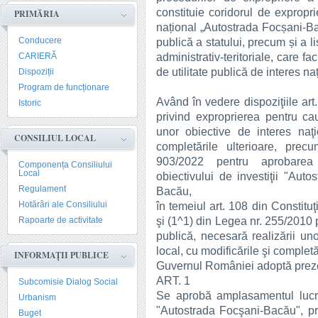
constituie coridorul de exproprie
PRIMĂRIA
național „Autostrada Focșani-Bac
Conducere
publică a statului, precum și a li
administrativ-teritoriale, care fa
CARIERĂ
de utilitate publică de interes na
Dispoziții
Program de funcționare
Având în vedere dispoziţiile art
Istoric
privind exproprierea pentru cau
unor obiective de interes naţi
CONSILIUL LOCAL
completările ulterioare, precu
903/2022 pentru aprobarea i
Componența Consiliului
Local
obiectivului de investiţii "Aut
Regulament
Bacău,
Hotărâri ale Consiliului
în temeiul art. 108 din Constituţi
şi (1^1) din Legea nr. 255/2010 
Rapoarte de activitate
publică, necesară realizării uno
local, cu modificările şi completă
INFORMAȚII PUBLICE
Guvernul României adoptă preze
ART. 1
Subcomisie Dialog Social
Se aprobă amplasamentul lucrăr
Urbanism
"Autostrada Focşani-Bacău", pr
Buget