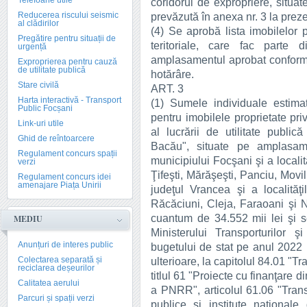
Telefoane utile
coridorul de expropriere, situa
Reducerea riscului seismic
prevăzută în anexa nr. 3 la prez
al clădirilor
(4) Se aprobă lista imobilelor p
Pregătire pentru situații de
teritoriale, care fac parte 
urgență
amplasamentul aprobat conform a
Exproprierea pentru cauză
de utilitate publică
hotărâre.
Stare civilă
ART. 3
Harta interactivă - Transport
(1) Sumele individuale estimat
Public Focșani
pentru imobilele proprietate pri
Link-uri utile
al lucrării de utilitate publi
Ghid de reîntoarcere
Bacău", situate pe amplasame
Regulament concurs spații
municipiului Focşani şi a localit
verzi
Ţifeşti, Mărăşeşti, Panciu, Movil
Regulament concurs idei
amenajare Piața Unirii
judeţul Vrancea şi a localită
Răcăciuni, Cleja, Faraoani şi 
cuantum de 34.552 mii lei şi s
MEDIU
Ministerului Transporturilor ş
Anunțuri de interes public
bugetului de stat pe anul 2022 n
Colectarea separată și
ulterioare, la capitolul 84.01 "Tr
reciclarea deșeurilor
titlul 61 "Proiecte cu finanţare
Calitatea aerului
a PNRR", articolul 61.06 "Transf
Parcuri și spații verzi
publice şi institute naţionale