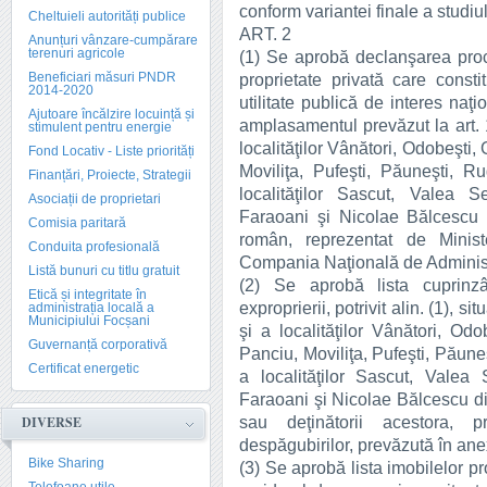
conform variantei finale a studiul
Cheltuieli autorități publice
ART. 2
Anunțuri vânzare-cumpărare
terenuri agricole
(1) Se aprobă declanşarea proce
Beneficiari măsuri PNDR
proprietate privată care consti
2014-2020
utilitate publică de interes naţ
Ajutoare încălzire locuință și
amplasamentul prevăzut la art. 1
stimulent pentru energie
localităţilor Vânători, Odobeşti, 
Fond Locativ - Liste priorități
Moviliţa, Pufeşti, Păuneşti, R
Finanțări, Proiecte, Strategii
localităţilor Sascut, Valea 
Asociații de proprietari
Faraoani şi Nicolae Bălcescu d
Comisia paritară
român, reprezentat de Minister
Conduita profesională
Compania Naţională de Administra
Listă bunuri cu titlu gratuit
(2) Se aprobă lista cuprinzâ
Etică și integritate în
exproprierii, potrivit alin. (1), s
administrația locală a
Municipiului Focșani
şi a localităţilor Vânători, Odo
Guvernanță corporativă
Panciu, Moviliţa, Pufeşti, Păune
Certificat energetic
a localităţilor Sascut, Valea
Faraoani şi Nicolae Bălcescu din 
sau deţinătorii acestora, 
DIVERSE
despăgubirilor, prevăzută în anex
Bike Sharing
(3) Se aprobă lista imobilelor pr