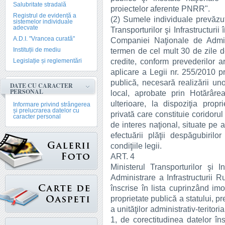
Salubritate stradală
proiectelor aferente PNRR".
Registrul de evidență a
(2) Sumele individuale prevăzute
sistemelor individuale
adecvate
Transporturilor şi Infrastructuri
A.D.I. "Vrancea curată"
Companiei Naţionale de Adminis
Instituții de mediu
termen de cel mult 30 de zile d
credite, conform prevederilor a
Legislație și reglementări
aplicare a Legii nr. 255/2010 pr
publică, necesară realizării uno
DATE CU CARACTER
PERSONAL
local, aprobate prin Hotărâre
ulterioare, la dispoziţia propri
Informare privind strângerea
și prelucrarea datelor cu
privată care constituie coridorul 
caracter personal
de interes naţional, situate pe 
efectuării plăţii despăgubirilo
condiţiile legii.
ART. 4
Ministerul Transporturilor şi 
Administrare a Infrastructurii R
înscrise în lista cuprinzând imob
proprietate publică a statului, pr
a unităţilor administrativ-teritor
1, de corectitudinea datelor î