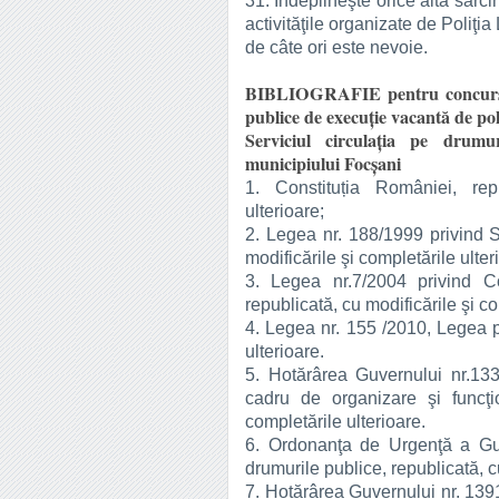
31. Îndeplineşte orice altă sarci
activităţile organizate de Poliţia
de câte ori este nevoie.
BIBLIOGRAFIE pentru concursul 
publice de execuţie vacantă de poliţ
Serviciul circulația pe drumu
municipiului Focşani
1. Constituția României, repu
ulterioare;
2. Legea nr. 188/1999 privind St
modificările şi completările ulter
3. Legea nr.7/2004 privind Co
republicată, cu modificările şi co
4. Legea nr. 155 /2010, Legea po
ulterioare.
5. Hotărârea Guvernului nr.13
cadru de organizare şi funcţio
completările ulterioare.
6. Ordonanţa de Urgenţă a Guv
drumurile publice, republicată, c
7. Hotărârea Guvernului nr. 13