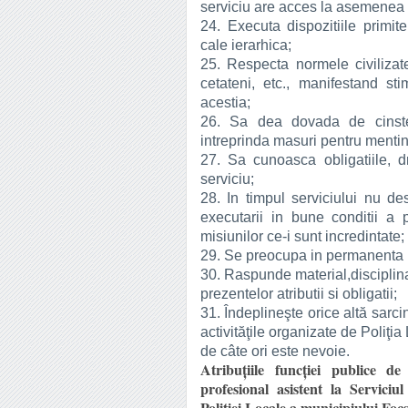
serviciu are acces la asemenea d
24. Executa dispozitiile primi
cale ierarhica;
25. Respecta normele civilizate 
cetateni, etc., manifestand st
acestia;
26. Sa dea dovada de cinste 
intreprinda masuri pentru mentine
27. Sa cunoasca obligatiile, drep
serviciu;
28. In timpul serviciului nu de
executarii in bune conditii a p
misiunilor ce-i sunt incredintate;
29. Se preocupa in permanenta p
30. Raspunde material,disciplin
prezentelor atributii si obligatii;
31. Îndeplineşte orice altă sarci
activităţile organizate de Poliţia
de câte ori este nevoie.
Atribuţiile funcției publice de
profesional asistent la Serviciu