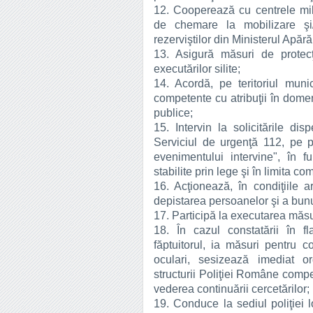
12. Cooperează cu centrele mil
de chemare la mobilizare şi/s
rezerviştilor din Ministerul Apără
13. Asigură măsuri de protecţ
executărilor silite;
14. Acordă, pe teritoriul munici
competente cu atribuţii în domeniu
publice;
15. Intervin la solicitările di
Serviciul de urgenţă 112, pe pr
evenimentului intervine", în fu
stabilite prin lege şi în limita com
16. Acţionează, în condiţiile a
depistarea persoanelor şi a bunur
17. Participă la executarea măsuri
18. În cazul constatării în f
făptuitorul, ia măsuri pentru co
oculari, sesizează imediat o
structurii Poliţiei Române compe
vederea continuării cercetărilor;
19. Conduce la sediul poliţiei 