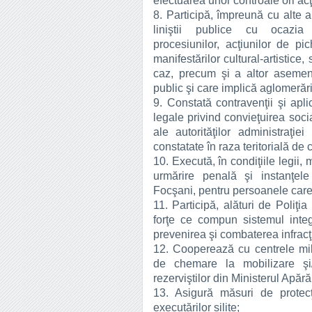
efectuarea unor controale ori acţ
8. Participă, împreună cu alte a
liniştii publice cu ocazia mi
procesiunilor, acţiunilor de pi
manifestărilor cultural-artistic
caz, precum şi a altor asemene
public şi care implică aglomerăr
9. Constată contravenţii şi apl
legale privind convieţuirea socia
ale autorităţilor administraţie
constatate în raza teritorială de
10. Execută, în condiţiile legi
urmărire penală şi instanţel
Focşani, pentru persoanele care
11. Participă, alături de Poli
forţe ce compun sistemul integ
prevenirea şi combaterea infracţi
12. Cooperează cu centrele mil
de chemare la mobilizare şi/s
rezerviştilor din Ministerul Apără
13. Asigură măsuri de protecţ
executărilor silite;