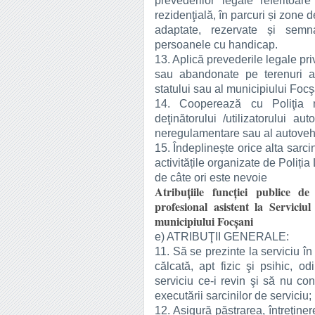
prevederilor legale referitoar
rezidenţială, în parcuri și zone
adaptate, rezervate și semna
persoanele cu handicap.
13. Aplică prevederile legale pri
sau abandonate pe terenuri ap
statului sau al municipiului Focş
14. Cooperează cu Poliţia mu
deţinătorului /utilizatorului au
neregulamentare sau al autoveh
15. Îndeplinește orice alta sarci
activitățile organizate de Poliția
de câte ori este nevoie
Atribuţiile funcției publice de
profesional asistent la Serviciu
municipiului Focșani
e) ATRIBUŢII GENERALE:
11. Să se prezinte la serviciu î
călcată, apt fizic şi psihic, od
serviciu ce-i revin şi să nu co
executării sarcinilor de serviciu;
12. Asigură păstrarea, întreţine