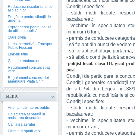
republicată, cu modificările şi co
Telefoane utile
Condiţii specifice:
Reducerea riscului seismic
al clădirilor
- studii medii liceale, respe
Pregătire pentru situații de
bacalaureat;
urgență
- vechime în specialitatea stud
Exproprierea pentru cauză
de utilitate publică
minimum 6 luni;
Stare civilă
- permis de conducere categoria
- să fie apt din punct de vedere 
Harta interactivă - Transport
Public Focșani
- să fie apt psihologic portarmă;
Link-uri utile
- să aibă o condiție fizică adecva
Ghid de reîntoarcere
-poliţist local, clasa III, grad pr
Regulament concurs spații
post
verzi
Condiţii de participare la concur
Regulament concurs idei
amenajare Piața Unirii
Condiţii generale: candidaţii t
de art. 54 din Legea nr.188/19
republicată, cu modificările şi co
MEDIU
Condiţii specifice:
- studii medii liceale, respe
Anunțuri de interes public
bacalaureat;
Colectarea separată și
reciclarea deșeurilor
- vechime în specialitatea stud
Calitatea aerului
minimum 7 ani;
Parcuri și spații verzi
- permis de conducere categoria