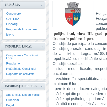
PRIMĂRIA
Poliţi
Conducere
Focşa
CARIERĂ
concur
Dispoziții
public
Program de funcționare
-poliţist local, clasa III, grad 
Istoric
drumurile publice- 1 post
Condiţii de participare la concur
CONSILIUL LOCAL
Condiţii generale: candidaţii t
de art. 54 din Legea nr.188/19
Componența Consiliului
republicată, cu modificările şi co
Local
Condiţii specifice:
Regulament
- studii medii liceale, respe
Hotărâri ale Consiliului
bacalaureat;
Rapoarte de activitate
- vechime în specialitatea stud
minimum 6 luni;
INFORMAȚII PUBLICE
- permis de conducere categoria
- să fie apt din punct de vedere 
Subcomisie Dialog Social
- să fie apt psihologic portarmă;
Urbanism
- să aibă o condiție fizică adecva
Buget