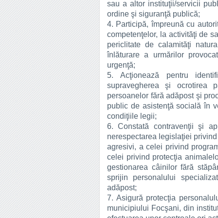
sau a altor instituţii/servicii pu
ordine şi siguranţă publică;
4. Participă, împreună cu autori
competenţelor, la activităţi de 
periclitate de calamităţi natur
înlăturare a urmărilor provoca
urgenţă;
5. Acţionează pentru identifi
supravegherea şi ocrotirea pă
persoanelor fără adăpost şi proc
public de asistenţă socială în v
condiţiile legii;
6. Constată contravenţii şi apl
nerespectarea legislaţiei privind
agresivi, a celei privind progra
celei privind protecţia animalel
gestionarea câinilor fără stăp
sprijin personalului specializ
adăpost;
7. Asigură protecţia personalulu
municipiului Focşani, din instituţ