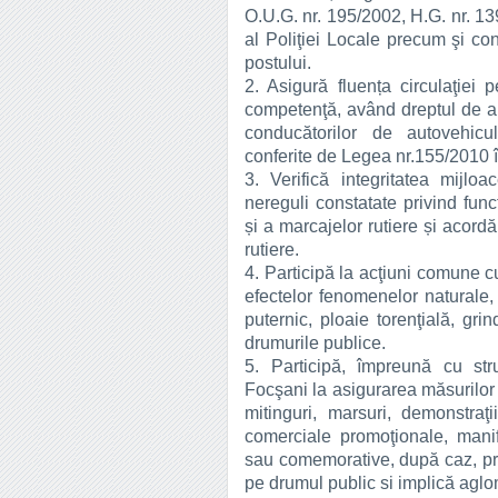
O.U.G. nr. 195/2002, H.G. nr. 1
al Poliţiei Locale precum şi con
postului.
2. Asigură fluența circulaţiei 
competenţă, având dreptul de a
conducătorilor de autovehicul
conferite de Legea nr.155/2010 î
3. Verifică integritatea mijlo
nereguli constatate privind func
și a marcajelor rutiere și acord
rutiere.
4. Participă la acţiuni comune c
efectelor fenomenelor naturale,
puternic, ploaie torenţială, gr
drumurile publice.
5. Participă, împreună cu struc
Focşani la asigurarea măsurilor 
mitinguri, marsuri, demonstraţi
comerciale promoţionale, manifes
sau comemorative, după caz, pre
pe drumul public si implică agl