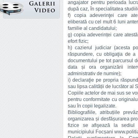
angajator pentru perioada luc
după caz, în specialitatea studii
f) copia adeverinţei care at
eliberată cu cel mult 6 luni ante
familie al candidatului;
g) copia adeverinței care atest
efort fizic;
h) cazierul judiciar (acesta p
răspundere, cu obligaţia de a
documentului pe tot parcursul de
data și ora organizării inter
administrativ de numire);
i) declaraţie pe propria răspun
sau lipsa calității de lucrător al 
Copiile actelor de mai sus se vo
pentru conformitate cu originalu
sau în copii legalizate.
Bibliografiile, atribuțiile pre
organizarea și desfășurarea prob
fizice se afişează la sediul i
municipiului Focșani www.politia