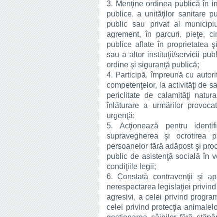
3. Menţine ordinea publică în i
publice, a unităţilor sanitare p
public sau privat al municipi
agrement, în parcuri, pieţe, c
publice aflate în proprietatea 
sau a altor instituţii/servicii pu
ordine şi siguranţă publică;
4. Participă, împreună cu autori
competenţelor, la activităţi de 
periclitate de calamităţi natur
înlăturare a urmărilor provoca
urgenţă;
5. Acţionează pentru identifi
supravegherea şi ocrotirea pă
persoanelor fără adăpost şi proc
public de asistenţă socială în v
condiţiile legii;
6. Constată contravenţii şi apl
nerespectarea legislaţiei privind
agresivi, a celei privind progra
celei privind protecţia animalel