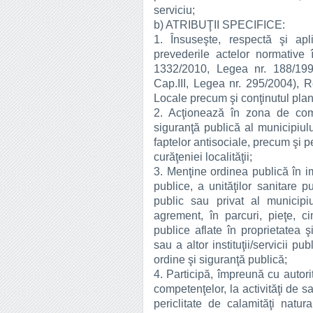
serv
b) ATRIBUŢII SPECIFICE:
1. Însuseşte, respectă şi apl
prevederile actelor normative
1332/2010, Legea nr. 188/199
Cap.III, Legea nr. 295/2004), R
Locale precum şi conţinutul planu
2. Acţionează în zona de comp
siguranţă publică al municipiu
faptelor antisociale, precum şi pe
curăţeniei localităţii;
3. Menţine ordinea publică în i
publice, a unităţilor sanitare p
public sau privat al municipi
agrement, în parcuri, pieţe, c
publice aflate în proprietatea 
sau a altor instituţii/servicii pu
ordine şi siguranţă publică;
4. Participă, împreună cu autori
competenţelor, la activităţi de 
periclitate de calamităţi natur