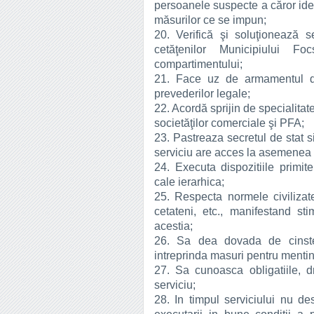
persoanele suspecte a căror identi
măsurilor ce se impun;
20. Verifică şi soluţionează se
cetăţenilor Municipiului Fo
compartimentului;
21. Face uz de armamentul di
prevederilor legale;
22. Acordă sprijin de specialitate 
societăţilor comerciale şi PFA;
23. Pastreaza secretul de stat si
serviciu are acces la asemenea d
24. Executa dispozitiile primi
cale ierarhica;
25. Respecta normele civilizate 
cetateni, etc., manifestand st
acestia;
26. Sa dea dovada de cinste 
intreprinda masuri pentru mentine
27. Sa cunoasca obligatiile, drep
serviciu;
28. In timpul serviciului nu de