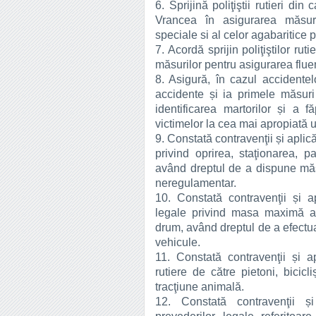
6. Sprijină poliţiştii rutieri din
Vrancea în asigurarea măsuril
speciale si al celor agabaritice 
7. Acordă sprijin poliţiştilor rut
măsurilor pentru asigurarea fluenţ
8. Asigură, în cazul accidentel
accidente și ia primele măsur
identificarea martorilor și a f
victimelor la cea mai apropiată u
9. Constată contravenţii și apli
privind oprirea, staţionarea, p
având dreptul de a dispune măsu
neregulamentar.
10. Constată contravenţii și a
legale privind masa maximă a
drum, având dreptul de a efectu
vehicule.
11. Constată contravenţii și a
rutiere de către pietoni, bicic
tracţiune animală.
12. Constată contravenţii ș