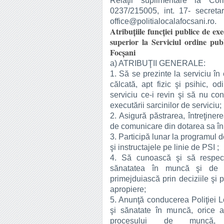
Relaţii suplimentare la Com
0237/215005, int. 17- secreta
office@politialocalafocsani.ro.
Atribuţiile funcției publice de exe
superior la Serviciul ordine pub
Focșani
a) ATRIBUŢII GENERALE:
1. Să se prezinte la serviciu în
călcată, apt fizic şi psihic, od
serviciu ce-i revin şi să nu co
executării sarcinilor de serviciu;
2. Asigură păstrarea, întreţiner
de comunicare din dotarea sa în t
3. Participă lunar la programul d
şi instructajele pe linie de PSI ;
4. Să cunoască şi să respecte
sănatatea în muncă şi de a
primejduiască prin deciziile şi p
apropiere;
5. Anunţă conducerea Poliţiei Lo
şi sănatate în muncă, orice 
procesului de muncă, î