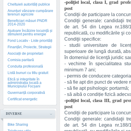
-poliţist local, clasa I, grad pro
Cheltuieli autorități publice
post
Anunțuri vânzare-cumpărare
Condiţii de participare la concur
terenuri agricole
Condiţii generale: candidaţii t
Beneficiari măsuri PNDR
2014-2020
de art. 54 din Legea nr.188/19
Ajutoare încălzire locuință și
republicată, cu modificările şi co
stimulent pentru energie
Condiţii specifice:
Fond Locativ - Liste priorități
- studii universitare de lice
Finanțări, Proiecte, Strategii
superioare de lungă durată, abs
Asociații de proprietari
în domeniul de licenţă juridic sa
Comisia paritară
- vechime în specialitatea stud
Conduita profesională
minimum 7 ani;
Listă bunuri cu titlu gratuit
- permis de conducere categoria
Etică și integritate în
- să fie apt din punct de vedere 
administrația locală a
Municipiului Focșani
- să fie apt psihologic portarmă;
Guvernanță corporativă
- să aibă o condiție fizică adecva
-poliţist local, clasa III, grad pr
Certificat energetic
post
Condiţii de participare la concur
DIVERSE
Condiţii generale: candidaţii t
de art. 54 din Legea nr.188/19
Bike Sharing