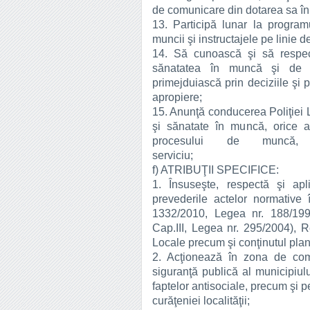
de comunicare din dotarea sa în t
13. Participă lunar la program
muncii şi instructajele pe linie d
14. Să cunoască şi să respect
sănatatea în muncă şi de a
primejduiască prin deciziile şi p
apropiere;
15. Anunţă conducerea Poliţiei L
şi sănatate în muncă, orice 
procesului de muncă, î
serv
f) ATRIBUŢII SPECIFICE:
1. Însuseşte, respectă şi apl
prevederile actelor normative
1332/2010, Legea nr. 188/199
Cap.III, Legea nr. 295/2004), R
Locale precum şi conţinutul planu
2. Acţionează în zona de comp
siguranţă publică al municipiu
faptelor antisociale, precum şi pe
curăţeniei localităţii;