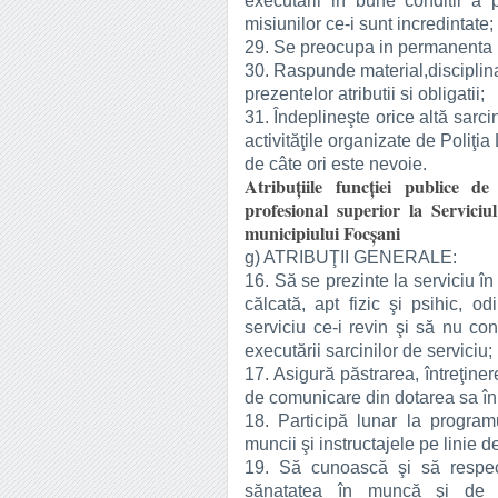
executarii in bune conditii a p
misiunilor ce-i sunt incredintate;
29. Se preocupa in permanenta p
30. Raspunde material,disciplin
prezentelor atributii si obligatii;
31. Îndeplineşte orice altă sarci
activităţile organizate de Poliţia
de câte ori este nevoie.
Atribuţiile funcției publice de
profesional superior la Serviciu
municipiului Focșani
g) ATRIBUŢII GENERALE:
16. Să se prezinte la serviciu î
călcată, apt fizic şi psihic, od
serviciu ce-i revin şi să nu co
executării sarcinilor de serviciu;
17. Asigură păstrarea, întreţine
de comunicare din dotarea sa în t
18. Participă lunar la program
muncii şi instructajele pe linie d
19. Să cunoască şi să respect
sănatatea în muncă şi de a