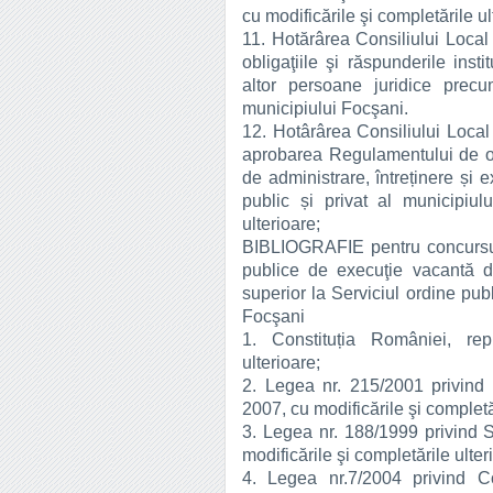
cu modificările şi completările ul
11. Hotărârea Consiliului Local 
obligaţiile şi răspunderile insti
altor persoane juridice precu
municipiului Focşani.
12. Hotârârea Consiliului Local
aprobarea Regulamentului de org
de administrare, întreținere și 
public și privat al municipiul
ulterioare;
BIBLIOGRAFIE pentru concursul 
publice de execuţie vacantă de 
superior la Serviciul ordine pub
Focşani
1. Constituția României, repu
ulterioare;
2. Legea nr. 215/2001 privind a
2007, cu modificările şi completă
3. Legea nr. 188/1999 privind St
modificările şi completările ulter
4. Legea nr.7/2004 privind Co