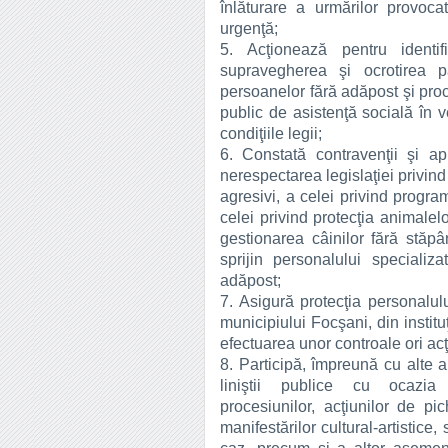
înlăturare a urmărilor provoca
urgenţă;
5. Acţionează pentru identifi
supravegherea şi ocrotirea pă
persoanelor fără adăpost şi proc
public de asistenţă socială în v
condiţiile legii;
6. Constată contravenţii şi apl
nerespectarea legislaţiei privind
agresivi, a celei privind progra
celei privind protecţia animalel
gestionarea câinilor fără stăp
sprijin personalului specializ
adăpost;
7. Asigură protecţia personalulu
municipiului Focşani, din instituţ
efectuarea unor controale ori acţ
8. Participă, împreună cu alte a
liniştii publice cu ocazia mi
procesiunilor, acţiunilor de pi
manifestărilor cultural-artistic