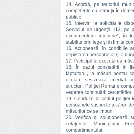
14. Acordă, pe teritoriul munici
competente cu atribuţii în domeniu
publice;
15. Intervin la solicitările di
Serviciul de urgenţă 112, pe pr
evenimentului intervine", în fu
stabilite prin lege şi în limita com
16. Acţionează, în condiţiile a
depistarea persoanelor şi a bunur
17. Participă la executarea măsuri
18. În cazul constatării în f
făptuitorul, ia măsuri pentru co
oculari, sesizează imediat o
structurii Poliţiei Române compe
vederea continuării cercetărilor;
19. Conduce la sediul poliţiei 
persoanele suspecte a căror identi
măsurilor ce se impun;
20. Verifică şi soluţionează se
cetăţenilor Municipiului Fo
compartimentului;