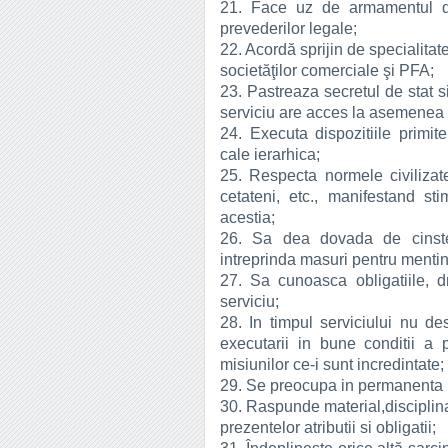
21. Face uz de armamentul di
prevederilor legale;
22. Acordă sprijin de specialitate 
societăţilor comerciale şi PFA;
23. Pastreaza secretul de stat si
serviciu are acces la asemenea d
24. Executa dispozitiile primi
cale ierarhica;
25. Respecta normele civilizate 
cetateni, etc., manifestand st
acestia;
26. Sa dea dovada de cinste 
intreprinda masuri pentru mentine
27. Sa cunoasca obligatiile, drep
serviciu;
28. In timpul serviciului nu de
executarii in bune conditii a p
misiunilor ce-i sunt incredintate;
29. Se preocupa in permanenta p
30. Raspunde material,disciplin
prezentelor atributii si obligatii;