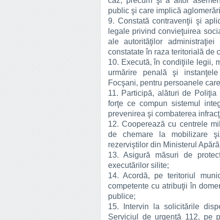
caz, precum şi a altor asemene
public şi care implică aglomerăr
9. Constată contravenţii şi apl
legale privind convieţuirea socia
ale autorităţilor administraţie
constatate în raza teritorială de
10. Execută, în condiţiile legi
urmărire penală şi instanţel
Focşani, pentru persoanele care
11. Participă, alături de Poli
forţe ce compun sistemul integ
prevenirea şi combaterea infracţi
12. Cooperează cu centrele mil
de chemare la mobilizare şi/s
rezerviştilor din Ministerul Apără
13. Asigură măsuri de protecţ
executărilor silite;
14. Acordă, pe teritoriul munici
competente cu atribuţii în domeniu
publice;
15. Intervin la solicitările di
Serviciul de urgenţă 112, pe pr