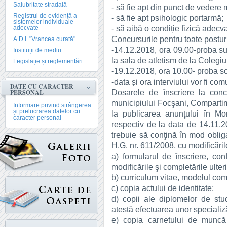
Salubritate stradală
- să fie apt din punct de vedere 
Registrul de evidență a
- să fie apt psihologic portarmă;
sistemelor individuale
- să aibă o condiție fizică adecva
adecvate
Concursurile pentru toate postu
A.D.I. "Vrancea curată"
-14.12.2018, ora 09.00-proba sup
Instituții de mediu
la sala de atletism de la Coleg
Legislație și reglementări
-19.12.2018, ora 10.00- proba scri
-data și ora interviului vor fi com
DATE CU CARACTER
Dosarele de înscriere la conc
PERSONAL
municipiului Focşani, Comparti
Informare privind strângerea
și prelucrarea datelor cu
la publicarea anunţului în Mon
caracter personal
respectiv de la data de 14.11.2
trebuie să conţină în mod oblig
H.G. nr. 611/2008, cu modificările
a) formularul de înscriere, co
modificările şi completările ulter
b) curriculum vitae, modelul co
c) copia actului de identitate;
d) copii ale diplomelor de stud
atestă efectuarea unor specializăr
e) copia carnetului de muncă 