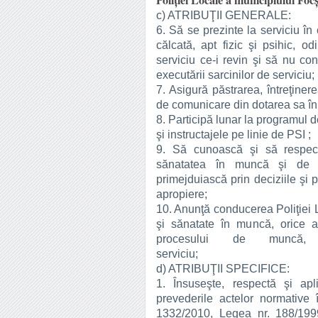
Poliției Locale a municipiului Foc
c) ATRIBUŢII GENERALE:
6. Să se prezinte la serviciu în
călcată, apt fizic şi psihic, od
serviciu ce-i revin şi să nu co
executării sarcinilor de serviciu;
7. Asigură păstrarea, întreţiner
de comunicare din dotarea sa în t
8. Participă lunar la programul d
şi instructajele pe linie de PSI ;
9. Să cunoască şi să respecte
sănatatea în muncă şi de a
primejduiască prin deciziile şi p
apropiere;
10. Anunţă conducerea Poliţiei L
şi sănatate în muncă, orice 
procesului de muncă, î
serviciu
d) ATRIBUŢII SPECIFICE:
1. Însuseşte, respectă şi apl
prevederile actelor normative
1332/2010, Legea nr. 188/199