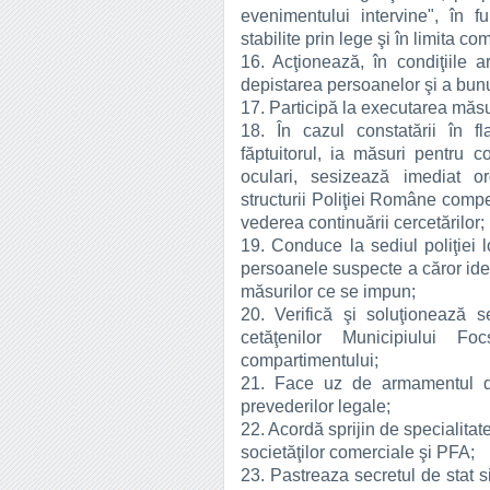
evenimentului intervine", în fu
stabilite prin lege şi în limita com
16. Acţionează, în condiţiile a
depistarea persoanelor şi a bunur
17. Participă la executarea măsuri
18. În cazul constatării în f
făptuitorul, ia măsuri pentru co
oculari, sesizează imediat o
structurii Poliţiei Române compe
vederea continuării cercetărilor;
19. Conduce la sediul poliţiei 
persoanele suspecte a căror identi
măsurilor ce se impun;
20. Verifică şi soluţionează se
cetăţenilor Municipiului Fo
compartimentului;
21. Face uz de armamentul di
prevederilor legale;
22. Acordă sprijin de specialitate 
societăţilor comerciale şi PFA;
23. Pastreaza secretul de stat si