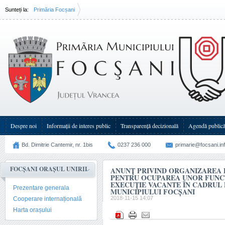
Sunteți la:
Primăria Focșani
Anunţ privind organizarea de concursuri pentru ocuparea unor funcţii publice(...)
Despre noi
Informații de interes public
Transparenţă decizională
Agendă public
Bd. Dimitrie Cantemir, nr. 1bis
0237 236 000
primarie@focsani.in
FOCȘANI ORAȘUL UNIRII
ANUNŢ PRIVIND ORGANIZAREA 
PENTRU OCUPAREA UNOR FUNCŢ
EXECUŢIE VACANTE ÎN CADRUL 
Prezentare generala
MUNICIPIULUI FOCŞANI
2018-11-15 14:07
Cooperare internațională
Harta orașului