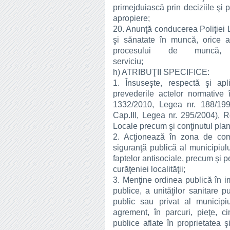
primejduiască prin deciziile şi p
apropiere;
20. Anunţă conducerea Poliţiei L
şi sănatate în muncă, orice 
procesului de muncă, î
serv
h) ATRIBUŢII SPECIFICE:
1. Însuseşte, respectă şi apl
prevederile actelor normative
1332/2010, Legea nr. 188/199
Cap.III, Legea nr. 295/2004), R
Locale precum şi conţinutul planu
2. Acţionează în zona de comp
siguranţă publică al municipiu
faptelor antisociale, precum şi pe
curăţeniei localităţii;
3. Menţine ordinea publică în i
publice, a unităţilor sanitare p
public sau privat al municipi
agrement, în parcuri, pieţe, c
publice aflate în proprietatea 