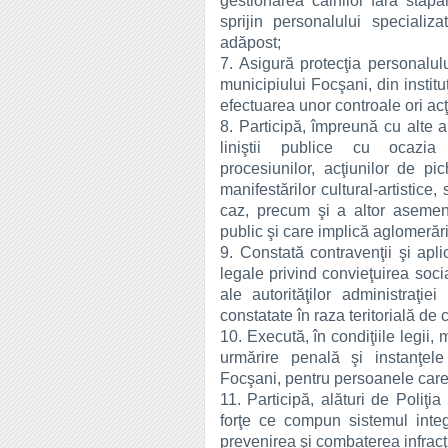
gestionarea câinilor fără stăp
sprijin personalului specializ
adăpost;
7. Asigură protecţia personalulu
municipiului Focşani, din instituţ
efectuarea unor controale ori acţ
8. Participă, împreună cu alte a
liniştii publice cu ocazia mi
procesiunilor, acţiunilor de pi
manifestărilor cultural-artistic
caz, precum şi a altor asemene
public şi care implică aglomerăr
9. Constată contravenţii şi apl
legale privind convieţuirea socia
ale autorităţilor administraţie
constatate în raza teritorială de
10. Execută, în condiţiile legi
urmărire penală şi instanţel
Focşani, pentru persoanele care
11. Participă, alături de Poli
forţe ce compun sistemul integ
prevenirea şi combaterea infracţi