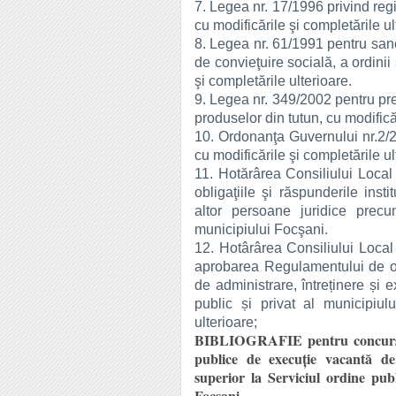
7. Legea nr. 17/1996 privind regi
cu modificările şi completările ul
8. Legea nr. 61/1991 pentru san
de convieţuire socială, a ordinii ş
şi completările ulterioare.
9. Legea nr. 349/2002 pentru pr
produselor din tutun, cu modificăr
10. Ordonanţa Guvernului nr.2/20
cu modificările şi completările ul
11. Hotărârea Consiliului Local 
obligaţiile şi răspunderile insti
altor persoane juridice precu
municipiului Focşani.
12. Hotârârea Consiliului Local
aprobarea Regulamentului de org
de administrare, întreținere și 
public și privat al municipiul
ulterioare;
BIBLIOGRAFIE pentru concursul 
publice de execuţie vacantă de p
superior la Serviciul ordine pub