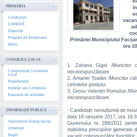
Re
PRIMĂRIA
î
oc
Conducere
vacant
CARIERĂ
ad
Dispoziții
coo
Program de funcționare
Primăriei Municipiului Focșan
Istoric
ora 10
CONSILIUL LOCAL
1. Zaharia Gigel /Muncitor c
Componența Consiliului
necorespunzătoare
Local
2. Amariei Toader /Muncitor cali
Regulament
cerintelor postului
Hotărâri ale Consiliului
3. Grosu Valentin Romulus /Munci
Rapoarte de activitate
necorespunzătoare
INFORMAȚII PUBLICE
- Candidații nemulțumiți de rezu
data 18 ianuarie 2017, ora 16.3
Subcomisie Dialog Social
Guvernului nr. 286/2011 pentr
Urbanism
stabilirea principiilor general
Buget
vacant corespunzător funcţiilor 