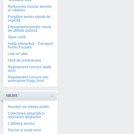
Telefoane utile
Reducerea riscului seismic
al clădirilor
Pregătire pentru situații de
urgență
Exproprierea pentru cauză
de utilitate publică
Stare civilă
Harta interactivă - Transport
Public Focșani
Link-uri utile
Ghid de reîntoarcere
Regulament concurs spații
verzi
Regulament concurs idei
amenajare Piața Unirii
MEDIU
Anunțuri de interes public
Colectarea separată și
reciclarea deșeurilor
Calitatea aerului
Parcuri și spații verzi