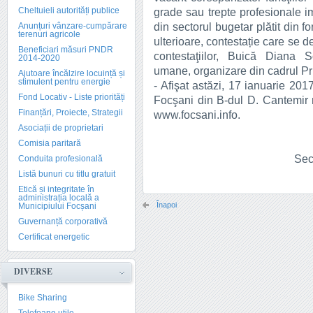
Cheltuieli autorități publice
grade sau trepte profesionale i
din sectorul bugetar plătit din f
Anunțuri vânzare-cumpărare
terenuri agricole
ulterioare, contestație care se 
Beneficiari măsuri PNDR
contestaţiilor, Buică Diana S
2014-2020
umane, organizare din cadrul Pr
Ajutoare încălzire locuință și
stimulent pentru energie
- Afişat astăzi, 17 ianuarie 201
Fond Locativ - Liste priorități
Focşani din B-dul D. Cantemir n
Finanțări, Proiecte, Strategii
www.focsani.info.
Asociații de proprietari
Comisia paritară
Sec
Conduita profesională
Listă bunuri cu titlu gratuit
Etică și integritate în
administrația locală a
Înapoi
Municipiului Focșani
Guvernanță corporativă
Certificat energetic
DIVERSE
Bike Sharing