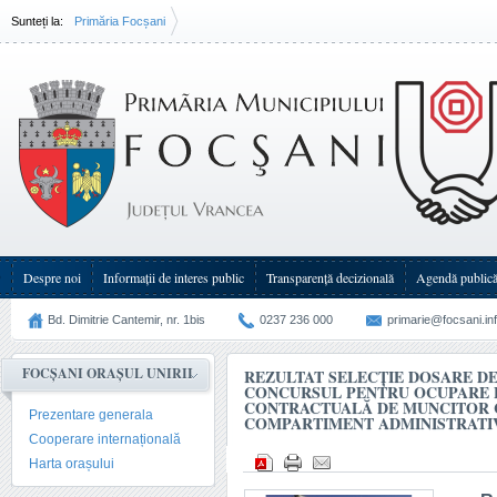
Sunteți la:
Primăria Focșani
Rezultat selecţie dosare de înscriere la concursul pentru ocupare funcţie(...)
Despre noi
Informații de interes public
Transparenţă decizională
Agendă public
Bd. Dimitrie Cantemir, nr. 1bis
0237 236 000
primarie@focsani.in
FOCȘANI ORAȘUL UNIRII
REZULTAT SELECŢIE DOSARE DE
CONCURSUL PENTRU OCUPARE 
CONTRACTUALĂ DE MUNCITOR 
Prezentare generala
COMPARTIMENT ADMINISTRATI
Cooperare internațională
Harta orașului