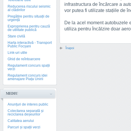
Telefoane utile
infrastructura de încărcare a auto
Reducerea riscului seismic
vor putea fi utilizate stațiile de 
al clădirilor
Pregătire pentru situații de
urgență
De la acel moment autobuzele e
Exproprierea pentru cauză
utiliza pentru încălzire doar aero
de utilitate publică
Stare civilă
Harta interactivă - Transport
Public Focșani
Înapoi
Link-uri utile
Ghid de reîntoarcere
Regulament concurs spații
verzi
Regulament concurs idei
amenajare Piața Unirii
MEDIU
Anunțuri de interes public
Colectarea separată și
reciclarea deșeurilor
Calitatea aerului
Parcuri și spații verzi