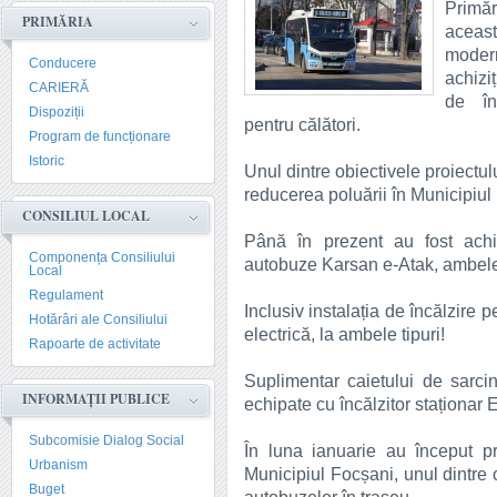
Primăr
PRIMĂRIA
acea
modern
Conducere
achizi
CARIERĂ
de înc
Dispoziții
pentru călători.
Program de funcționare
Istoric
Unul dintre obiectivele proiectul
reducerea poluării în Municipiul
CONSILIUL LOCAL
Până în prezent au fost achi
Componența Consiliului
autobuze Karsan e-Atak, ambele
Local
Regulament
Inclusiv instalația de încălzire
Hotărâri ale Consiliului
electrică, la ambele tipuri!
Rapoarte de activitate
Suplimentar caietului de sarci
INFORMAȚII PUBLICE
echipate cu încălzitor staționar
Subcomisie Dialog Social
În luna ianuarie au început p
Urbanism
Municipiul Focșani, unul dintre 
Buget