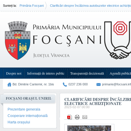
Sunteți la:
Primăria Focșani
Clarificări despre încălzirea autobuzelor electrice achiziți
Despre noi
Informații de interes public
Transparenţă decizională
Agendă public
Bd. Dimitrie Cantemir, nr. 1bis
0237 236 000
primarie@focsani.in
FOCȘANI ORAȘUL UNIRII
CLARIFICĂRI DESPRE ÎNCĂLZI
ELECTRICE ACHIZIȚIONATE
2023-02-07 00:00
Prezentare generala
Cooperare internațională
Harta orașului