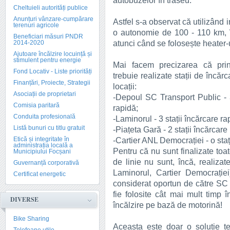
autobuzelor în traseu.
Cheltuieli autorități publice
Anunțuri vânzare-cumpărare
Astfel s-a observat că utilizând i
terenuri agricole
o autonomie de 100 - 110 km, 
Beneficiari măsuri PNDR
atunci când se folosește heater-u
2014-2020
Ajutoare încălzire locuință și
stimulent pentru energie
Mai facem precizarea că prin 
Fond Locativ - Liste priorități
trebuie realizate stații de încă
Finanțări, Proiecte, Strategii
locații:
Asociații de proprietari
-Depoul SC Transport Public - 36
Comisia paritară
rapidă;
Conduita profesională
-Laminorul - 3 stații încărcare ra
Listă bunuri cu titlu gratuit
-Piațeta Gară - 2 stații încărcare
Etică și integritate în
-Cartier ANL Democrației - o staț
administrația locală a
Pentru că nu sunt finalizate toat
Municipiului Focșani
de linie nu sunt, încă, realizat
Guvernanță corporativă
Laminorul, Cartier Democrației
Certificat energetic
considerat oportun de către SC 
fie folosite cât mai mult timp î
DIVERSE
încălzire pe bază de motorină!
Bike Sharing
Aceasta este doar o soluție t