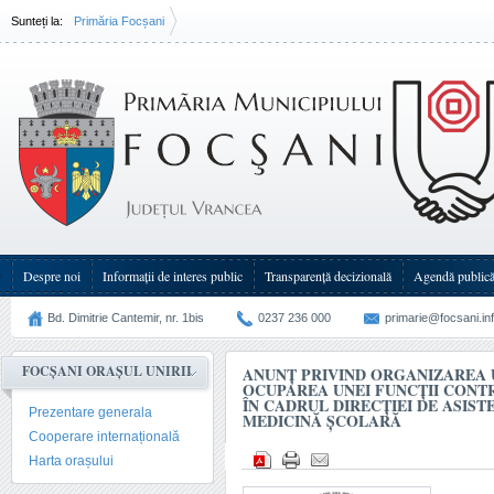
Sunteți la:
Primăria Focșani
Anunţ privind organizarea unui concurs pentru ocuparea unei funcţii(...)
Despre noi
Informații de interes public
Transparenţă decizională
Agendă public
Bd. Dimitrie Cantemir, nr. 1bis
0237 236 000
primarie@focsani.in
FOCȘANI ORAȘUL UNIRII
ANUNŢ PRIVIND ORGANIZAREA 
OCUPAREA UNEI FUNCŢII CONT
ÎN CADRUL DIRECŢIEI DE ASIST
Prezentare generala
MEDICINĂ ŞCOLARĂ
Cooperare internațională
Harta orașului