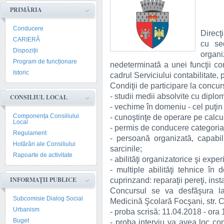
PRIMĂRIA
Conducere
Direcţ
CARIERĂ
cu se
Dispoziții
organi
Program de funcționare
nedeterminată a unei funcţii con
Istoric
cadrul Serviciului contabilitate, 
Condiţii de participare la concur
- studii medii absolvite cu dipl
CONSILIUL LOCAL
- vechime în domeniu - cel puţin 
Componența Consiliului
- cunoştinţe de operare pe calcul
Local
- permis de conducere categoria
Regulament
- persoană organizată, capabil
Hotărâri ale Consiliului
sarcinile;
Rapoarte de activitate
- abilităţi organizatorice şi expe
- multiple abilităţi tehnice în d
INFORMAȚII PUBLICE
cuprinzand: reparaţii pereţi, insta
Concursul se va desfăşura la 
Subcomisie Dialog Social
Medicină Şcolară Focşani, str. C
Urbanism
- proba scrisă: 11.04.2018 - ora 
Buget
- proba interviu va avea loc con