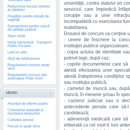
Telefoane utile
umanităţii, contra statului ori co
Reducerea riscului seismic
serviciul, care împiedică înfăpt
al clădirilor
corupţie sau a unei infracţiu
Pregătire pentru situații de
urgență
incompatibilă cu exercitarea funcţ
Exproprierea pentru cauză
reabilitarea.
de utilitate publică
Dosarul de concurs va conţine 
Stare civilă
- cerere de înscriere la concu
Harta interactivă - Transport
instituţiei publice organizatoare;
Public Focșani
- copia actului de identitate sa
Link-uri utile
potrivit legii, după caz;
Ghid de reîntoarcere
- copiile documentelor care să a
Regulament concurs spații
verzi
atestă efectuarea unor special
Regulament concurs idei
atestă îndeplinirea condiţiilor s
amenajare Piața Unirii
sau instituţia publică;
- carnetul de muncă sau, după
MEDIU
muncă, în meserie şi/sau în specia
- cazierul judiciar sau o de
Anunțuri de interes public
antecedente penale care să-l 
Colectarea separată și
candidează;
reciclarea deșeurilor
- adeverinţă medicală care să
Calitatea aerului
eliberată cu cel mult 6 luni ante
Parcuri și spații verzi