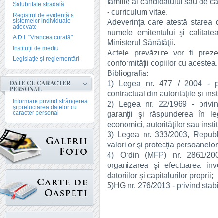
familie al candidatului sau de căt
Salubritate stradală
- curriculum vitae.
Registrul de evidență a
sistemelor individuale
Adeverinţa care atestă starea d
adecvate
numele emitentului şi calitatea
A.D.I. "Vrancea curată"
Ministerul Sănătăţii.
Instituții de mediu
Actele prevăzute vor fi prezen
Legislație și reglementări
conformităţii copiilor cu acestea.
Bibliografia:
DATE CU CARACTER
1) Legea nr. 477 / 2004 - p
PERSONAL
contractual din autorităţile şi inst
Informare privind strângerea
2) Legea nr. 22/1969 - privin
și prelucrarea datelor cu
caracter personal
garanţii şi răspunderea în le
economici, autorităţilor sau instit
3) Legea nr. 333/2003, Republic
valorilor şi protecţia persoanelor
4) Ordin (MFP) nr. 2861/200
organizarea şi efectuarea inve
datoriilor şi capitalurilor proprii;
5)HG nr. 276/2013 - privind stabil