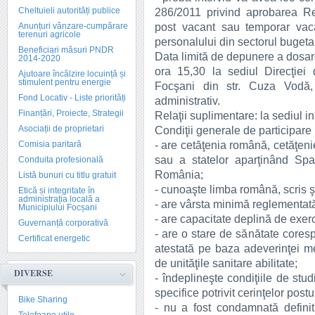
Cheltuieli autorități publice
286/2011 privind aprobarea R
post vacant sau temporar vaca
Anunțuri vânzare-cumpărare
terenuri agricole
personalului din sectorul bugeta
Beneficiari măsuri PNDR
Data limită de depunere a dosare
2014-2020
ora 15,30 la sediul Direcţiei
Ajutoare încălzire locuință și
stimulent pentru energie
Focşani din str. Cuza Vodă, n
Fond Locativ - Liste priorități
administrativ.
Finanțări, Proiecte, Strategii
Relaţii suplimentare: la sediul in
Asociații de proprietari
Condiţii generale de participare 
- are cetăţenia română, cetăţen
Comisia paritară
sau a statelor aparţinând Spa
Conduita profesională
România;
Listă bunuri cu titlu gratuit
- cunoaşte limba română, scris şi
Etică și integritate în
administrația locală a
- are vârsta minimă reglementată
Municipiului Focșani
- are capacitate deplină de exerc
Guvernanță corporativă
- are o stare de sănătate cores
Certificat energetic
atestată pe baza adeverinţei m
de unităţile sanitare abilitate;
DIVERSE
- îndeplineşte condiţiile de stu
specifice potrivit cerinţelor post
Bike Sharing
- nu a fost condamnată definiti