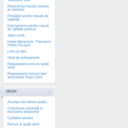
Telefoane utile
Reducerea riscului seismic
al clădirilor
Pregătire pentru situații de
urgență
Exproprierea pentru cauză
de utilitate publică
Stare civilă
Harta interactivă - Transport
Public Focșani
Link-uri utile
Ghid de reîntoarcere
Regulament concurs spații
verzi
Regulament concurs idei
amenajare Piața Unirii
MEDIU
Anunțuri de interes public
Colectarea separată și
reciclarea deșeurilor
Calitatea aerului
Parcuri și spații verzi