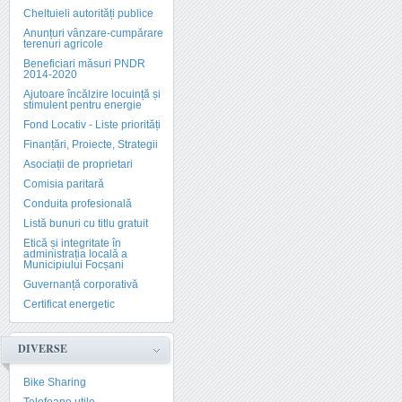
Cheltuieli autorități publice
Anunțuri vânzare-cumpărare
terenuri agricole
Beneficiari măsuri PNDR
2014-2020
Ajutoare încălzire locuință și
stimulent pentru energie
Fond Locativ - Liste priorități
Finanțări, Proiecte, Strategii
Asociații de proprietari
Comisia paritară
Conduita profesională
Listă bunuri cu titlu gratuit
Etică și integritate în
administrația locală a
Municipiului Focșani
Guvernanță corporativă
Certificat energetic
DIVERSE
Bike Sharing