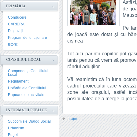
Astăzi
PRIMĂRIA
de joa
Mausol
Conducere
CARIERĂ
Pe lân
Dispoziții
de joacă este dotat și cu bănc
Program de funcționare
cișmea
Istoric
Tot aici părinții copiilor pot g
CONSILIUL LOCAL
tenis pentru că vrem să promovăm
rândul adulților.
Componența Consiliului
Local
Vă reamintim că în luna octomb
Regulament
cadrul proiectului care vizează 
Hotărâri ale Consiliului
zone ale orașului, astfel înc
Rapoarte de activitate
posibilitatea de a merge la joacă 
INFORMAȚII PUBLICE
Înapoi
Subcomisie Dialog Social
Urbanism
Buget