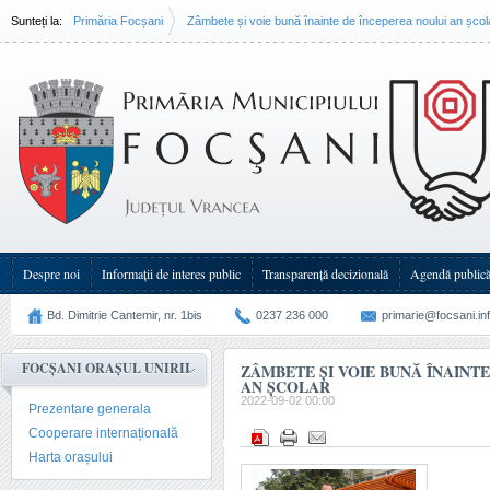
Sunteți la:
Primăria Focșani
Zâmbete și voie bună înainte de începerea noului an școl
Despre noi
Informații de interes public
Transparenţă decizională
Agendă public
Bd. Dimitrie Cantemir, nr. 1bis
0237 236 000
primarie@focsani.in
FOCȘANI ORAȘUL UNIRII
ZÂMBETE ȘI VOIE BUNĂ ÎNAINT
AN ȘCOLAR
2022-09-02 00:00
Prezentare generala
Cooperare internațională
Harta orașului