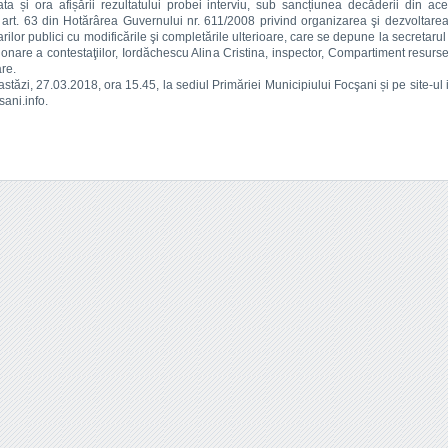
ta și ora afișării rezultatului probei interviu, sub sancțiunea decăderii din ace
art. 63 din Hotărârea Guvernului nr. 611/2008 privind organizarea şi dezvoltarea
arilor publici cu modificările şi completările ulterioare, care se depune la secretarul
ionare a contestaţiilor, Iordăchescu Alina Cristina, inspector, Compartiment resur
re.
astăzi, 27.03.2018, ora 15.45, la sediul Primăriei Municipiului Focşani și pe site-ul i
ani.info.