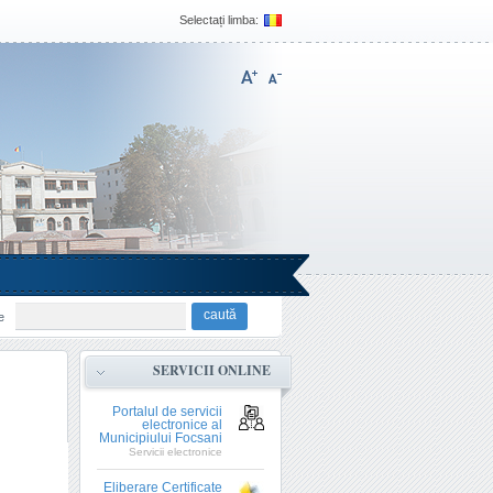
Selectați limba:
e
SERVICII ONLINE
Portalul de servicii
electronice al
Municipiului Focsani
Servicii electronice
Eliberare Certificate