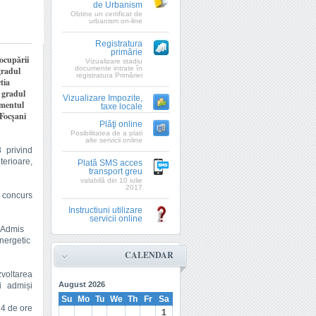
de Urbanism
Obtine un certificat de
urbanism on-line
Registratura
primărie
 ocupării
Vizualizare stadiu
documente intrate în
gradul
registratura Primăriei
tia
I gradul
Vizualizare Impozite,
ementul
taxe locale
 Focşani
Plăţi online
Posibilitatea de a plati
alte servicii online
 privind
terioare,
Plată SMS acces
transport greu
valabilă din 10 iulie
2017
a concurs
Instructiuni utilizare
servicii online
7 Admis
energetic
CALENDAR
zvoltarea
August
2026
ți admiși
Su
Mo
Tu
We
Th
Fr
Sa
24 de ore
1