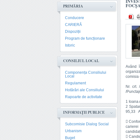
INVES
FOCŞA
PRIMĂRIA
Conducere
CARIERĂ
Dispoziții
Program de funcționare
Istoric
CONSILIUL LOCAL
Având î
organiza
Componența Consiliului
Local
comisia 
Regulament
Nr. crt.
Hotărâri ale Consiliului
/Punctaj
Rapoarte de activitate
1 Ioana 
2 Spatar
95,33 
INFORMAȚII PUBLICE
 Confor
Subcomisie Dialog Social
carierei
Urbanism
candidaț
 Candid
Buget