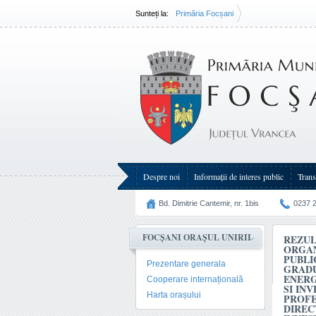
Sunteți la:
Primăria Focșani
Rezultatul probei interviu la concursul organizat în ve
Despre noi
Informații de interes public
Trans
Bd. Dimitrie Cantemir, nr. 1bis
0237 
FOCȘANI ORAȘUL UNIRII
REZUL
ORGAN
PUBLI
Prezentare generala
GRADU
ENERG
Cooperare internațională
SI IN
Harta orașului
PROFE
DIREC