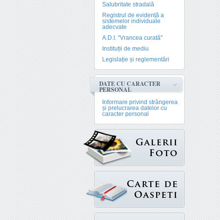
Salubritate stradală
Registrul de evidență a
sistemelor individuale
adecvate
A.D.I. "Vrancea curată"
Instituții de mediu
Legislație și reglementări
DATE CU CARACTER
PERSONAL
Informare privind strângerea
și prelucrarea datelor cu
caracter personal