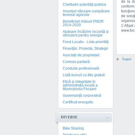
de la da
Cheltuieli autorități publice
conform 
Anunțuri vânzare-cumpărare
funcţion
terenuri agricole
de soluţ
organiza
Beneficiari măsuri PNDR
2014-2020
 Afişat 
www.focs
Ajutoare încălzire locuință și
stimulent pentru energie
Fond Locativ - Liste priorități
Finanțări, Proiecte, Strategii
Asociații de proprietari
Înapoi
Comisia paritară
Conduita profesională
Listă bunuri cu titlu gratuit
Etică și integritate în
administrația locală a
Municipiului Focșani
Guvernanță corporativă
Certificat energetic
DIVERSE
Bike Sharing