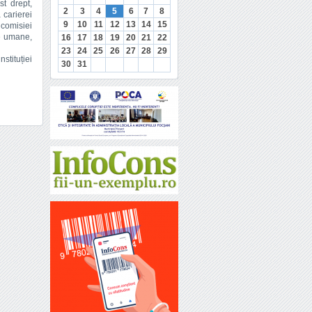
st drept,
2
3
4
5
6
7
8
 carierei
9
10
11
12
13
14
15
 comisiei
se umane,
16
17
18
19
20
21
22
23
24
25
26
27
28
29
nstituției
30
31