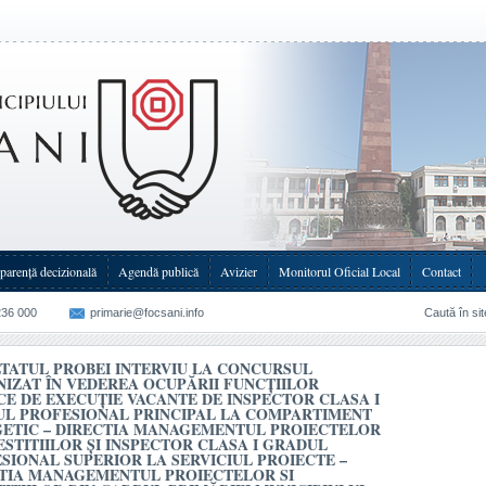
derea ocupării(...)
parenţă decizională
Agendă publică
Avizier
Monitorul Oficial Local
Contact
236 000
primarie@focsani.info
Caută în sit
TATUL PROBEI INTERVIU LA CONCURSUL
IZAT ÎN VEDEREA OCUPĂRII FUNCŢIILOR
CE DE EXECUŢIE VACANTE DE INSPECTOR CLASA I
L PROFESIONAL PRINCIPAL LA COMPARTIMENT
ETIC – DIRECTIA MANAGEMENTUL PROIECTELOR
VESTITIILOR ȘI INSPECTOR CLASA I GRADUL
SIONAL SUPERIOR LA SERVICIUL PROIECTE –
TIA MANAGEMENTUL PROIECTELOR SI