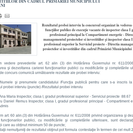
TITIILOR DIN CADRUL PRIMĂRIEI MUNICIPIULUI
NI
Rezultatul probei interviu la concursul organizat în vederea
funcţiilor publice de execuţie vacante de inspector clasa I 
profesional principal la Compartiment energetic - Direc
managementul proiectelor si investitiilor și inspector clasa 
profesional superior la Serviciul proiecte - Directia manag
proiectelor si investitiilor din cadrul Primăriei Municipiului
n vedere prevederile art. 62 alin (3) din Hotărârea Guvernului nr. 611/2008
rea şi dezvoltarea carierei funcţionarilor publici cu modificările şi completările ul
de concurs comunică următoarele rezultate ale probei interviu:
 /Numele şi prenumele candidatului /Funcţia publică pentru care s-a inscris l
ul probei interviu (puncte) /Rezultatul probei interviu
Ana Maria Inspector, clasa I, gradul profesional superior - Serviciul proiecte 88.6
u Daniel Remus Inspector, clasa I, gradul profesional principal - Compartiment 
Admis
m art. 60 alin.(3) din Hotărârea Guvernului nr. 611/2008 privind organizarea şi de
 funcţionarilor publici, cu modificările şi completările ulterioare, sunt declara
ii care au obținut minimum 50 de puncte;
aţii nemulţumiţi de rezultatul obţinut pot formula contestaţie în termen de cel mult 