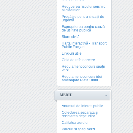
Telefoane utile
Reducerea riscului seismic
al clădirilor
Pregătire pentru situații de
urgență
Exproprierea pentru cauză
de utilitate publică
Stare civilă
Harta interactivă - Transport
Public Focșani
Link-uri utile
Ghid de reîntoarcere
Regulament concurs spații
verzi
Regulament concurs idei
amenajare Piața Unirii
MEDIU
Anunțuri de interes public
Colectarea separată și
reciclarea deșeurilor
Calitatea aerului
Parcuri și spații verzi