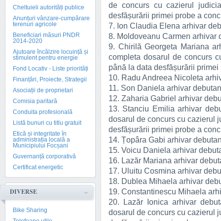
de concurs cu cazierul judicia
Cheltuieli autorități publice
desfășurării primei probe a conc
Anunțuri vânzare-cumpărare
terenuri agricole
7. Ion Claudia Elena arhivar de
Beneficiari măsuri PNDR
8. Moldoveanu Carmen arhivar 
2014-2020
9. Chirilă Georgeta Mariana a
Ajutoare încălzire locuință și
completa dosarul de concurs cu c
stimulent pentru energie
până la data desfășurării primei
Fond Locativ - Liste priorități
10. Radu Andreea Nicoleta arhi
Finanțări, Proiecte, Strategii
11. Son Daniela arhivar debuta
Asociații de proprietari
12. Zaharia Gabriel arhivar deb
Comisia paritară
13. Stanciu Emilia arhivar de
Conduita profesională
dosarul de concurs cu cazierul ju
Listă bunuri cu titlu gratuit
desfășurării primei probe a conc
Etică și integritate în
14. Țopâra Gabi arhivar debuta
administrația locală a
Municipiului Focșani
15. Voicu Daniela arhivar debut
Guvernanță corporativă
16. Lazăr Mariana arhivar debu
Certificat energetic
17. Uluitu Cosmina arhivar deb
18. Dublea Mihaela arhivar deb
19. Constantinescu Mihaela arh
DIVERSE
20. Lazăr Ionica arhivar debu
Bike Sharing
dosarul de concurs cu cazierul ju