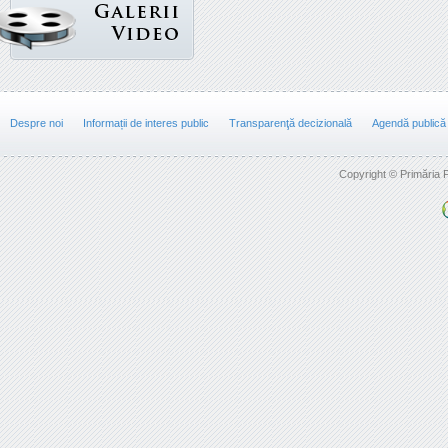
Despre noi
Informații de interes public
Transparenţă decizională
Agendă publică
Copyright © Primăria F