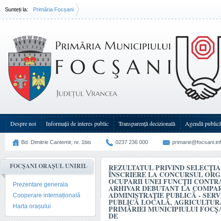
Sunteți la:
Primăria Focșani
Rezultatul privind selecţia dosarelor de înscriere la concursul organizat în(...)
Despre noi
Informații de interes public
Transparenţă decizională
Agendă public
Bd. Dimitrie Cantemir, nr. 1bis
0237 236 000
primarie@focsani.in
FOCȘANI ORAȘUL UNIRII
REZULTATUL PRIVIND SELECŢI
ÎNSCRIERE LA CONCURSUL ORG
OCUPARII UNEI FUNCŢII CONTR
Prezentare generala
ARHIVAR DEBUTANT LA COMPA
ADMINISTRAȚIE PUBLICĂ - SERV
Cooperare internațională
PUBLICĂ LOCALĂ, AGRICULTUR
Harta orașului
PRIMĂRIEI MUNICIPIULUI FOCȘA
DE