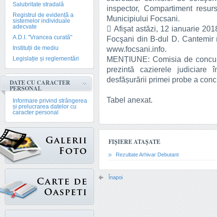
Salubritate stradală
inspector, Compartiment resur
Registrul de evidență a
Municipiului Focsani.
sistemelor individuale
adecvate
 Afişat astăzi, 12 ianuarie 201
A.D.I. "Vrancea curată"
Focşani din B-dul D. Cantemir n
Instituții de mediu
www.focsani.info.
MENȚIUNE: Comisia de concurs 
Legislație și reglementări
prezintă cazierele judiciare 
desfășurării primei probe a con
DATE CU CARACTER
PERSONAL
Tabel anexat.
Informare privind strângerea
și prelucrarea datelor cu
caracter personal
FIȘIERE ATAȘATE
Rezultate Arhivar Debutant
Înapoi