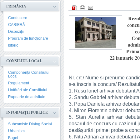
PRIMĂRIA
Rezul
Conducere
concur
CARIERĂ
co
Dispoziții
Com
Program de funcționare
admin
Istoric
Primăr
22 ianuarie 20
CONSILIUL LOCAL
Componența Consiliului
Local
Nr. crt./ Nume si prenume candid
Regulament
s-a înscris la concurs/ Rezultatul
Hotărâri ale Consiliului
1. Rusu Ionel arhivar debutant 
2. Sandu Gabriel arhivar debut
Rapoarte de activitate
3. Popa Daniela arhivar debuta
4. Miron Florentin arhivar debut
INFORMAȚII PUBLICE
5. Stan Aurelia arhivar debu
dosarul de concurs cu cazierul ju
Subcomisie Dialog Social
desfășurării primei probe a conc
Urbanism
6. Nițu Adrian arhivar debutant
Buget