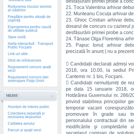
Telefoane utile
desfășurării primei probe a conc
Reducerea riscului seismic
21. Țoca Valentina arhivar debu
al clădirilor
22. Munteanu Cocuța arhivar de
Pregătire pentru situații de
23. Ghioc Cristian arhivar de
urgență
dosarul de concurs cu cazierul ju
Exproprierea pentru cauză
de utilitate publică
desfășurării primei probe a conc
Stare civilă
24. Tănase Olga Florentina arh
Harta interactivă - Transport
25. Papuc Ionuț arhivar debu
Public Focșani
precizată în anunț ( nu a prezent
Link-uri utile
Ghid de reîntoarcere
 Candidații declarați admiși vo
Regulament concurs spații
2018, ora 10.00, la sediul Pr
verzi
Cantemir nr. 1 bis, Focşani.
Regulament concurs idei
amenajare Piața Unirii
 Candidații nemulțumiți de rez
pe data 15 ianuarie 2018, or
Hotărârea Guvernului nr. 286/
MEDIU
privind stabilirea principiilor
Anunțuri de interes public
temporar vacant corespunzător 
Colectarea separată și
promovare în grade sau tre
reciclarea deșeurilor
personalului contractual din sec
Calitatea aerului
modificările şi completările 
Parcuri și spații verzi
secretarul comisiei de soluţion