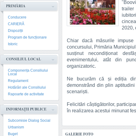
"Boov
PRIMĂRIA
traile
iubitor
Conducere
cince
CARIERĂ
2020, c
Dispoziții
Program de funcționare
Chiar dacă măsurile impuse 
Istoric
concursului, Primăria Municipiu
susținut necondiționat des
CONSILIUL LOCAL
evenimentului, atât din punc
organizatoric.
Componența Consiliului
Local
Ne bucurăm că și ediția din 
Regulament
demonstrând din plin aptitudini d
Hotărâri ale Consiliului
scenariști.
Rapoarte de activitate
Felicitări câștigătorilor, participa
INFORMAȚII PUBLICE
în realizarea acestui minunat fes
Subcomisie Dialog Social
Urbanism
GALERIE FOTO
Buget