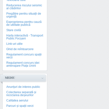
Telefoane utile
Reducerea riscului seismic
al clădirilor
Pregătire pentru situații de
urgență
Exproprierea pentru cauză
de utilitate publică
Stare civilă
Harta interactivă - Transport
Public Focșani
Link-uri utile
Ghid de reîntoarcere
Regulament concurs spații
verzi
Regulament concurs idei
amenajare Piața Unirii
MEDIU
Anunțuri de interes public
Colectarea separată și
reciclarea deșeurilor
Calitatea aerului
Parcuri și spații verzi