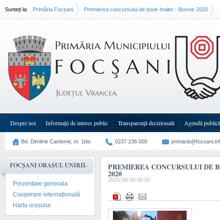
Sunteți la:
Primăria Focșani
Premierea concursului de book-trailer - Boovie 2020
Despre noi
Informații de interes public
Transparenţă decizională
Agendă public
Bd. Dimitrie Cantemir, nr. 1bis
0237 236 000
primarie@focsani.in
FOCȘANI ORAȘUL UNIRII
PREMIEREA CONCURSULUI DE B
2020
2020-08-30 00:00
Prezentare generala
Cooperare internațională
Harta orașului