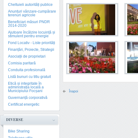
Cheltuieli autorități publice
Anunțuri vânzare-cumpărare
terenuri agricole
Beneficiari măsuri PNDR
2014-2020
Ajutoare încălzire locuință și
stimulent pentru energie
Fond Locativ - Liste priorități
Finanțări, Proiecte, Strategii
Asociații de proprietari
Comisia paritară
Conduita profesională
Listă bunuri cu titlu gratuit
Etică și integritate în
administrația locală a
Municipiului Focșani
Înapoi
Guvernanță corporativă
Certificat energetic
DIVERSE
Bike Sharing