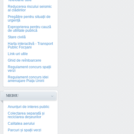
Telefoane utile
Reducerea riscului seismic
al clădirilor
Pregătire pentru situații de
urgență
Exproprierea pentru cauză
de utilitate publică
Stare civilă
Harta interactivă - Transport
Public Focșani
Link-uri utile
Ghid de reîntoarcere
Regulament concurs spații
verzi
Regulament concurs idei
amenajare Piața Unirii
MEDIU
Anunțuri de interes public
Colectarea separată și
reciclarea deșeurilor
Calitatea aerului
Parcuri și spații verzi