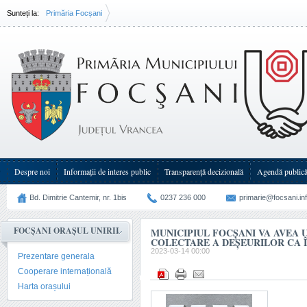
Sunteți la:
Primăria Focșani
Municipiul Focșani va avea un sistem de colectare a deșeurilor ca în Occident
Despre noi
Informații de interes public
Transparenţă decizională
Agendă public
Bd. Dimitrie Cantemir, nr. 1bis
0237 236 000
primarie@focsani.in
FOCȘANI ORAȘUL UNIRII
MUNICIPIUL FOCȘANI VA AVEA 
COLECTARE A DEȘEURILOR CA 
2023-03-14 00:00
Prezentare generala
Cooperare internațională
Harta orașului