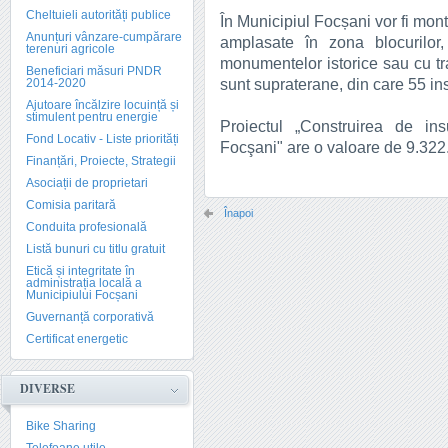
Cheltuieli autorități publice
În Municipiul Focșani vor fi mon
Anunțuri vânzare-cumpărare
amplasate în zona blocurilor,
terenuri agricole
monumentelor istorice sau cu tra
Beneficiari măsuri PNDR
sunt supraterane, din care 55 insu
2014-2020
Ajutoare încălzire locuință și
stimulent pentru energie
Proiectul „Construirea de ins
Fond Locativ - Liste priorități
Focşani" are o valoare de 9.322.
Finanțări, Proiecte, Strategii
Asociații de proprietari
Comisia paritară
Înapoi
Conduita profesională
Listă bunuri cu titlu gratuit
Etică și integritate în
administrația locală a
Municipiului Focșani
Guvernanță corporativă
Certificat energetic
DIVERSE
Bike Sharing