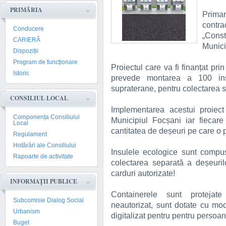
PRIMĂRIA
Prima
contr
Conducere
„Const
CARIERĂ
Munici
Dispoziții
Program de funcționare
Proiectul care va fi finanțat pr
Istoric
prevede montarea a 100 insu
supraterane, pentru colectarea s
CONSILIUL LOCAL
Implementarea acestui proiec
Componența Consiliului
Municipiul Focșani iar fiecare
Local
cantitatea de deșeuri pe care o 
Regulament
Hotărâri ale Consiliului
Insulele ecologice sunt compu
Rapoarte de activitate
colectarea separată a deșeuri
carduri autorizate!
INFORMAȚII PUBLICE
Containerele sunt protejate
Subcomisie Dialog Social
neautorizat, sunt dotate cu mo
Urbanism
digitalizat pentru pentru persoa
Buget