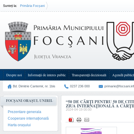
Sunteți la:
Primăria Focșani
“50 de cărți pentru 50 de cititori” - Tombolă de Ziua Internațională a(...)
Despre noi
Informații de interes public
Transparenţă decizională
Agendă public
Bd. Dimitrie Cantemir, nr. 1bis
0237 236 000
primarie@focsani.in
FOCȘANI ORAȘUL UNIRII
“50 DE CĂRȚI PENTRU 50 DE CIT
ZIUA INTERNAȚIONALĂ A CĂRȚ
2024-04-19 00:00
Prezentare generala
Cooperare internațională
Harta orașului