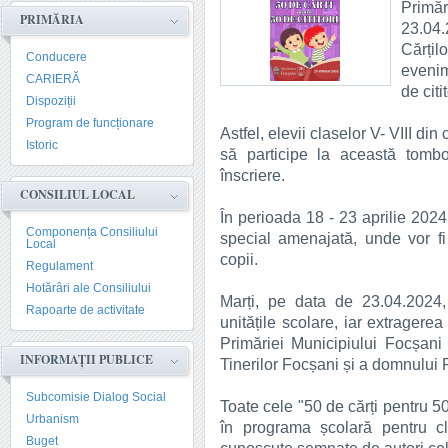
Primă
PRIMĂRIA
23.04
Cărțil
Conducere
evenim
CARIERĂ
de citit
Dispoziții
Program de funcționare
Astfel, elevii claselor V- VIII din
Istoric
să participe la această tombo
înscriere.
CONSILIUL LOCAL
În perioada 18 - 23 aprilie 2024
Componența Consiliului
special amenajată, unde vor fi
Local
copii.
Regulament
Hotărâri ale Consiliului
Marți, pe data de 23.04.2024,
Rapoarte de activitate
unitățile scolare, iar extragere
Primăriei Municipiului Focșani
INFORMAȚII PUBLICE
Tinerilor Focșani și a domnului P
Subcomisie Dialog Social
Toate cele "50 de cărți pentru 50 
Urbanism
în programa școlară pentru c
Buget