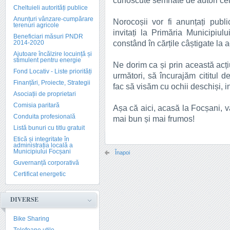
cunoscute semnate de autori cele
Cheltuieli autorități publice
Anunțuri vânzare-cumpărare
Norocoșii vor fi anunțați publ
terenuri agricole
invitați la Primăria Municipiul
Beneficiari măsuri PNDR
constând în cărțile câștigate la
2014-2020
Ajutoare încălzire locuință și
stimulent pentru energie
Ne dorim ca și prin această acți
Fond Locativ - Liste priorități
următori, să încurajăm cititul d
Finanțări, Proiecte, Strategii
fac să visăm cu ochii deschiși, i
Asociații de proprietari
Comisia paritară
Așa că aici, acasă la Focșani, vă 
Conduita profesională
mai bun și mai frumos!
Listă bunuri cu titlu gratuit
Etică și integritate în
administrația locală a
Municipiului Focșani
Înapoi
Guvernanță corporativă
Certificat energetic
DIVERSE
Bike Sharing