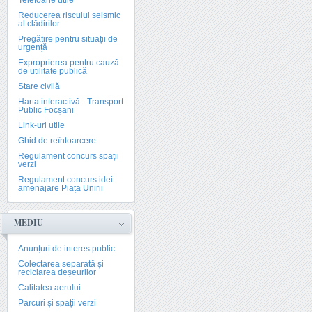
Telefoane utile
Reducerea riscului seismic
al clădirilor
Pregătire pentru situații de
urgență
Exproprierea pentru cauză
de utilitate publică
Stare civilă
Harta interactivă - Transport
Public Focșani
Link-uri utile
Ghid de reîntoarcere
Regulament concurs spații
verzi
Regulament concurs idei
amenajare Piața Unirii
MEDIU
Anunțuri de interes public
Colectarea separată și
reciclarea deșeurilor
Calitatea aerului
Parcuri și spații verzi