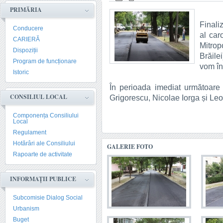
PRIMĂRIA
Finali
Conducere
al car
CARIERĂ
Mitrop
Dispoziții
Brăile
Program de funcționare
vom în
Istoric
În perioada imediat următoare
CONSILIUL LOCAL
Grigorescu, Nicolae Iorga și Le
Componența Consiliului
Local
Regulament
Hotărâri ale Consiliului
GALERIE FOTO
Rapoarte de activitate
INFORMAȚII PUBLICE
Subcomisie Dialog Social
Urbanism
Buget