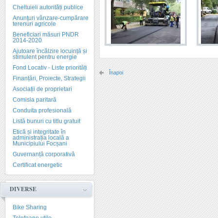
Cheltuieli autorități publice
Anunțuri vânzare-cumpărare
terenuri agricole
Beneficiari măsuri PNDR
2014-2020
Ajutoare încălzire locuință și
stimulent pentru energie
Fond Locativ - Liste priorități
Înapoi
Finanțări, Proiecte, Strategii
Asociații de proprietari
Comisia paritară
Conduita profesională
Listă bunuri cu titlu gratuit
Etică și integritate în
administrația locală a
Municipiului Focșani
Guvernanță corporativă
Certificat energetic
DIVERSE
Bike Sharing