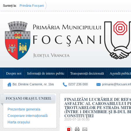
Sunteți la:
Primăria Focșani
Finalizăm lucrările de refacere a covorului asfaltic al carosabilului precum(...)
Despre noi
Informații de interes public
Transparenţă decizională
Agendă public
Bd. Dimitrie Cantemir, nr. 1bis
0237 236 000
primarie@focsani.in
FOCȘANI ORAȘUL UNIRII
FINALIZĂM LUCRĂRILE DE REF
ASFALTIC AL CAROSABILULUI P
TROTUARELOR PE STRADA MIT
Prezentare generala
(ÎNTRE 1 DECEMBRIE ȘI B-DUL B
CONSTITUȚIEI
Cooperare internațională
2020-07-16 00:00
Harta orașului