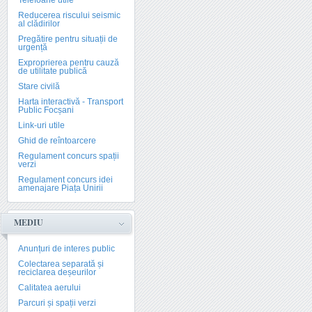
Telefoane utile
Reducerea riscului seismic
al clădirilor
Pregătire pentru situații de
urgență
Exproprierea pentru cauză
de utilitate publică
Stare civilă
Harta interactivă - Transport
Public Focșani
Link-uri utile
Ghid de reîntoarcere
Regulament concurs spații
verzi
Regulament concurs idei
amenajare Piața Unirii
MEDIU
Anunțuri de interes public
Colectarea separată și
reciclarea deșeurilor
Calitatea aerului
Parcuri și spații verzi