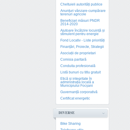
Cheltuieli autorități publice
Anunțuri vânzare-cumpărare
terenuri agricole
Beneficiari măsuri PNDR
2014-2020
Ajutoare încălzire locuință și
stimulent pentru energie
Fond Locativ - Liste priorități
Finanțări, Proiecte, Strategii
Asociații de proprietari
Comisia paritară
Conduita profesională
Listă bunuri cu titlu gratuit
Etică și integritate în
administrația locală a
Municipiului Focșani
Guvernanță corporativă
Certificat energetic
DIVERSE
Bike Sharing