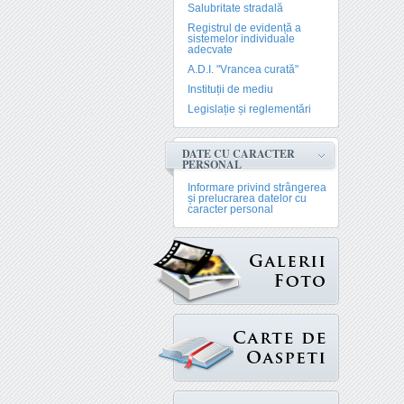
Salubritate stradală
Registrul de evidență a
sistemelor individuale
adecvate
A.D.I. "Vrancea curată"
Instituții de mediu
Legislație și reglementări
DATE CU CARACTER
PERSONAL
Informare privind strângerea
și prelucrarea datelor cu
caracter personal