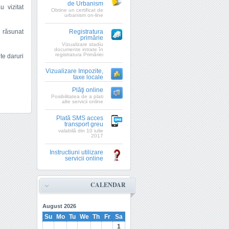
de Urbanism
 vizitat
Obtine un certificat de
urbanism on-line
u răsunat
Registratura
primărie
Vizualizare stadiu
documente intrate în
registratura Primăriei
lte daruri
Vizualizare Impozite,
taxe locale
Plăţi online
Posibilitatea de a plati
alte servicii online
Plată SMS acces
transport greu
valabilă din 10 iulie
2017
Instructiuni utilizare
servicii online
CALENDAR
August
2026
Su
Mo
Tu
We
Th
Fr
Sa
1