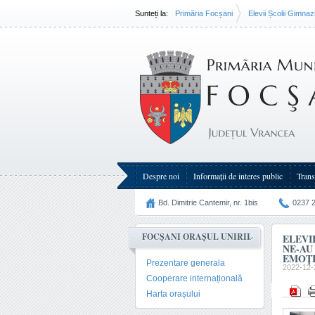
Sunteți la:
Primăria Focșani
Elevii Școlii Gimnaz
Despre noi
Informații de interes public
Trans
Bd. Dimitrie Cantemir, nr. 1bis
0237 
FOCȘANI ORAȘUL UNIRII
ELEVI
NE-AU
EMOȚI
Prezentare generala
2022-12-
Cooperare internațională
Harta orașului