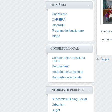
PRIMĂRIA
Conducere
CARIERĂ
Dispoziții
Program de funcționare
specific
Istoric
Le mulțu
CONSILIUL LOCAL
Componența Consiliului
Înapoi
Local
Regulament
Hotărâri ale Consiliului
Rapoarte de activitate
INFORMAȚII PUBLICE
Subcomisie Dialog Social
Urbanism
Buget