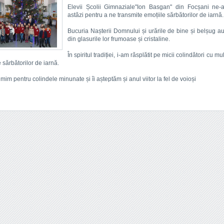
Elevii Școlii Gimnaziale"Ion Basgan" din Focșani ne-au
astăzi pentru a ne transmite emoțiile sărbătorilor de iarnă.
Bucuria Nașterii Domnului și urările de bine și belșug a
din glasurile lor frumoase și cristaline.
În spiritul tradiției, i-am răsplătit pe micii colindători cu mu
e sărbătorilor de iarnă.
mim pentru colindele minunate și îi așteptăm și anul viitor la fel de voioși