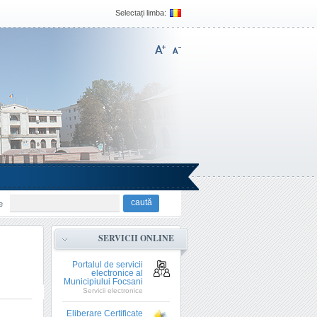
Selectați limba:
e
SERVICII ONLINE
Portalul de servicii
electronice al
Municipiului Focsani
Servicii electronice
Eliberare Certificate