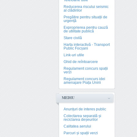
Telefoane utile
Reducerea riscului seismic
al clădirilor
Pregătire pentru situații de
urgență
Exproprierea pentru cauză
de utilitate publică
Stare civilă
Harta interactivă - Transport
Public Focșani
Link-uri utile
Ghid de reîntoarcere
Regulament concurs spații
verzi
Regulament concurs idei
amenajare Piața Unirii
MEDIU
Anunțuri de interes public
Colectarea separată și
reciclarea deșeurilor
Calitatea aerului
Parcuri și spații verzi