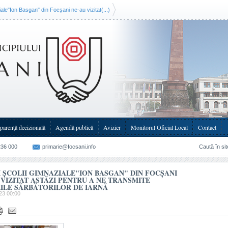
iale"Ion Basgan" din Focșani ne-au vizitat(...)
parenţă decizională
Agendă publică
Avizier
Monitorul Oficial Local
Contact
236 000
primarie@focsani.info
Caută în sit
I ȘCOLII GIMNAZIALE"ION BASGAN" DIN FOCȘANI
 VIZITAT ASTĂZI PENTRU A NE TRANSMITE
ILE SĂRBĂTORILOR DE IARNĂ
23 00:00