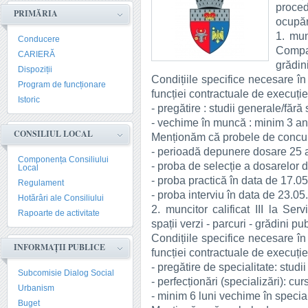
proce
PRIMĂRIA
ocupăr
1. mun
Conducere
Compar
CARIERĂ
grădini
Dispoziții
Condițiile specifice necesare în
Program de funcționare
funcției contractuale de execuție
Istoric
- pregătire : studii generale/fără 
- vechime în muncă : minim 3 an
CONSILIUL LOCAL
Menționăm că probele de concur
- perioadă depunere dosare 25 a
Componența Consiliului
- proba de selecție a dosarelor 
Local
- proba practică în data de 17.05
Regulament
- proba interviu în data de 23.05
Hotărâri ale Consiliului
2. muncitor calificat III la Ser
Rapoarte de activitate
spații verzi - parcuri - grădini pu
Condițiile specifice necesare în
INFORMAȚII PUBLICE
funcției contractuale de execuție
- pregătire de specialitate: studi
Subcomisie Dialog Social
- perfecționări (specializări): curs
Urbanism
- minim 6 luni vechime în special
Buget