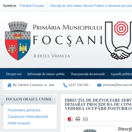
Sunteți la:
Primăria Focșani
Direcţia de Dezvoltare Servicii Publice a demarat procedu
Despre noi
Informații de interes public
Transparenţă decizională
Agendă public
Bd. Dimitrie Cantemir, nr. 1bis
0237 236 000
primarie@focsani.in
FOCȘANI ORAȘUL UNIRII
DIRECŢIA DE DEZVOLTARE SERVI
DEMARAT PROCEDURA DE CONC
VEDEREA OCUPĂRII POSTURILO
Prezentare generala
Cooperare internațională
Harta orașului
Direcţ