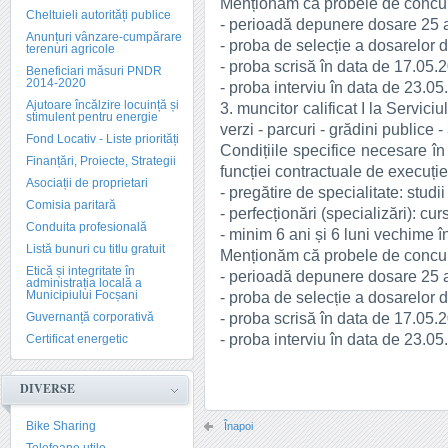
Menționăm că probele de concur
Cheltuieli autorități publice
- perioadă depunere dosare 25 a
Anunțuri vânzare-cumpărare
- proba de selecție a dosarelor 
terenuri agricole
- proba scrisă în data de 17.05.2
Beneficiari măsuri PNDR
2014-2020
- proba interviu în data de 23.05
Ajutoare încălzire locuință și
3. muncitor calificat I la Serviciu
stimulent pentru energie
verzi - parcuri - grădini publice -
Fond Locativ - Liste priorități
Condițiile specifice necesare în
Finanțări, Proiecte, Strategii
funcției contractuale de execuție
Asociații de proprietari
- pregătire de specialitate: studi
Comisia paritară
- perfecționări (specializări): curs
Conduita profesională
- minim 6 ani și 6 luni vechime î
Listă bunuri cu titlu gratuit
Menționăm că probele de concur
Etică și integritate în
- perioadă depunere dosare 25 a
administrația locală a
Municipiului Focșani
- proba de selecție a dosarelor 
- proba scrisă în data de 17.05.2
Guvernanță corporativă
- proba interviu în data de 23.05
Certificat energetic
DIVERSE
Bike Sharing
Înapoi