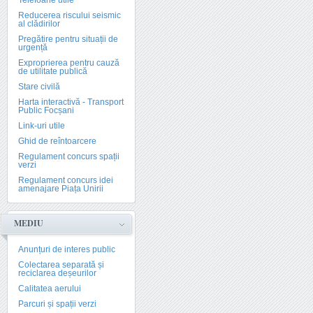
Telefoane utile
Reducerea riscului seismic
al clădirilor
Pregătire pentru situații de
urgență
Exproprierea pentru cauză
de utilitate publică
Stare civilă
Harta interactivă - Transport
Public Focșani
Link-uri utile
Ghid de reîntoarcere
Regulament concurs spații
verzi
Regulament concurs idei
amenajare Piața Unirii
MEDIU
Anunțuri de interes public
Colectarea separată și
reciclarea deșeurilor
Calitatea aerului
Parcuri și spații verzi