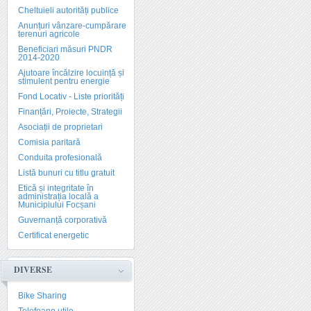
Cheltuieli autorități publice
Anunțuri vânzare-cumpărare
terenuri agricole
Beneficiari măsuri PNDR
2014-2020
Ajutoare încălzire locuință și
stimulent pentru energie
Fond Locativ - Liste priorități
Finanțări, Proiecte, Strategii
Asociații de proprietari
Comisia paritară
Conduita profesională
Listă bunuri cu titlu gratuit
Etică și integritate în
administrația locală a
Municipiului Focșani
Guvernanță corporativă
Certificat energetic
DIVERSE
Bike Sharing