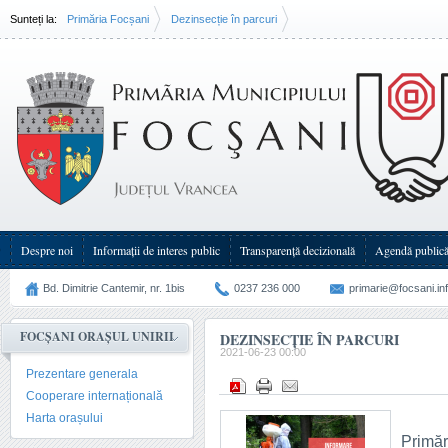
Sunteți la:
Primăria Focșani
Dezinsecție în parcuri
Despre noi
Informații de interes public
Transparenţă decizională
Agendă public
Bd. Dimitrie Cantemir, nr. 1bis
0237 236 000
primarie@focsani.in
FOCȘANI ORAȘUL UNIRII
DEZINSECȚIE ÎN PARCURI
2021-06-23 00:00
Prezentare generala
Cooperare internațională
Harta orașului
Primăr