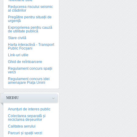
Telefoane utile
Reducerea riscului seismic
al clădirilor
Pregătire pentru situații de
urgență
Exproprierea pentru cauză
de utilitate publică
Stare civilă
Harta interactivă - Transport
Public Focșani
Link-uri utile
Ghid de reîntoarcere
Regulament concurs spații
verzi
Regulament concurs idei
amenajare Piața Unirii
MEDIU
Anunțuri de interes public
Colectarea separată și
reciclarea deșeurilor
Calitatea aerului
Parcuri și spații verzi