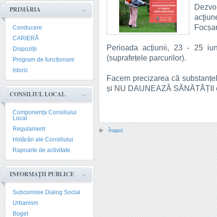
Dezvol
PRIMĂRIA
acţiu
Focșan
Conducere
CARIERĂ
Perioada acțiunii, 23 - 25 iu
Dispoziții
(suprafețele parcurilor).
Program de funcționare
Istoric
Facem precizarea că substanțele f
și NU DAUNEAZĂ SĂNĂTĂȚII oam
CONSILIUL LOCAL
Componența Consiliului
Local
Regulament
Înapoi
Hotărâri ale Consiliului
Rapoarte de activitate
INFORMAȚII PUBLICE
Subcomisie Dialog Social
Urbanism
Buget