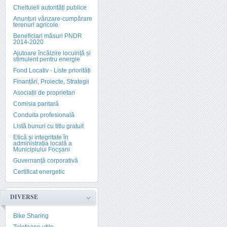
Cheltuieli autorități publice
Anunțuri vânzare-cumpărare
terenuri agricole
Beneficiari măsuri PNDR
2014-2020
Ajutoare încălzire locuință și
stimulent pentru energie
Fond Locativ - Liste priorități
Finanțări, Proiecte, Strategii
Asociații de proprietari
Comisia paritară
Conduita profesională
Listă bunuri cu titlu gratuit
Etică și integritate în
administrația locală a
Municipiului Focșani
Guvernanță corporativă
Certificat energetic
DIVERSE
Bike Sharing