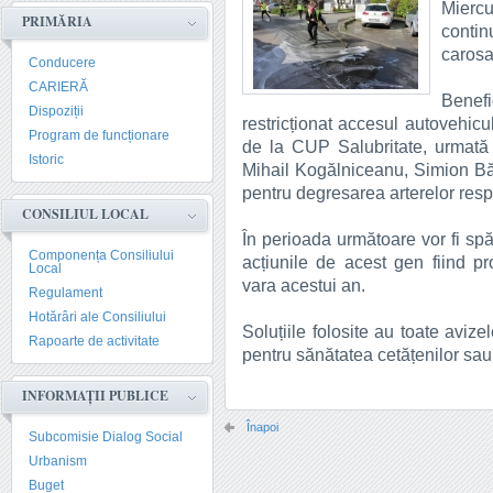
Miercu
PRIMĂRIA
contin
carosab
Conducere
CARIERĂ
Benefi
Dispoziții
restricționat accesul autovehicu
Program de funcționare
de la CUP Salubritate, urmată de
Istoric
Mihail Kogălniceanu, Simion Băr
pentru degresarea arterelor resp
CONSILIUL LOCAL
În perioada următoare vor fi sp
Componența Consiliului
acțiunile de acest gen fiind p
Local
vara acestui an.
Regulament
Hotărâri ale Consiliului
Soluțiile folosite au toate aviz
Rapoarte de activitate
pentru sănătatea cetățenilor sa
INFORMAȚII PUBLICE
Înapoi
Subcomisie Dialog Social
Urbanism
Buget