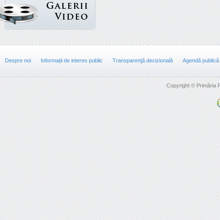
Despre noi
Informații de interes public
Transparenţă decizională
Agendă publică
Copyright © Primăria F