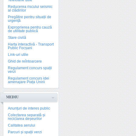
Telefoane utile
Reducerea riscului seismic
al clădirilor
Pregătire pentru situații de
urgență
Exproprierea pentru cauză
de utilitate publică
Stare civilă
Harta interactivă - Transport
Public Focșani
Link-uri utile
Ghid de reîntoarcere
Regulament concurs spații
verzi
Regulament concurs idei
amenajare Piața Unirii
MEDIU
Anunțuri de interes public
Colectarea separată și
reciclarea deșeurilor
Calitatea aerului
Parcuri și spații verzi