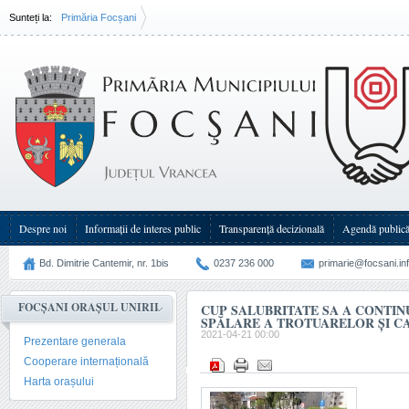
Sunteți la:
Primăria Focșani
CUP Salubritate SA a continuat acțiunea de spălare a trotuarelor și(...)
Despre noi
Informații de interes public
Transparenţă decizională
Agendă public
Bd. Dimitrie Cantemir, nr. 1bis
0237 236 000
primarie@focsani.in
FOCȘANI ORAȘUL UNIRII
CUP SALUBRITATE SA A CONTIN
SPĂLARE A TROTUARELOR ȘI C
2021-04-21 00:00
Prezentare generala
Cooperare internațională
Harta orașului