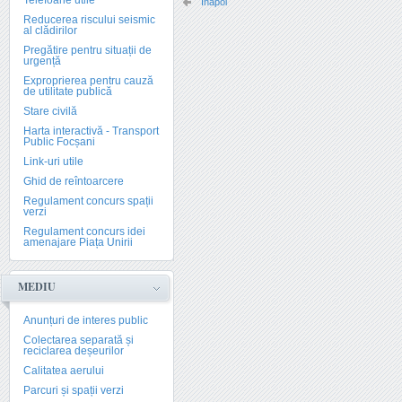
Telefoane utile
Înapoi
Reducerea riscului seismic
al clădirilor
Pregătire pentru situații de
urgență
Exproprierea pentru cauză
de utilitate publică
Stare civilă
Harta interactivă - Transport
Public Focșani
Link-uri utile
Ghid de reîntoarcere
Regulament concurs spații
verzi
Regulament concurs idei
amenajare Piața Unirii
MEDIU
Anunțuri de interes public
Colectarea separată și
reciclarea deșeurilor
Calitatea aerului
Parcuri și spații verzi