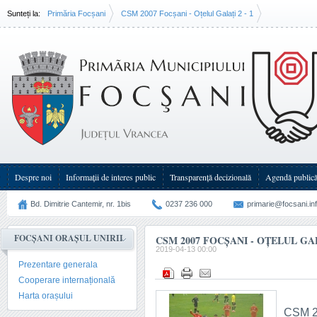
Sunteți la:
Primăria Focșani
CSM 2007 Focșani - Oțelul Galați 2 - 1
Despre noi
Informații de interes public
Transparenţă decizională
Agendă public
Bd. Dimitrie Cantemir, nr. 1bis
0237 236 000
primarie@focsani.in
FOCȘANI ORAȘUL UNIRII
CSM 2007 FOCȘANI - OȚELUL GALA
2019-04-13 00:00
Prezentare generala
Cooperare internațională
Harta orașului
CSM 20