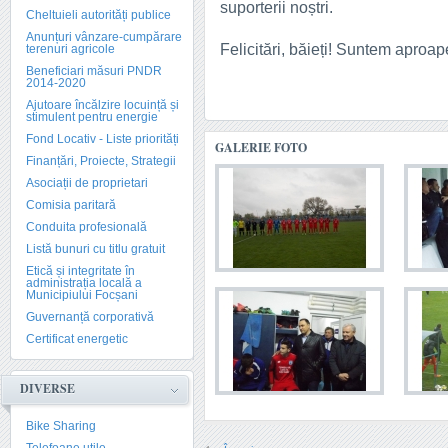
suporterii noștri.
Cheltuieli autorități publice
Anunțuri vânzare-cumpărare
Felicitări, băieți! Suntem aproape
terenuri agricole
Beneficiari măsuri PNDR
2014-2020
Ajutoare încălzire locuință și
stimulent pentru energie
Fond Locativ - Liste priorități
GALERIE FOTO
Finanțări, Proiecte, Strategii
Asociații de proprietari
Comisia paritară
Conduita profesională
Listă bunuri cu titlu gratuit
Etică și integritate în
administrația locală a
Municipiului Focșani
Guvernanță corporativă
Certificat energetic
DIVERSE
Bike Sharing