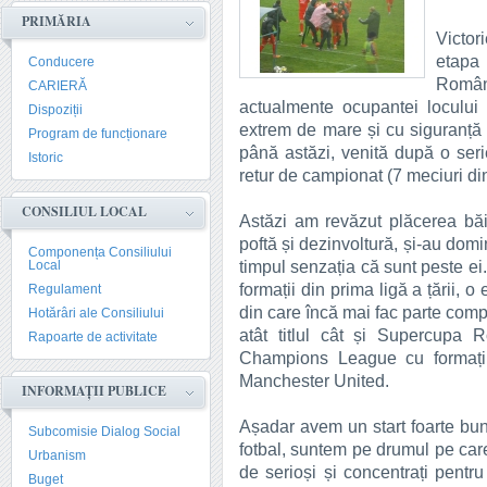
PRIMĂRIA
Victori
etapa
Conducere
Român
CARIERĂ
actualmente ocupantei locului 
Dispoziții
extrem de mare și cu siguranță 
Program de funcționare
până astăzi, venită după o seri
Istoric
retur de campionat (7 meciuri din
CONSILIUL LOCAL
Astăzi am revăzut plăcerea băie
poftă și dezinvoltură, și-au domin
Componența Consiliului
timpul senzația că sunt peste ei. 
Local
formații din prima ligă a țării, o
Regulament
din care încă mai fac parte comp
Hotărâri ale Consiliului
atât titlul cât și Supercupa 
Rapoarte de activitate
Champions League cu formați
Manchester United.
INFORMAȚII PUBLICE
Așadar avem un start foarte bun 
Subcomisie Dialog Social
fotbal, suntem pe drumul pe care
Urbanism
de serioși și concentrați pentr
Buget