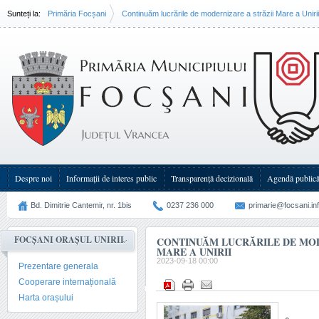
Sunteți la:
Primăria Focșani
Continuăm lucrările de modernizare a străzii Mare a Unirii
Despre noi
Informații de interes public
Transparenţă decizională
Agendă public
Bd. Dimitrie Cantemir, nr. 1bis
0237 236 000
primarie@focsani.in
FOCȘANI ORAȘUL UNIRII
CONTINUĂM LUCRĂRILE DE MOD
MARE A UNIRII
2023-09-18 00:00
Prezentare generala
Cooperare internațională
Harta orașului