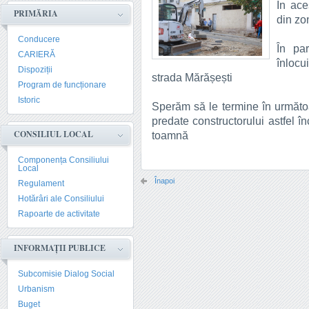
În ace
PRIMĂRIA
din zo
Conducere
În pa
CARIERĂ
înlocu
Dispoziții
strada Mărășești
Program de funcționare
Istoric
Sperăm să le termine în următo
predate constructorului astfel în
CONSILIUL LOCAL
toamnă
Componența Consiliului
Local
Înapoi
Regulament
Hotărâri ale Consiliului
Rapoarte de activitate
INFORMAȚII PUBLICE
Subcomisie Dialog Social
Urbanism
Buget