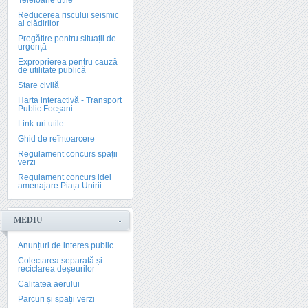
Telefoane utile
Reducerea riscului seismic
al clădirilor
Pregătire pentru situații de
urgență
Exproprierea pentru cauză
de utilitate publică
Stare civilă
Harta interactivă - Transport
Public Focșani
Link-uri utile
Ghid de reîntoarcere
Regulament concurs spații
verzi
Regulament concurs idei
amenajare Piața Unirii
MEDIU
Anunțuri de interes public
Colectarea separată și
reciclarea deșeurilor
Calitatea aerului
Parcuri și spații verzi