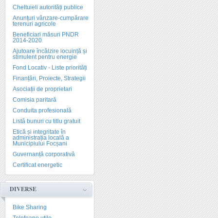
Cheltuieli autorități publice
Anunțuri vânzare-cumpărare
terenuri agricole
Beneficiari măsuri PNDR
2014-2020
Ajutoare încălzire locuință și
stimulent pentru energie
Fond Locativ - Liste priorități
Finanțări, Proiecte, Strategii
Asociații de proprietari
Comisia paritară
Conduita profesională
Listă bunuri cu titlu gratuit
Etică și integritate în
administrația locală a
Municipiului Focșani
Guvernanță corporativă
Certificat energetic
DIVERSE
Bike Sharing