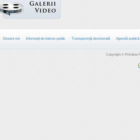
Despre noi
Informații de interes public
Transparenţă decizională
Agendă publică
Copyright © Primăria F