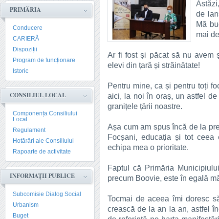
Astăzi
PRIMĂRIA
de lan
Mă buc
Conducere
mai de
CARIERĂ
Dispoziții
Ar fi fost și păcat să nu avem 
Program de funcționare
elevi din țară și străinătate!
Istoric
Pentru mine, ca și pentru toți 
CONSILIUL LOCAL
aici, la noi în oraș, un astfel d
granițele țării noastre.
Componența Consiliului
Local
Așa cum am spus încă de la pre
Regulament
Focșani, educația și tot ceea 
Hotărâri ale Consiliului
echipa mea o prioritate.
Rapoarte de activitate
Faptul că Primăria Municipiului
INFORMAȚII PUBLICE
precum Boovie, este în egală mă
Subcomisie Dialog Social
Tocmai de aceea îmi doresc să
Urbanism
crească de la an la an, astfel î
Buget