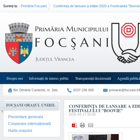
Sunteți la:
Primăria Focșani
Conferința de lansare a ediției 2020 a Festivalului ”Boovie
Despre noi
Informații de interes public
Transparenţă decizională
Agendă public
Bd. Dimitrie Cantemir, nr. 1bis
0237 236 000
primarie@focsani.in
FOCȘANI ORAȘUL UNIRII
CONFERINȚA DE LANSARE A EDIȚ
FESTIVALULUI ”BOOVIE”
2020-08-27 00:00
Prezentare generala
Cooperare internațională
Harta orașului