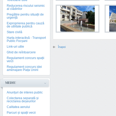
Telefoane utile
Reducerea riscului seismic
al clădirilor
Pregătire pentru situații de
urgență
Exproprierea pentru cauză
de utilitate publică
Stare civilă
Harta interactivă - Transport
Public Focșani
Link-uri utile
Înapoi
Ghid de reîntoarcere
Regulament concurs spații
verzi
Regulament concurs idei
amenajare Piața Unirii
MEDIU
Anunțuri de interes public
Colectarea separată și
reciclarea deșeurilor
Calitatea aerului
Parcuri și spații verzi