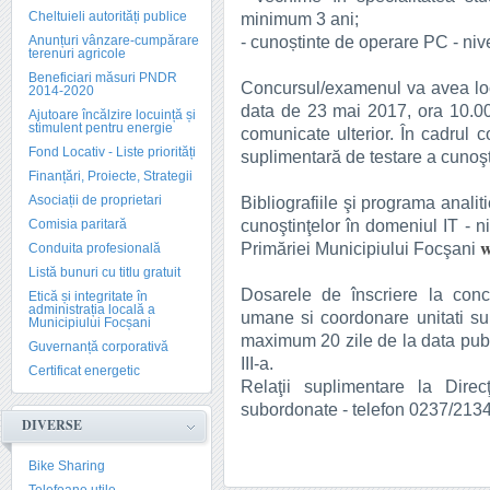
Cheltuieli autorități publice
minimum 3 ani;
- cunoștinte de operare PC - niv
Anunțuri vânzare-cumpărare
terenuri agricole
Beneficiari măsuri PNDR
Concursul/examenul va avea loc 
2014-2020
data de 23 mai 2017, ora 10.00 -
Ajutoare încălzire locuință și
stimulent pentru energie
comunicate ulterior. În cadrul
Fond Locativ - Liste priorități
suplimentară de testare a cunoşt
Finanțări, Proiecte, Strategii
Asociații de proprietari
Bibliografiile şi programa anali
cunoştinţelor în domeniul IT - n
Comisia paritară
w
Primăriei Municipiului Focşani
Conduita profesională
Listă bunuri cu titlu gratuit
Dosarele de înscriere la con
Etică și integritate în
administrația locală a
umane si coordonare unitati su
Municipiului Focșani
maximum 20 zile de la data publi
Guvernanță corporativă
III-a.
Certificat energetic
Relaţii suplimentare la Dire
subordonate - telefon 0237/213
DIVERSE
Bike Sharing