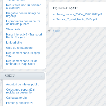
Telefoane utile
Reducerea riscului seismic
FIȘIERE ATAȘATE
al clădirilor
Pregătire pentru situații de
Anunt_concurs_26464._23.05.2017.pdf
urgență
Testare_IT_nivel_Mediu_26464.pdf
Exproprierea pentru cauză
de utilitate publică
Stare civilă
Înapoi
Harta interactivă - Transport
Public Focșani
Link-uri utile
Ghid de reîntoarcere
Regulament concurs spații
verzi
Regulament concurs idei
amenajare Piața Unirii
MEDIU
Anunțuri de interes public
Colectarea separată și
reciclarea deșeurilor
Calitatea aerului
Parcuri și spații verzi