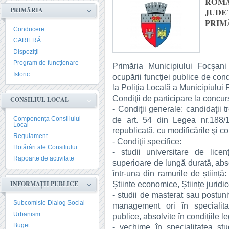
ROMÂ
PRIMĂRIA
JUDE
PRIM
Conducere
CARIERĂ
Dispoziții
Program de funcționare
Primăria Municipiului Focşan
Istoric
ocupării funcției publice de con
la Poliția Locală a Municipiului 
Condiţii de participare la conc
CONSILIUL LOCAL
- Condiţii generale: candidaţii 
Componența Consiliului
de art. 54 din Legea nr.188/19
Local
republicată, cu modificările şi co
Regulament
- Condiţii specifice:
Hotărâri ale Consiliului
- studii universitare de lice
Rapoarte de activitate
superioare de lungă durată, abs
într-una din ramurile de știință: 
INFORMAȚII PUBLICE
Știinte economice, Științe juridic
- studii de masterat sau postuni
Subcomisie Dialog Social
management ori în specialitat
Urbanism
publice, absolvite în condițiile leg
Buget
- vechime în specialitatea stud