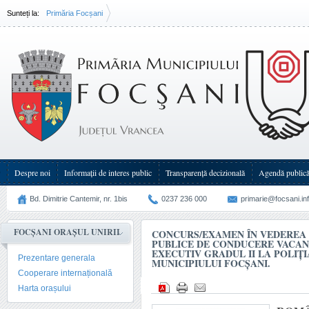
Sunteți la:
Primăria Focșani
Concurs/examen în vederea ocupării funcției publice de conducere vacante de(...)
Despre noi
Informații de interes public
Transparenţă decizională
Agendă public
Bd. Dimitrie Cantemir, nr. 1bis
0237 236 000
primarie@focsani.in
FOCȘANI ORAȘUL UNIRII
CONCURS/EXAMEN ÎN VEDEREA 
PUBLICE DE CONDUCERE VACAN
EXECUTIV GRADUL II LA POLIȚ
Prezentare generala
MUNICIPIULUI FOCŞANI.
Cooperare internațională
Harta orașului