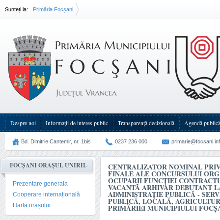
Sunteți la:
Primăria Focșani
Centralizator nominal privind rezultatele finale ale concursului organizat în(...)
Despre noi
Informații de interes public
Transparenţă decizională
Agendă public
Bd. Dimitrie Cantemir, nr. 1bis
0237 236 000
primarie@focsani.in
FOCȘANI ORAȘUL UNIRII
CENTRALIZATOR NOMINAL PRIV
FINALE ALE CONCURSULUI ORG
OCUPARII FUNCŢIEI CONTRACT
Prezentare generala
VACANTĂ ARHIVAR DEBUTANT 
ADMINISTRAȚIE PUBLICĂ - SERV
Cooperare internațională
PUBLICĂ, LOCALĂ, AGRICULTU
Harta orașului
PRIMĂRIEI MUNICIPIULUI FOCŞ