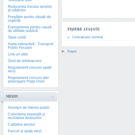
Telefoane utile
Reducerea riscului seismic
al clădirilor
Pregătire pentru situații de
urgență
Exproprierea pentru cauză
FIȘIERE ATAȘATE
de utilitate publică
Stare civilă
Centralizator nominal
Harta interactivă - Transport
Public Focșani
Înapoi
Link-uri utile
Ghid de reîntoarcere
Regulament concurs spații
verzi
Regulament concurs idei
amenajare Piața Unirii
MEDIU
Anunțuri de interes public
Colectarea separată și
reciclarea deșeurilor
Calitatea aerului
Parcuri și spații verzi