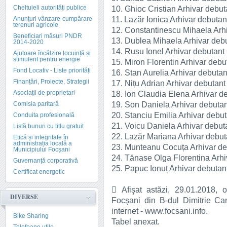
Cheltuieli autorități publice
10. Ghioc Cristian Arhivar deb
11. Lazăr Ionica Arhivar debut
Anunțuri vânzare-cumpărare
terenuri agricole
12. Constantinescu Mihaela Arh
Beneficiari măsuri PNDR
13. Dublea Mihaela Arhivar deb
2014-2020
14. Rusu Ionel Arhivar debutant
Ajutoare încălzire locuință și
stimulent pentru energie
15. Miron Florentin Arhivar debu
Fond Locativ - Liste priorități
16. Stan Aurelia Arhivar debuta
Finanțări, Proiecte, Strategii
17. Nițu Adrian Arhivar debutan
Asociații de proprietari
18. Ion Claudia Elena Arhivar d
19. Son Daniela Arhivar debuta
Comisia paritară
20. Stanciu Emilia Arhivar debu
Conduita profesională
21. Voicu Daniela Arhivar debut
Listă bunuri cu titlu gratuit
22. Lazăr Mariana Arhivar debut
Etică și integritate în
administrația locală a
23. Munteanu Cocuța Arhivar de
Municipiului Focșani
24. Tănase Olga Florentina Arhi
Guvernanță corporativă
25. Papuc Ionuț Arhivar debutan
Certificat energetic
 Afişat astăzi, 29.01.2018, o
DIVERSE
Focşani din B-dul Dimitrie Ca
internet - www.focsani.info.
Bike Sharing
Tabel anexat.