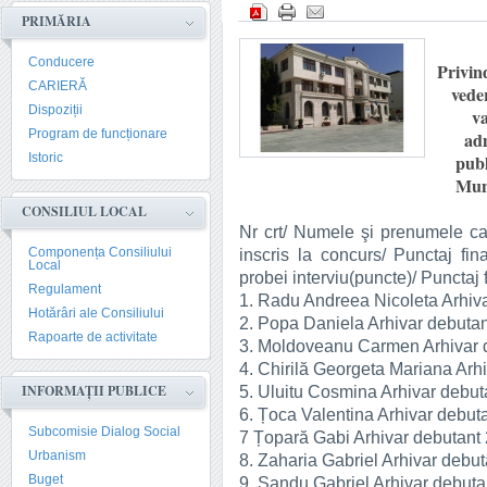
PRIMĂRIA
Conducere
Privind
CARIERĂ
veder
Dispoziții
v
Program de funcționare
adm
Istoric
publ
Muni
CONSILIUL LOCAL
Nr crt/ Numele şi prenumele ca
Componența Consiliului
inscris la concurs/ Punctaj fina
Local
probei interviu(puncte)/ Punctaj 
Regulament
1. Radu Andreea Nicoleta Arhiv
Hotărâri ale Consiliului
2. Popa Daniela Arhivar debut
Rapoarte de activitate
3. Moldoveanu Carmen Arhivar 
4. Chirilă Georgeta Mariana Ar
INFORMAȚII PUBLICE
5. Uluitu Cosmina Arhivar debu
6. Țoca Valentina Arhivar debu
Subcomisie Dialog Social
7 Țopară Gabi Arhivar debutant
Urbanism
8. Zaharia Gabriel Arhivar deb
Buget
9. Sandu Gabriel Arhivar debut