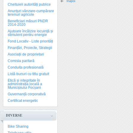
Înapoi
Cheltuieli autorități publice
Anunțuri vânzare-cumpărare
terenuri agricole
Beneficiari măsuri PNDR
2014-2020
Ajutoare încălzire locuință și
stimulent pentru energie
Fond Locativ - Liste priorități
Finanțări, Proiecte, Strategii
Asociații de proprietari
Comisia paritară
Conduita profesională
Listă bunuri cu titlu gratuit
Etică și integritate în
administrația locală a
Municipiului Focșani
Guvernanță corporativă
Certificat energetic
DIVERSE
Bike Sharing