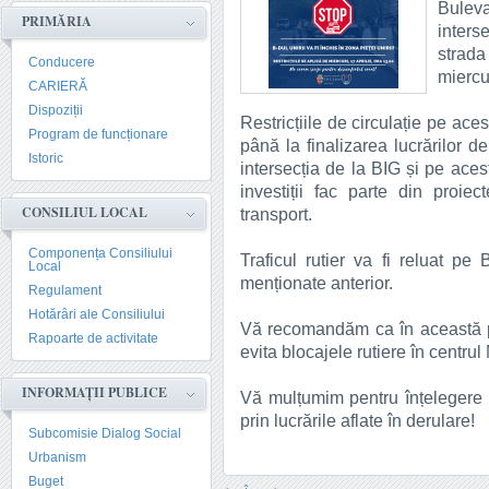
Bulevar
PRIMĂRIA
inters
strad
Conducere
miercur
CARIERĂ
Dispoziții
Restricțiile de circulație pe ace
Program de funcționare
până la finalizarea lucrărilor de
Istoric
intersecția de la BIG și pe aces
investiții fac parte din proiec
CONSILIUL LOCAL
transport.
Componența Consiliului
Traficul rutier va fi reluat pe 
Local
menționate anterior.
Regulament
Hotărâri ale Consiliului
Vă recomandăm ca în această per
Rapoarte de activitate
evita blocajele rutiere în centru
INFORMAȚII PUBLICE
Vă mulțumim pentru înțelegere 
prin lucrările aflate în derulare!
Subcomisie Dialog Social
Urbanism
Buget