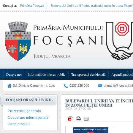
Sunteți la:
Primăria Focșani
Bulevardul Unirii va fi închis traficului rutier în zona Pieței 
Despre noi
Informații de interes public
Transparenţă decizională
Agendă public
Bd. Dimitrie Cantemir, nr. 1bis
0237 236 000
primarie@focsani.in
FOCȘANI ORAȘUL UNIRII
BULEVARDUL UNIRII VA FI ÎNCH
ÎN ZONA PIEȚEI UNIRII
2024-04-17 00:00
Prezentare generala
Cooperare internațională
Harta orașului