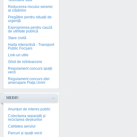
Telefoane utile
Reducerea riscului seismic
al clădirilor
Pregătire pentru situații de
urgență
Exproprierea pentru cauză
de utilitate publică
Stare civilă
Harta interactivă - Transport
Public Focșani
Link-uri utile
Ghid de reîntoarcere
Regulament concurs spații
verzi
Regulament concurs idei
amenajare Piața Unirii
MEDIU
Anunțuri de interes public
Colectarea separată și
reciclarea deșeurilor
Calitatea aerului
Parcuri și spații verzi