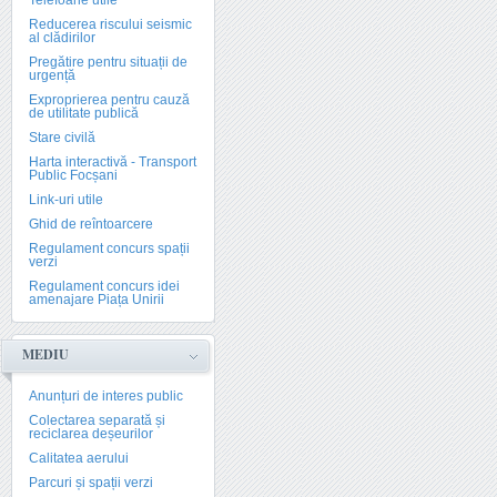
Telefoane utile
Reducerea riscului seismic
al clădirilor
Pregătire pentru situații de
urgență
Exproprierea pentru cauză
de utilitate publică
Stare civilă
Harta interactivă - Transport
Public Focșani
Link-uri utile
Ghid de reîntoarcere
Regulament concurs spații
verzi
Regulament concurs idei
amenajare Piața Unirii
MEDIU
Anunțuri de interes public
Colectarea separată și
reciclarea deșeurilor
Calitatea aerului
Parcuri și spații verzi