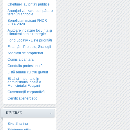
Cheltuieli autorități publice
Anunțuri vânzare-cumpărare
terenuri agricole
Beneficiari măsuri PNDR
2014-2020
Ajutoare încălzire locuință și
stimulent pentru energie
Fond Locativ - Liste priorități
Finanțări, Proiecte, Strategii
Asociații de proprietari
Comisia paritară
Conduita profesională
Listă bunuri cu titlu gratuit
Etică și integritate în
administrația locală a
Municipiului Focșani
Guvernanță corporativă
Certificat energetic
DIVERSE
Bike Sharing