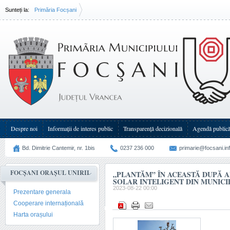
Sunteți la:
Primăria Focșani
„Plantăm” în această după amiază primul arbore solar inteligent din(...)
Despre noi
Informații de interes public
Transparenţă decizională
Agendă public
Bd. Dimitrie Cantemir, nr. 1bis
0237 236 000
primarie@focsani.in
FOCȘANI ORAȘUL UNIRII
„PLANTĂM” ÎN ACEASTĂ DUPĂ 
SOLAR INTELIGENT DIN MUNICI
2023-08-22 00:00
Prezentare generala
Cooperare internațională
Harta orașului