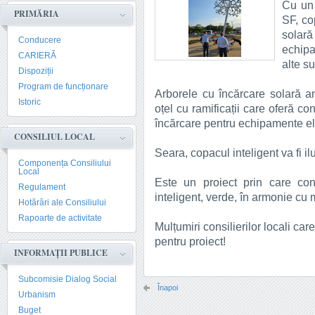
Cu un 
PRIMĂRIA
SF, co
solară
Conducere
echip
CARIERĂ
alte su
Dispoziții
Program de funcționare
Arborele cu încărcare solară am
Istoric
oțel cu ramificații care oferă co
încărcare pentru echipamente el
CONSILIUL LOCAL
Seara, copacul inteligent va fi ilu
Componența Consiliului
Local
Este un proiect prin care co
Regulament
inteligent, verde, în armonie cu 
Hotărâri ale Consiliului
Rapoarte de activitate
Mulțumiri consilierilor locali ca
pentru proiect!
INFORMAȚII PUBLICE
Subcomisie Dialog Social
Înapoi
Urbanism
Buget