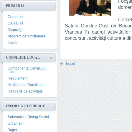
Focşa
PRIMĂRIA
domeni
Conducere
Cercet
CARIERĂ
Satului Dimitrie Gusti din Bucu
Dispoziții
Vrancea în cadrul activitățilo
Program de funcționare
concursuri, activități culturale d
Istoric
CONSILIUL LOCAL
Înapoi
Componența Consiliului
Local
Regulament
Hotărâri ale Consiliului
Rapoarte de activitate
INFORMAȚII PUBLICE
Subcomisie Dialog Social
Urbanism
Buget