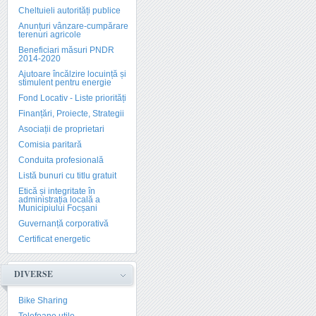
Cheltuieli autorități publice
Anunțuri vânzare-cumpărare
terenuri agricole
Beneficiari măsuri PNDR
2014-2020
Ajutoare încălzire locuință și
stimulent pentru energie
Fond Locativ - Liste priorități
Finanțări, Proiecte, Strategii
Asociații de proprietari
Comisia paritară
Conduita profesională
Listă bunuri cu titlu gratuit
Etică și integritate în
administrația locală a
Municipiului Focșani
Guvernanță corporativă
Certificat energetic
DIVERSE
Bike Sharing