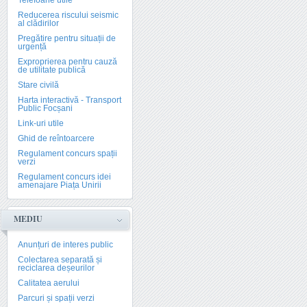
Telefoane utile
Reducerea riscului seismic
al clădirilor
Pregătire pentru situații de
urgență
Exproprierea pentru cauză
de utilitate publică
Stare civilă
Harta interactivă - Transport
Public Focșani
Link-uri utile
Ghid de reîntoarcere
Regulament concurs spații
verzi
Regulament concurs idei
amenajare Piața Unirii
MEDIU
Anunțuri de interes public
Colectarea separată și
reciclarea deșeurilor
Calitatea aerului
Parcuri și spații verzi