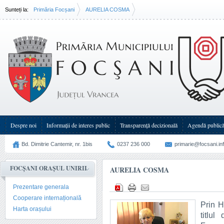
Sunteți la:
Primăria Focșani
AURELIA COSMA
Despre noi
Informații de interes public
Transparenţă decizională
Agendă public
Bd. Dimitrie Cantemir, nr. 1bis
0237 236 000
primarie@focsani.in
FOCȘANI ORAȘUL UNIRII
AURELIA COSMA
Prezentare generala
Cooperare internațională
Prin H
Harta orașului
titlu