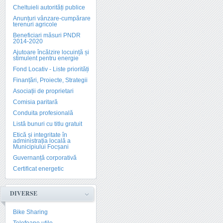
Cheltuieli autorități publice
Anunțuri vânzare-cumpărare
terenuri agricole
Beneficiari măsuri PNDR
2014-2020
Ajutoare încălzire locuință și
stimulent pentru energie
Fond Locativ - Liste priorități
Finanțări, Proiecte, Strategii
Asociații de proprietari
Comisia paritară
Conduita profesională
Listă bunuri cu titlu gratuit
Etică și integritate în
administrația locală a
Municipiului Focșani
Guvernanță corporativă
Certificat energetic
DIVERSE
Bike Sharing