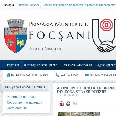
Sunteți la:
Primăria Focșani
Au început lucrările de reparații în parcarea din zona străzi
Despre noi
Informații de interes public
Transparenţă decizională
Agendă public
Bd. Dimitrie Cantemir, nr. 1bis
0237 236 000
primarie@focsani.in
FOCȘANI ORAȘUL UNIRII
AU ÎNCEPUT LUCRĂRILE DE REP
DIN ZONA STRĂZII DIVIZIEI
2022-06-07 00:00
Prezentare generala
Cooperare internațională
Harta orașului