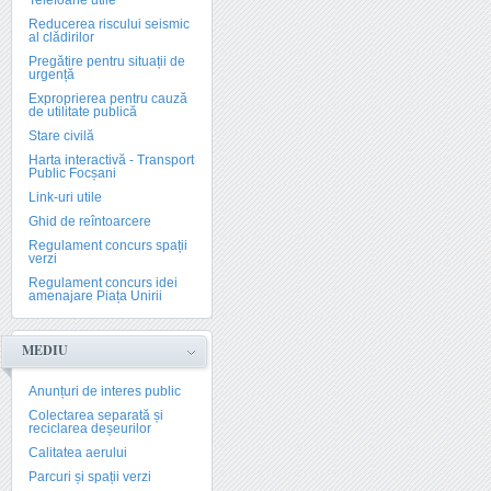
Telefoane utile
Reducerea riscului seismic
al clădirilor
Pregătire pentru situații de
urgență
Exproprierea pentru cauză
de utilitate publică
Stare civilă
Harta interactivă - Transport
Public Focșani
Link-uri utile
Ghid de reîntoarcere
Regulament concurs spații
verzi
Regulament concurs idei
amenajare Piața Unirii
MEDIU
Anunțuri de interes public
Colectarea separată și
reciclarea deșeurilor
Calitatea aerului
Parcuri și spații verzi