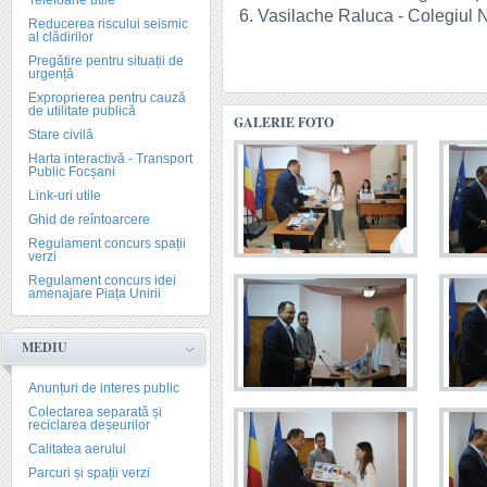
Telefoane utile
6. Vasilache Raluca - Colegiul 
Reducerea riscului seismic
al clădirilor
Pregătire pentru situații de
urgență
Exproprierea pentru cauză
de utilitate publică
GALERIE FOTO
Stare civilă
Harta interactivă - Transport
Public Focșani
Link-uri utile
Ghid de reîntoarcere
Regulament concurs spații
verzi
Regulament concurs idei
amenajare Piața Unirii
MEDIU
Anunțuri de interes public
Colectarea separată și
reciclarea deșeurilor
Calitatea aerului
Parcuri și spații verzi