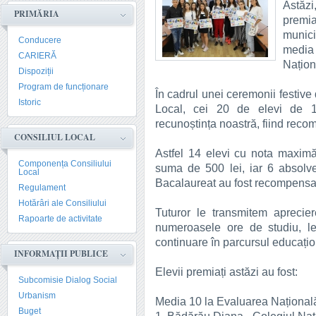
Astăz
PRIMĂRIA
premi
munici
Conducere
media 
CARIERĂ
Națion
Dispoziții
Program de funcționare
În cadrul unei ceremonii festive
Istoric
Local, cei 20 de elevi de 10 
recunoștința noastră, fiind recom
CONSILIUL LOCAL
Astfel 14 elevi cu nota maximă
Componența Consiliului
suma de 500 lei, iar 6 absolv
Local
Bacalaureat au fost recompensaț
Regulament
Hotărâri ale Consiliului
Tuturor le transmitem aprecier
Rapoarte de activitate
numeroasele ore de studiu, l
continuare în parcursul educațio
INFORMAȚII PUBLICE
Elevii premiați astăzi au fost:
Subcomisie Dialog Social
Urbanism
Media 10 la Evaluarea Național
Buget