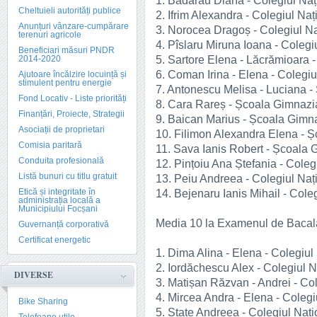
1. Bădărău Diana - Colegiul Nați
Cheltuieli autorități publice
2. Ifrim Alexandra - Colegiul Naț
Anunțuri vânzare-cumpărare
3. Norocea Dragoș - Colegiul Naț
terenuri agricole
4. Pîslaru Miruna Ioana - Colegiu
Beneficiari măsuri PNDR
5. Sartore Elena - Lăcrămioara -
2014-2020
6. Coman Irina - Elena - Colegiu
Ajutoare încălzire locuință și
stimulent pentru energie
7. Antonescu Melisa - Luciana 
Fond Locativ - Liste priorități
8. Cara Rareș - Școala Gimnazi
Finanțări, Proiecte, Strategii
9. Baican Marius - Școala Gimn
Asociații de proprietari
10. Filimon Alexandra Elena - Ș
Comisia paritară
11. Sava Ianis Robert - Școala 
Conduita profesională
12. Pințoiu Ana Ștefania - Colegi
Listă bunuri cu titlu gratuit
13. Peiu Andreea - Colegiul Nați
Etică și integritate în
14. Bejenaru Ianis Mihail - Coleg
administrația locală a
Municipiului Focșani
Media 10 la Examenul de Bacal
Guvernanță corporativă
Certificat energetic
1. Dima Alina - Elena - Colegiul
2. Iordăchescu Alex - Colegiul N
DIVERSE
3. Matișan Răzvan - Andrei - Co
4. Mircea Andra - Elena - Colegi
Bike Sharing
5. State Andreea - Colegiul Nați