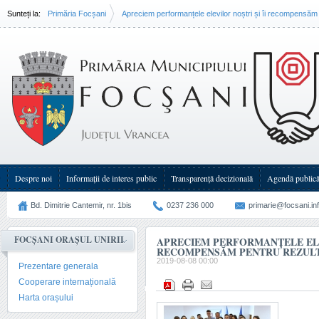
Sunteți la:
Primăria Focșani
Apreciem performanțele elevilor noștri și îi recompensăm 
Despre noi
Informații de interes public
Transparenţă decizională
Agendă public
Bd. Dimitrie Cantemir, nr. 1bis
0237 236 000
primarie@focsani.in
FOCȘANI ORAȘUL UNIRII
APRECIEM PERFORMANȚELE ELEV
RECOMPENSĂM PENTRU REZULT
2019-08-08 00:00
Prezentare generala
Cooperare internațională
Harta orașului