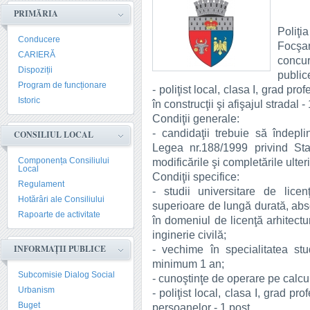
PRIMĂRIA
Poliţi
Conducere
Focşa
CARIERĂ
concur
Dispoziții
public
Program de funcționare
- poliţist local, clasa I, grad pr
Istoric
în construcţii şi afişajul stradal -
Condiţii generale:
- candidaţii trebuie să îndepl
CONSILIUL LOCAL
Legea nr.188/1999 privind Statu
Componența Consiliului
modificările şi completările ulter
Local
Condiţii specifice:
Regulament
- studii universitare de lice
Hotărâri ale Consiliului
superioare de lungă durată, abs
Rapoarte de activitate
în domeniul de licenţă arhitect
inginerie civilă;
INFORMAȚII PUBLICE
- vechime în specialitatea stud
minimum 1 an;
Subcomisie Dialog Social
- cunoştinţe de operare pe calcul
Urbanism
- poliţist local, clasa I, grad p
Buget
persoanelor - 1 post