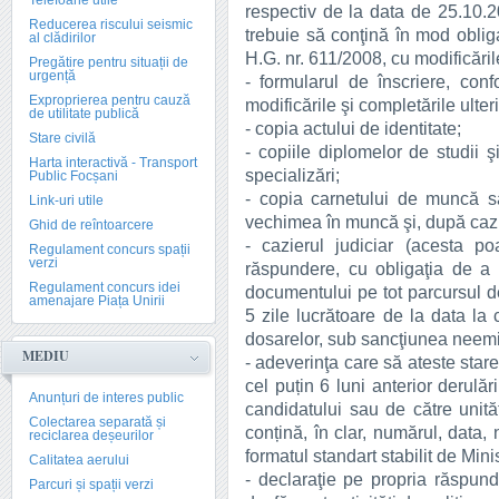
Telefoane utile
respectiv de la data de 25.10.2
Reducerea riscului seismic
trebuie să conţină în mod oblig
al clădirilor
H.G. nr. 611/2008, cu modificăril
Pregătire pentru situații de
urgență
- formularul de înscriere, con
Exproprierea pentru cauză
modificările şi completările ulter
de utilitate publică
- copia actului de identitate;
Stare civilă
- copiile diplomelor de studii ş
Harta interactivă - Transport
specializări;
Public Focșani
- copia carnetului de muncă s
Link-uri utile
vechimea în muncă şi, după caz, 
Ghid de reîntoarcere
- cazierul judiciar (acesta po
Regulament concurs spații
verzi
răspundere, cu obligaţia de a
Regulament concurs idei
documentului pe tot parcursul de
amenajare Piața Unirii
5 zile lucrătoare de la data la 
dosarelor, sub sancţiunea neemit
MEDIU
- adeverinţa care să ateste star
cel puțin 6 luni anterior derulă
Anunțuri de interes public
candidatului sau de către unităț
Colectarea separată și
conțină, în clar, numărul, data,
reciclarea deșeurilor
formatul standart stabilit de Mini
Calitatea aerului
- declaraţie pe propria răspun
Parcuri și spații verzi