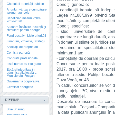
Cheltuieli autorități publice
Condiţii generale:
- candidaţii trebuie să îndepl
Anunțuri vânzare-cumpărare
terenuri agricole
Legea nr.188/1999 privind Statu
Beneficiari măsuri PNDR
modificările şi completările ulter
2014-2020
Condiţii specifice:
Ajutoare încălzire locuință și
stimulent pentru energie
- studii universitare de lice
Fond Locativ - Liste priorități
superioare de lungă durată, abs
Finanțări, Proiecte, Strategii
în domeniul științelor juridice sa
Asociații de proprietari
- vechime în specialitatea stud
minimum 1 an;
Comisia paritară
- cunoştinţe de operare pe calcul
Conduita profesională
Concursurile pentru toate post
Listă bunuri cu titlu gratuit
2017, ora 10.00 - proba scrisă
Etică și integritate în
administrația locală a
ulterior la sediul Poliţiei Loca
Municipiului Focșani
Cuza Vodă, nr. 43.
Guvernanță corporativă
În cadrul concursurilor se vor 
Certificat energetic
cunoştinţelor PC, nivel mediu,
sediul instituţiei.
DIVERSE
Dosarele de înscriere la concu
municipiului Focşani - Comparti
Bike Sharing
la data publicării anunţului în 