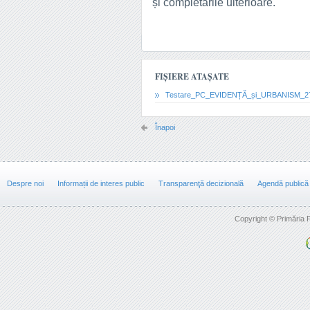
și completările ulterioare.
FIȘIERE ATAȘATE
Testare_PC_EVIDENȚĂ_și_URBANISM_27.
Înapoi
Despre noi
Informații de interes public
Transparenţă decizională
Agendă publică
Copyright © Primăria F