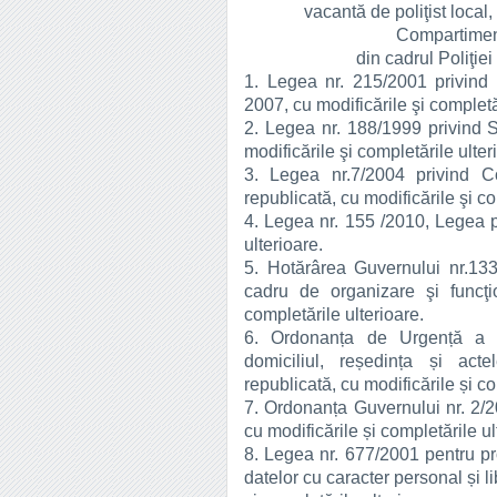
vacantă de poliţist local,
Compartimen
din cadrul Poliţie
1. Legea nr. 215/2001 privind a
2007, cu modificările şi completă
2. Legea nr. 188/1999 privind St
modificările şi completările ulter
3. Legea nr.7/2004 privind Co
republicată, cu modificările şi co
4. Legea nr. 155 /2010, Legea po
ulterioare.
5. Hotărârea Guvernului nr.13
cadru de organizare şi funcţio
completările ulterioare.
6. Ordonanța de Urgență a G
domiciliul, reședința și acte
republicată, cu modificările și co
7. Ordonanța Guvernului nr. 2/20
cu modificările și completările ul
8. Legea nr. 677/2001 pentru pro
datelor cu caracter personal și li