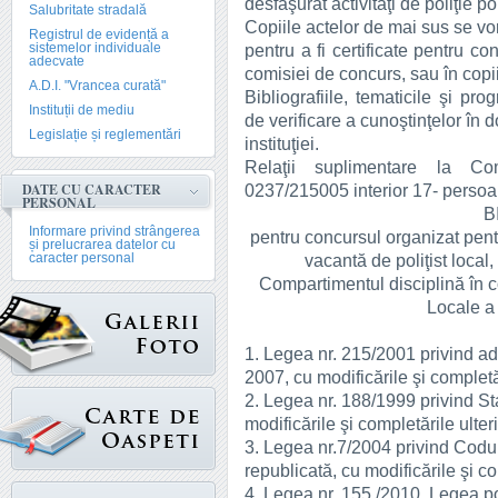
desfăşurat activităţi de poliţie pol
Salubritate stradală
Copiile actelor de mai sus se vo
Registrul de evidență a
sistemelor individuale
pentru a fi certificate pentru co
adecvate
comisiei de concurs, sau în copii
A.D.I. "Vrancea curată"
Bibliografiile, tematicile şi pr
Instituții de mediu
de verificare a cunoştinţelor în 
Legislație și reglementări
instituţiei.
Relaţii suplimentare la Co
DATE CU CARACTER
0237/215005 interior 17- persoa
PERSONAL
B
Informare privind strângerea
pentru concursul organizat pent
și prelucrarea datelor cu
caracter personal
vacantă de poliţist local,
Compartimentul disciplină în con
Locale a
1. Legea nr. 215/2001 privind adm
2007, cu modificările şi completă
2. Legea nr. 188/1999 privind Stat
modificările şi completările ulter
3. Legea nr.7/2004 privind Codul 
republicată, cu modificările şi co
4. Legea nr. 155 /2010, Legea pol