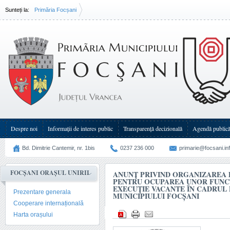
Sunteți la:
Primăria Focșani
Anunț privind organizarea de concursuri pentru ocuparea unor funcţii publice(...)
Despre noi
Informații de interes public
Transparenţă decizională
Agendă public
Bd. Dimitrie Cantemir, nr. 1bis
0237 236 000
primarie@focsani.in
FOCȘANI ORAȘUL UNIRII
ANUNȚ PRIVIND ORGANIZAREA 
PENTRU OCUPAREA UNOR FUNCŢ
EXECUŢIE VACANTE ÎN CADRUL 
Prezentare generala
MUNICIPIULUI FOCŞANI
Cooperare internațională
Harta orașului