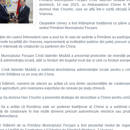
Primarul Municipiului Focșani Cristi Valentin Misăilă s-a
duminică, 14 mai 2023, cu Ambasadorul Chinei în 
domnul Han Chunlin, care se află într-o vizită oficială î
Vrancea.
Oaspetele chinez a fost întâmpinat tradițional cu pâine ș
sediul Primăriei Municipiului Focșani.
iile din cadrul întrevederii care a avut loc în sala de ședințe a Primăriei au particip
multe localități din Vrancea, reprezentanți ai instituțiilor publice din județ, precum 
ri interesați de colaborări cu parteneri din China.
 Municipiului Focșani Cristi Valentin Misăilă a prezentat proiectele de investiții p
ă administrația locală, atât cu fonduri din bugetul local dar și cele cu fonduri europ
 Cristi Valentin Misăilă a subliniat deschiderea administrației locale pentru o co
prin înfrățirea cu un oraș din China.
l întâlnirii, oamenii de afaceri au arătat că una dintre oportunitățile de colaborar
 agriculturii, prin realizarea exportului de cereale pe piața chineză.
a Sa domnul Han Chunlin a prezentat strategia de dezvoltare a Chinei pentru următ
Sa a arătat că România este un partener tradițional al Chinei și a subliniat c
tăți de colaborare în mai multe domenii precum autovehicule electrice sau pro
fotovoltaice.
l întâlnirii de la Primăria Municipiului Focșani a fost prezentat modul de orga