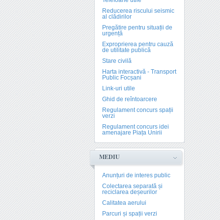
Telefoane utile
Reducerea riscului seismic
al clădirilor
Pregătire pentru situații de
urgență
Exproprierea pentru cauză
de utilitate publică
Stare civilă
Harta interactivă - Transport
Public Focșani
Link-uri utile
Ghid de reîntoarcere
Regulament concurs spații
verzi
Regulament concurs idei
amenajare Piața Unirii
MEDIU
Anunțuri de interes public
Colectarea separată și
reciclarea deșeurilor
Calitatea aerului
Parcuri și spații verzi