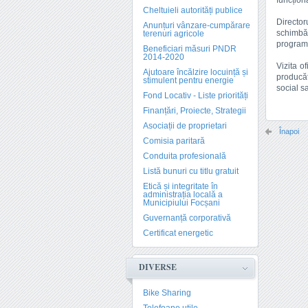
funcțion
Cheltuieli autorități publice
Director
Anunțuri vânzare-cumpărare
schimbăr
terenuri agricole
programe
Beneficiari măsuri PNDR
2014-2020
Vizita o
Ajutoare încălzire locuință și
producăt
stimulent pentru energie
social s
Fond Locativ - Liste priorități
Finanțări, Proiecte, Strategii
Asociații de proprietari
Înapoi
Comisia paritară
Conduita profesională
Listă bunuri cu titlu gratuit
Etică și integritate în
administrația locală a
Municipiului Focșani
Guvernanță corporativă
Certificat energetic
DIVERSE
Bike Sharing