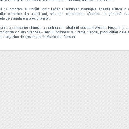
are a Unității de Combatere a Căderilor de Grindină Moldova -2 Vrancea.
ul de program al unității Ionuț Lazăr a subliniat avantajele acestui sistem în c
ilor climatice din ultimii ani, atât prin combaterea căderilor de grindină, da
le de stimulare a precipitațiilor.
ficială a delegației chineze a continuat la abatorul societății Avicola Focșani și l
orilor de vin din Vrancea - Beciul Domnesc și Crama Gîrboiu, producători care 
au magazine de prezentare în Municipiul Focșani