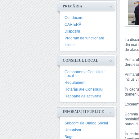
PRIMĂRIA
Conducere
CARIERĂ
Dispoziții
Program de funcționare
La discuț
din mai 
Istoric
de aface
Primarul
CONSILIUL LOCAL
deruleaz
Componența Consiliului
Primarul
Local
inclusiv 
Regulament
Hotărâri ale Consiliului
În cadru
domeniul
Rapoarte de activitate
Excelenț
INFORMAȚII PUBLICE
Domnia 
posibili
Subcomisie Dialog Social
panouri 
Urbanism
În cadru
Buget