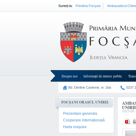
Sunteți la:
Primăria Focșani
Ambasadorul Chinei a
Despre noi
Informații de interes public
Trans
Bd. Dimitrie Cantemir, nr. 1bis
0237 
FOCȘANI ORAȘUL UNIRII
AMBAS
UNIRII
2023-05-
Prezentare generala
Cooperare internațională
Harta orașului