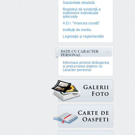
Salubritate stradală
Registrul de evidență a
sistemelor individuale
adecvate
A.D.I. "Vrancea curată"
Instituții de mediu
Legislație și reglementări
DATE CU CARACTER
PERSONAL
Informare privind strângerea
și prelucrarea datelor cu
caracter personal