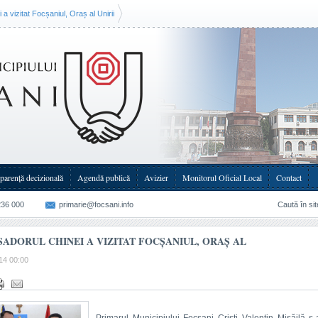
 vizitat Focșaniul, Oraș al Unirii
parenţă decizională
Agendă publică
Avizier
Monitorul Oficial Local
Contact
236 000
primarie@focsani.info
Caută în sit
ADORUL CHINEI A VIZITAT FOCȘANIUL, ORAȘ AL
14 00:00