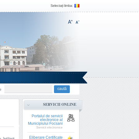
Selectați limba:
e
SERVICII ONLINE
Portalul de servicii
electronice al
Municipiului Focsani
Servicii electronice
Eliberare Certificate