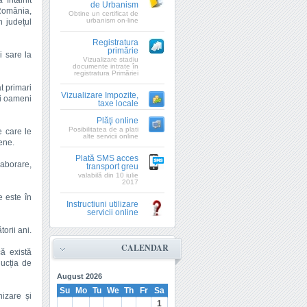
 întâlnit
de Urbanism
România,
Obtine un certificat de
urbanism on-line
n județul
Registratura
primărie
i sare la
Vizualizare stadiu
documente intrate în
registratura Primăriei
at primari
Vizualizare Impozite,
și oameni
taxe locale
Plăţi online
Posibilitatea de a plati
e care le
alte servicii online
ene.
Plată SMS acces
laborare,
transport greu
valabilă din 10 iulie
2017
e este în
Instructiuni utilizare
servicii online
orii ani.
CALENDAR
ă există
ducția de
August
2026
Su
Mo
Tu
We
Th
Fr
Sa
nizare și
1