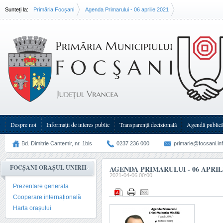
Sunteți la:
Primăria Focșani
Agenda Primarului - 06 aprilie 2021
Despre noi
Informații de interes public
Transparenţă decizională
Agendă public
Bd. Dimitrie Cantemir, nr. 1bis
0237 236 000
primarie@focsani.in
FOCȘANI ORAȘUL UNIRII
AGENDA PRIMARULUI - 06 APRILI
2021-04-06 00:00
Prezentare generala
Cooperare internațională
Harta orașului