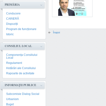
PRIMĂRIA
Conducere
CARIERĂ
Dispoziții
Program de funcționare
Înapoi
Istoric
CONSILIUL LOCAL
Componența Consiliului
Local
Regulament
Hotărâri ale Consiliului
Rapoarte de activitate
INFORMAȚII PUBLICE
Subcomisie Dialog Social
Urbanism
Buget