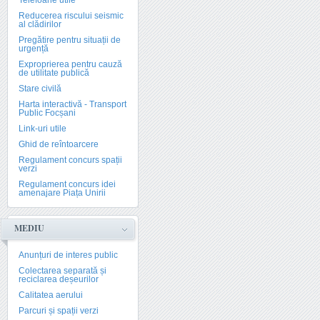
Telefoane utile
Reducerea riscului seismic
al clădirilor
Pregătire pentru situații de
urgență
Exproprierea pentru cauză
de utilitate publică
Stare civilă
Harta interactivă - Transport
Public Focșani
Link-uri utile
Ghid de reîntoarcere
Regulament concurs spații
verzi
Regulament concurs idei
amenajare Piața Unirii
MEDIU
Anunțuri de interes public
Colectarea separată și
reciclarea deșeurilor
Calitatea aerului
Parcuri și spații verzi