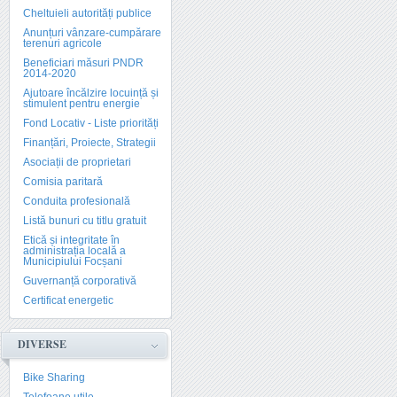
Cheltuieli autorități publice
Anunțuri vânzare-cumpărare
terenuri agricole
Beneficiari măsuri PNDR
2014-2020
Ajutoare încălzire locuință și
stimulent pentru energie
Fond Locativ - Liste priorități
Finanțări, Proiecte, Strategii
Asociații de proprietari
Comisia paritară
Conduita profesională
Listă bunuri cu titlu gratuit
Etică și integritate în
administrația locală a
Municipiului Focșani
Guvernanță corporativă
Certificat energetic
DIVERSE
Bike Sharing