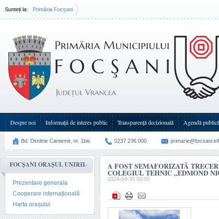
Sunteți la:
Primăria Focșani
A fost semaforizată trecerea de pietoni de la Colegiul Tehnic „Edmond(...)
Despre noi
Informații de interes public
Transparenţă decizională
Agendă public
Bd. Dimitrie Cantemir, nr. 1bis
0237 236 000
primarie@focsani.in
FOCȘANI ORAȘUL UNIRII
A FOST SEMAFORIZATĂ TRECERE
COLEGIUL TEHNIC „EDMOND N
2024-04-30 00:00
Prezentare generala
Cooperare internațională
Harta orașului