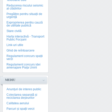
Telefoane utile
Reducerea riscului seismic
al clădirilor
Pregătire pentru situații de
urgență
Exproprierea pentru cauză
de utilitate publică
Stare civilă
Harta interactivă - Transport
Public Focșani
Link-uri utile
Ghid de reîntoarcere
Regulament concurs spații
verzi
Regulament concurs idei
amenajare Piața Unirii
MEDIU
Anunțuri de interes public
Colectarea separată și
reciclarea deșeurilor
Calitatea aerului
Parcuri și spații verzi