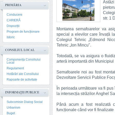
Astăz
PRIMĂRIA
pieton
Colegi
Conducere
str. 1
CARIERĂ
Dispoziții
Montarea semafoarelor va asigu
Program de funcționare
special a elevilor care învață l
Istoric
Colegiul Tehnic „Edmond Nicol
Tehnic „Ion Mincu".
CONSILIUL LOCAL
Totodată, se va asigura o fluidi
Componența Consiliului
arteră importantă din Municipiul
Local
Regulament
Semafoarele noi au fost montate 
Hotărâri ale Consiliului
Dezvoltare Servicii Publice Foc
Rapoarte de activitate
În perioada următoare va fi pus 
INFORMAȚII PUBLICE
la intersecția străzilor Anghel Sa
Subcomisie Dialog Social
Până acum a fost realizată ca
Urbanism
funcționale când vor fi finalizate
Buget