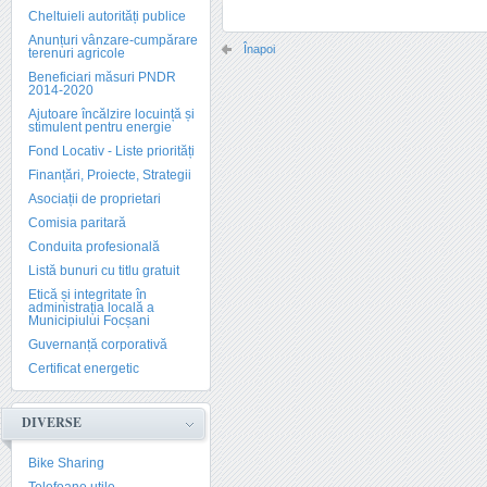
Cheltuieli autorități publice
Anunțuri vânzare-cumpărare
Înapoi
terenuri agricole
Beneficiari măsuri PNDR
2014-2020
Ajutoare încălzire locuință și
stimulent pentru energie
Fond Locativ - Liste priorități
Finanțări, Proiecte, Strategii
Asociații de proprietari
Comisia paritară
Conduita profesională
Listă bunuri cu titlu gratuit
Etică și integritate în
administrația locală a
Municipiului Focșani
Guvernanță corporativă
Certificat energetic
DIVERSE
Bike Sharing