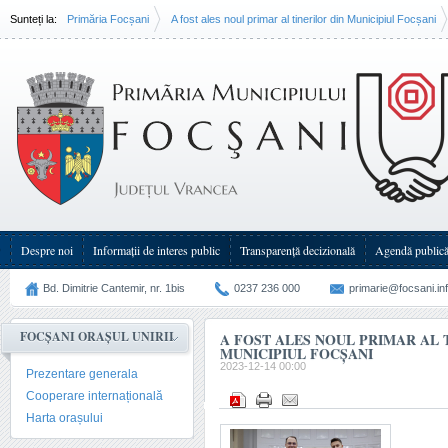
Sunteți la:
Primăria Focșani
A fost ales noul primar al tinerilor din Municipiul Focșani
Despre noi
Informații de interes public
Transparenţă decizională
Agendă public
Bd. Dimitrie Cantemir, nr. 1bis
0237 236 000
primarie@focsani.in
FOCȘANI ORAȘUL UNIRII
A FOST ALES NOUL PRIMAR AL 
MUNICIPIUL FOCȘANI
2023-12-14 00:00
Prezentare generala
Cooperare internațională
Harta orașului