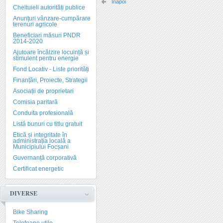
Înapoi
Cheltuieli autorități publice
Anunțuri vânzare-cumpărare
terenuri agricole
Beneficiari măsuri PNDR
2014-2020
Ajutoare încălzire locuință și
stimulent pentru energie
Fond Locativ - Liste priorități
Finanțări, Proiecte, Strategii
Asociații de proprietari
Comisia paritară
Conduita profesională
Listă bunuri cu titlu gratuit
Etică și integritate în
administrația locală a
Municipiului Focșani
Guvernanță corporativă
Certificat energetic
DIVERSE
Bike Sharing