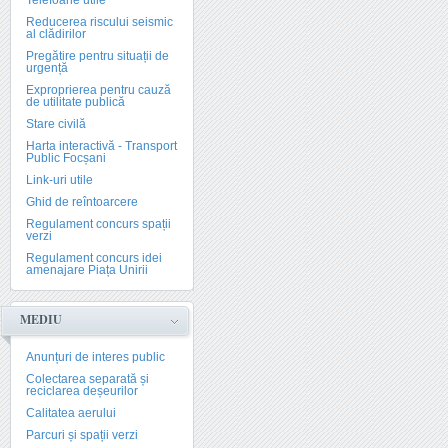
Telefoane utile
Reducerea riscului seismic
al clădirilor
Pregătire pentru situații de
urgență
Exproprierea pentru cauză
de utilitate publică
Stare civilă
Harta interactivă - Transport
Public Focșani
Link-uri utile
Ghid de reîntoarcere
Regulament concurs spații
verzi
Regulament concurs idei
amenajare Piața Unirii
MEDIU
Anunțuri de interes public
Colectarea separată și
reciclarea deșeurilor
Calitatea aerului
Parcuri și spații verzi