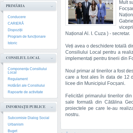
Mult s
PRIMĂRIA
Focșa
Națio
Conducere
Gabri
CARIERĂ
vicep
Dispoziții
Național Al. I. Cuza ) - secretar.
Program de funcționare
Istoric
Veți avea o deschidere totală di
Consiliului Local pentru a reali
CONSILIUL LOCAL
implementați pentru tinerii din F
Componența Consiliului
Noul primar al tinerilor a fost de
Local
care a fost ales în data de 12 d
Regulament
licee din Municipiul Focșani.
Hotărâri ale Consiliului
Rapoarte de activitate
Felicitări primarului tinerilor d
sale formată din Cătălina Ge
INFORMAȚII PUBLICE
proiectele pe care le-au realiza
nostru.
Subcomisie Dialog Social
Urbanism
Buget