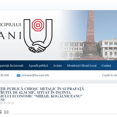
 de 42,34(...)
parenţă decizională
Agendă publică
Avizier
Monitorul Oficial Local
Contact
236 000
primarie@focsani.info
Caută în sit
AȚIE PUBLICĂ CHIOȘC METALIC ÎN SUPRAFAȚĂ
UITĂ DE 42,34 MP., SITUAT ÎN INCINTA
IULUI ECONOMIC “MIHAIL KOGĂLNICEANU”
NI
10 10:33:11