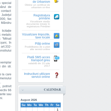
de Urbanism
n special
Obtine un certificat de
mărul de
urbanism on-line
contact:
 Județul
Registratura
primărie
000, fax
Vizualizare stadiu
t Mândru
documente intrate în
registratura Primăriei
licitație
Vizualizare Impozite,
c metalic
taxe locale
c "Mihail
șani, în
Plăţi online
 art.332-
Posibilitatea de a plati
alte servicii online
nsiliului
Plată SMS acces
transport greu
 exemplar
valabilă din 10 iulie
2017
 din str.
Instructiuni utilizare
e la care
servicii online
meniului
.
 potrivit
CALENDAR
pectiv 66
tante sau
ni.
August
2026
Su
Mo
Tu
We
Th
Fr
Sa
1