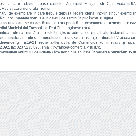
esa la care trebuie depuse ofertele: Municipiul Focșani, str. Cuza-Vodă nr.9A
 Registratura generală - parter.
ărul de exemplare în care trebuie depusă fiecare ofertă: într-un singur exemplar,
cu documentele solicitate în caietul de sarcini în plic închis și sigilat.
și locul la care se va desfășura ședința publică de deschidere a ofertelor: 30/06/
ediul Municipiului Focșani, str. Prof.Gh. Longinescu nr.4 .
mirea, adresa, numărul de telefon și/sau adresa de e-mail ale instanței compe
area litigiilor apărute și termenele pentru sesizarea instanței:Tribunalul Vrancea cu 
dependenței nr.19-21 secția a-II-a civilă de Contencios administrativ și fiscal
.092, fax 0237/235.896, email: tr-vrancea-comercial@just.ro.
ransmiterii anunțului de licitație către instituțiile abilitate, în vederea publicării: 05