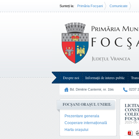
Sunteți la:
Primăria Focșani
Comunicate
Licitație publică chioșc metalic în suprafață construită
Despre noi
Informații de interes public
Trans
Bd. Dimitrie Cantemir, nr. 1bis
0237 
FOCȘANI ORAȘUL UNIRII
LICIT
CONSTR
COLEG
Prezentare generala
FOCȘA
2025-06-
Cooperare internațională
Harta orașului