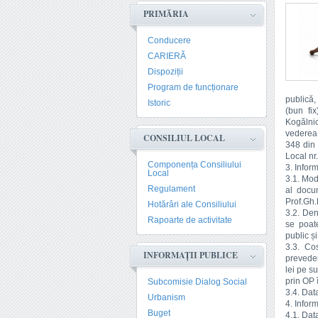
PRIMĂRIA
Conducere
CARIERĂ
Dispoziții
Program de funcționare
publică,
Istoric
(bun fix
Kogălni
vederea 
CONSILIUL LOCAL
348 din 
Local nr
Componența Consiliului
3. Infor
Local
3.1. Mod
Regulament
al docum
Prof.Gh.
Hotărâri ale Consiliului
3.2. Den
Rapoarte de activitate
se poat
public ș
3.3. Cos
INFORMAȚII PUBLICE
preveder
lei pe s
prin OP
Subcomisie Dialog Social
3.4. Data
Urbanism
4. Inform
Buget
4.1. Dat