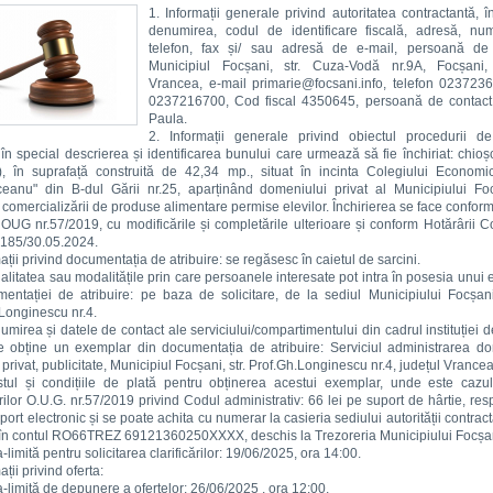
1. Informații generale privind autoritatea contractantă, î
denumirea, codul de identificare fiscală, adresă, nu
telefon, fax și/ sau adresă de e-mail, persoană de 
Municipiul Focșani, str. Cuza-Vodă nr.9A, Focșani,
Vrancea, e-mail primarie@focsani.info, telefon 0237236
0237216700, Cod fiscal 4350645, persoană de contac
Paula.
2. Informații generale privind obiectul procedurii de 
 în special descrierea și identificarea bunului care urmează să fie închiriat: chioș
), în suprafață construită de 42,34 mp., situat în incinta Colegiului Economi
ceanu" din B-dul Gării nr.25, aparținând domeniului privat al Municipiului Foc
comercializării de produse alimentare permise elevilor. Închirierea se face conform
OUG nr.57/2019, cu modificările și completările ulterioare și conform Hotărârii Co
.185/30.05.2024.
mații privind documentația de atribuire: se regăsesc în caietul de sarcini.
alitatea sau modalitățile prin care persoanele interesate pot intra în posesia unui
entației de atribuire: pe baza de solicitare, de la sediul Municipiului Focșani
Longinescu nr.4.
umirea și datele de contact ale serviciului/compartimentului din cadrul instituției d
e obține un exemplar din documentația de atribuire: Serviciul administrarea do
i privat, publicitate, Municipiul Focșani, str. Prof.Gh.Longinescu nr.4, județul Vrancea
tul și condițiile de plată pentru obținerea acestui exemplar, unde este cazul,
ilor O.U.G. nr.57/2019 privind Codul administrativ: 66 lei pe suport de hârtie, res
uport electronic și se poate achita cu numerar la casieria sediului autorității contrac
 în contul RO66TREZ 69121360250XXXX, deschis la Trezoreria Municipiului Focșa
-limită pentru solicitarea clarificărilor: 19/06/2025, ora 14:00.
ații privind oferta:
a-limită de depunere a ofertelor: 26/06/2025 , ora 12:00.