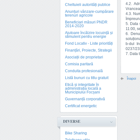
4.2. Adr
Cheltuieli autorități publice
Vrancea,
Anunțuri vânzare-cumpărare
4.3. Num
terenuri agricole
împreună 
Beneficiari măsuri PNDR
5. Data 
2014-2020
11:00, s
Ajutoare încălzire locuință și
6. Denu
stimulent pentru energie
soluțion
Fond Locativ - Liste priorități
b-dul In
0237/232
Finanțări, Proiecte, Strategii
7. Data t
Asociații de proprietari
Comisia paritară
Conduita profesională
Listă bunuri cu titlu gratuit
Înapoi
Etică și integritate în
administrația locală a
Municipiului Focșani
Guvernanță corporativă
Certificat energetic
DIVERSE
Bike Sharing