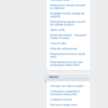
Telefoane utile
Reducerea riscului seismic
al clădirilor
Pregătire pentru situații de
urgență
Exproprierea pentru cauză
de utilitate publică
Stare civilă
Harta interactivă - Transport
Public Focșani
Link-uri utile
Ghid de reîntoarcere
Regulament concurs spații
verzi
Regulament concurs idei
amenajare Piața Unirii
MEDIU
Anunțuri de interes public
Colectarea separată și
reciclarea deșeurilor
Calitatea aerului
Parcuri și spații verzi