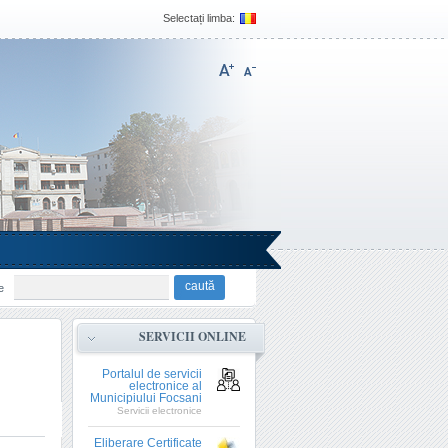
Selectați limba:
e
SERVICII ONLINE
Portalul de servicii
electronice al
Municipiului Focsani
Servicii electronice
Eliberare Certificate