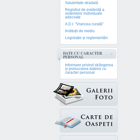
Salubritate stradală
Registrul de evidență a
sistemelor individuale
adecvate
A.D.I. "Vrancea curată"
Instituții de mediu
Legislație și reglementări
DATE CU CARACTER
PERSONAL
Informare privind strângerea
și prelucrarea datelor cu
caracter personal