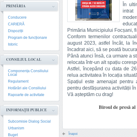
În ult
PRIMĂRIA
intra
moder
Conducere
educa
CARIERĂ
Primăria Municipiului Focșani, fi
Dispoziții
Conform termenilor contractuali
Program de funcționare
august 2023, astfel încât, la în
Istoric
încadrat aici, să se poată bucura
Până atunci însă, ca urmare a stad
CONSILIUL LOCAL
relocata într-un alt spațiu cores
Astfel, începând cu data de 26
Componența Consiliului
relua activitatea în locația situa
Local
Spațiul este amenajat pentru a
Regulament
pentru desfășurarea activității î
Hotărâri ale Consiliului
Vă așteptăm cu drag!
Rapoarte de activitate
Biroul de presă al
INFORMAȚII PUBLICE
Subcomisie Dialog Social
Urbanism
Înapoi
Buget