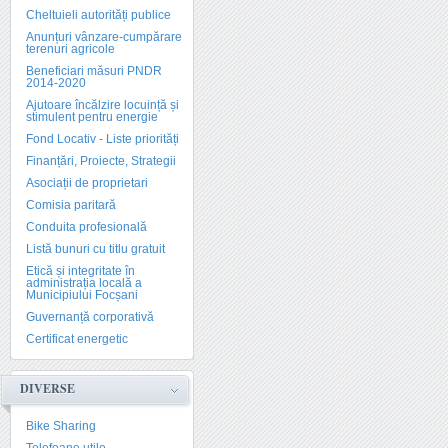
Cheltuieli autorități publice
Anunțuri vânzare-cumpărare
terenuri agricole
Beneficiari măsuri PNDR
2014-2020
Ajutoare încălzire locuință și
stimulent pentru energie
Fond Locativ - Liste priorități
Finanțări, Proiecte, Strategii
Asociații de proprietari
Comisia paritară
Conduita profesională
Listă bunuri cu titlu gratuit
Etică și integritate în
administrația locală a
Municipiului Focșani
Guvernanță corporativă
Certificat energetic
DIVERSE
Bike Sharing