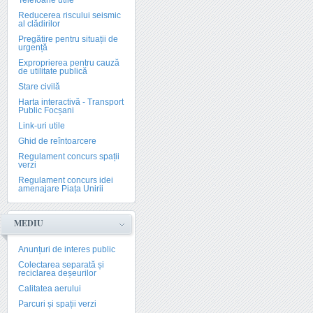
Telefoane utile
Reducerea riscului seismic
al clădirilor
Pregătire pentru situații de
urgență
Exproprierea pentru cauză
de utilitate publică
Stare civilă
Harta interactivă - Transport
Public Focșani
Link-uri utile
Ghid de reîntoarcere
Regulament concurs spații
verzi
Regulament concurs idei
amenajare Piața Unirii
MEDIU
Anunțuri de interes public
Colectarea separată și
reciclarea deșeurilor
Calitatea aerului
Parcuri și spații verzi