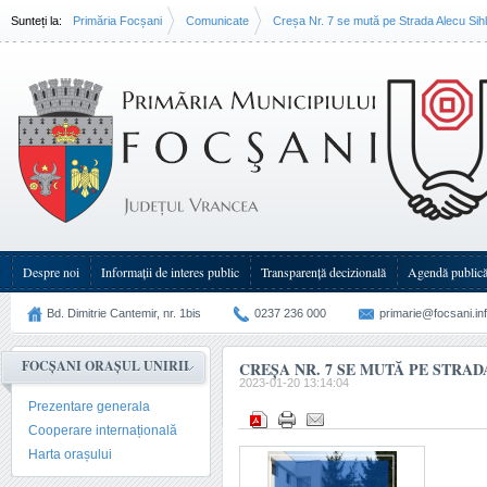
Sunteți la:
Primăria Focșani
Comunicate
Creșa Nr. 7 se mută pe Strada Alecu Sih
Despre noi
Informații de interes public
Transparenţă decizională
Agendă public
Bd. Dimitrie Cantemir, nr. 1bis
0237 236 000
primarie@focsani.in
FOCȘANI ORAȘUL UNIRII
CREȘA NR. 7 SE MUTĂ PE STRA
2023-01-20 13:14:04
Prezentare generala
Cooperare internațională
Harta orașului