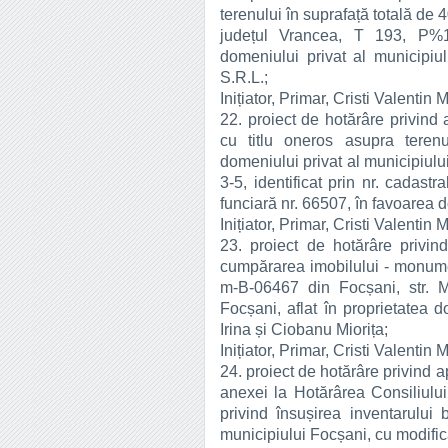
terenului în suprafață totală de 4
județul Vrancea, T 193, P%1
domeniului privat al municipi
S.R.L.;
Inițiator, Primar, Cristi Valentin 
22. proiect de hotărâre privind 
cu titlu oneros asupra teren
domeniului privat al municipiului
3-5, identificat prin nr. cadast
funciară nr. 66507, în favoarea 
Inițiator, Primar, Cristi Valentin 
23. proiect de hotărâre privin
cumpărarea imobilului - monume
m-B-06467 din Focșani, str. M
Focșani, aflat în proprietate
Irina și Ciobanu Miorița;
Inițiator, Primar, Cristi Valentin 
24. proiect de hotărâre privind 
anexei la Hotărârea Consiliului
privind însușirea inventarului 
municipiului Focșani, cu modifică