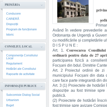
PRIMĂRIA
privin
Conducere
CARIERĂ
şedi
Dispoziții
Primar
Program de funcționare
Având în vedere prevederile art.
Istoric
Ordonanța de Urgență a Guvernul
cu modificările și completările ul
D I S P U N E :
CONSILIUL LOCAL
Convocarea Consiliului
Art. 1.
ordinară pentru data de 27 april
Componența Consiliului
Local
participarea fizică a consilieri
Regulament
Focșani din bdul. Dimitrie Cantem
Hotărâri ale Consiliului
Art. 2 Proiectul ordinii de zi
Rapoarte de activitate
municipiului Focșani din data 
care face parte integrantă din di
Art. 3 (1) Proiectele de hotărâri
INFORMAȚII PUBLICE
dispoziție au fost trimise spre
Subcomisie Dialog Social
publică.
(2) Proiectele de hotărâri înscr
Urbanism
fost trimise spre avizare Comisie
Buget