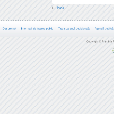
Înapoi
Despre noi
Informații de interes public
Transparenţă decizională
Agendă publică
Copyright © Primăria F