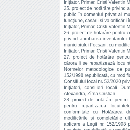
Inițiator, Primar, Cristi Valentin 
25. proiect de hotărâre privind 
public în domeniul privat al mu
funcțiune, casării și valorificării î
Inițiator, Primar, Cristi Valentin 
26. proiect de hotărâre pentru 
privind aprobarea inventarului 
municipiului Focșani, cu modifică
Inițiator, Primar, Cristi Valentin 
27. proiect de hotărâre pentr
cărora li se repartizează locuinț
Normelor metodologice de pun
152/1998 republicată, cu modifică
Consiliului local nr. 52/2020 priv
Inițiatori, consilieri locali D
Alexandra, Zîrnă Cristian
28. proiect de hotărâre pentru 
pentru repartizarea locuințel
conformitate cu Hotărârea d
modificările și completările 
aplicare a Legii nr. 152/1998 p