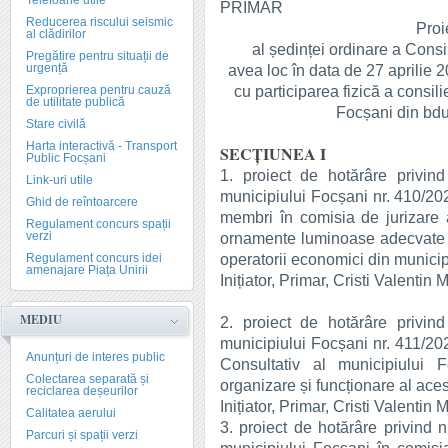
Telefoane utile
PRIMAR
Reducerea riscului seismic
Proie
al clădirilor
al ședinței ordinare a Consi
Pregătire pentru situații de
urgență
avea loc în data de 27 aprilie 
cu participarea fizică a consilie
Exproprierea pentru cauză
de utilitate publică
Focșani din bdul
Stare civilă
Harta interactivă - Transport
SECȚIUNEA I
Public Focșani
1. proiect de hotărâre privind
Link-uri utile
municipiului Focșani nr. 410/202
Ghid de reîntoarcere
membri în comisia de jurizare
Regulament concurs spații
verzi
ornamente luminoase adecvate a v
operatorii economici din municip
Regulament concurs idei
amenajare Piața Unirii
Inițiator, Primar, Cristi Valentin 
MEDIU
2. proiect de hotărâre privind
municipiului Focșani nr. 411/202
Anunțuri de interes public
Consultativ al municipiului
Colectarea separată și
organizare și funcționare al aces
reciclarea deșeurilor
Inițiator, Primar, Cristi Valentin 
Calitatea aerului
3. proiect de hotărâre privind n
Parcuri și spații verzi