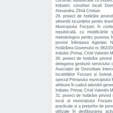
Locuințe, republicată, cu modifică
Inițiatori, consilieri locali D
Alexandra, Zîrnă Cristian
29. proiect de hotărâre privind
aferentă locuințelor pentru tineri
Municipiului Focșani, în conf
republicată, cu modificările 
metodologice pentru punerea în
privind înființarea Agenției 
Hotărârea Guvernului nr. 962/2001
Inițiator, Primar, Cristi Valentin 
30. proiect de hotărâre privind
delegarea gestiunii serviciului 
Asociației de Dezvoltare Interc
localităților Focșani și Goleș
special Primarului municipiului
atribuire în cadrul adunării gener
Inițiator, Primar, Cristi Valentin 
31. proiect de hotărâre privind 
local al municipiului Focșani
practicate și a prețurilor de porn
utilizate în desfășurarea act