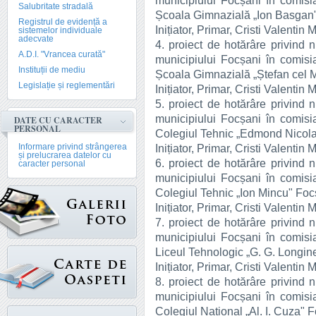
municipiului Focșani în comisia
Salubritate stradală
Școala Gimnazială „Ion Basgan"
Registrul de evidență a
Inițiator, Primar, Cristi Valentin 
sistemelor individuale
adecvate
4. proiect de hotărâre privind n
A.D.I. "Vrancea curată"
municipiului Focșani în comisia
Instituții de mediu
Școala Gimnazială „Ștefan cel 
Legislație și reglementări
Inițiator, Primar, Cristi Valentin 
5. proiect de hotărâre privind n
municipiului Focșani în comisia
DATE CU CARACTER
PERSONAL
Colegiul Tehnic „Edmond Nicola
Informare privind strângerea
Inițiator, Primar, Cristi Valentin 
și prelucrarea datelor cu
6. proiect de hotărâre privind n
caracter personal
municipiului Focșani în comisia
Colegiul Tehnic „Ion Mincu" Foc
Inițiator, Primar, Cristi Valentin 
7. proiect de hotărâre privind n
municipiului Focșani în comisia
Liceul Tehnologic „G. G. Longin
Inițiator, Primar, Cristi Valentin 
8. proiect de hotărâre privind n
municipiului Focșani în comisia
Colegiul Național „Al. I. Cuza" 