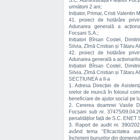
S.C. Administrația Piețelor Foc
următorii 2 ani;
Inițiator, Primar, Cristi Valentin 
41. proiect de hotărâre privi
Adunarea generală a acționari
Focșani S.A.;
Inițiatori Bîrsan Costel, Dimit
Silvia, Zîrnă Cristian și Tătaru 
42. proiect de hotărâre privi
Adunarea generală a acționaril
Inițiatori Bîrsan Costel, Dimit
Silvia, Zîrnă Cristian și Tătaru 
SECȚIUNEA a II-a
1. Adresa Direcției de Asisten
orelor de muncă în folosul com
beneficiare de ajutor social pe 
2. Cererea doamnei Vasile Dor
Focșani sub nr. 37475/09.04.20
penalităților față de S.C. ENET 
3. Raport de audit nr. 390/20
având tema "Eficacitatea asoc
închirierii bunurilor din domeniul