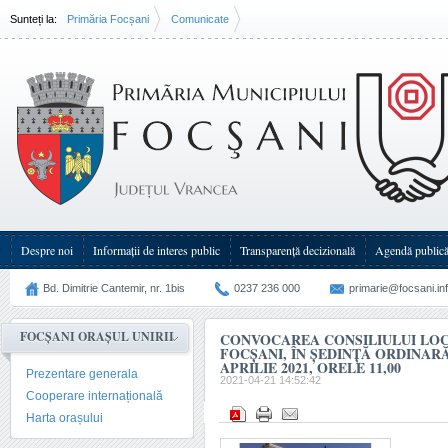
Sunteți la:
Primăria Focșani
Comunicate
Convocarea Consiliului Local al Municipiului Focşani, în şedinţă(...)
Despre noi
Informații de interes public
Transparenţă decizională
Agendă public
Bd. Dimitrie Cantemir, nr. 1bis
0237 236 000
primarie@focsani.in
FOCȘANI ORAȘUL UNIRII
CONVOCAREA CONSILIULUI LOC
FOCŞANI, ÎN ŞEDINŢĂ ORDINARĂ
APRILIE 2021, ORELE 11,00
Prezentare generala
2021-04-21 14:52:42
Cooperare internațională
Harta orașului