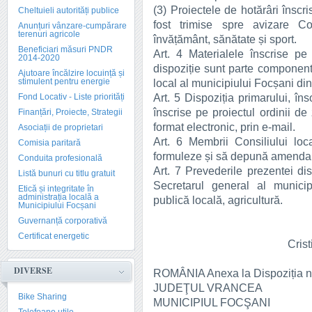
(3) Proiectele de hotărâri înscr
Cheltuieli autorități publice
fost trimise spre avizare Com
Anunțuri vânzare-cumpărare
terenuri agricole
învățământ, sănătate și sport.
Beneficiari măsuri PNDR
Art. 4 Materialele înscrise pe
2014-2020
dispoziție sunt parte componentă
Ajutoare încălzire locuință și
stimulent pentru energie
local al municipiului Focșani din
Art. 5 Dispoziția primarului, îns
Fond Locativ - Liste priorități
înscrise pe proiectul ordinii de 
Finanțări, Proiecte, Strategii
format electronic, prin e-mail.
Asociații de proprietari
Art. 6 Membrii Consiliului loc
Comisia paritară
formuleze și să depună amendam
Conduita profesională
Art. 7 Prevederile prezentei dis
Listă bunuri cu titlu gratuit
Secretarul general al municip
Etică și integritate în
administrația locală a
publică locală, agricultură.
Municipiului Focșani
Guvernanță corporativă
Certificat energetic
Crist
DIVERSE
ROMÂNIA Anexa la Dispoziția n
JUDEŢUL VRANCEA
Bike Sharing
MUNICIPIUL FOCŞANI