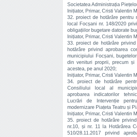
Societatea Administrația Piețelo
Inițiator, Primar, Cristi Valentin 
32. proiect de hotărâre pentru 
local Focșani nr. 148/2020 privi
obligațiilor bugetare datorate bug
Inițiator, Primar, Cristi Valentin 
33. proiect de hotărâre privin
hotărâre privind aprobarea con
municipiului Focșani, bugetelor i
din venituri proprii, precum și 
acestea, pe anul 2020;
Inițiator, Primar, Cristi Valentin 
34. proiect de hotărâre pent
Consiliului local al municip
aprobarea indicatorilor tehn
Lucrări de Intervenție pentru
modernizare Piațeta Teatru și Pi
Inițiator, Primar, Cristi Valentin 
35. proiect de hotărâre privind 
nr.10, și nr. 11 la Hotărârea C
510/28.11.2017 privind aproba