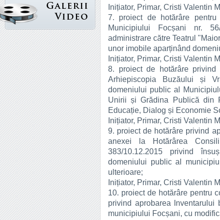
Inițiator, Primar, Cristi Valentin 
7. proiect de hotărâre pentru 
Municipiului Focșani nr. 56
administrare către Teatrul "Maio
unor imobile aparținând domeniul
Inițiator, Primar, Cristi Valentin 
8. proiect de hotărâre privind 
Arhiepiscopia Buzăului și Vr
domeniului public al Municipiulu
Unirii și Grădina Publică din F
Educație, Dialog și Economie So
Inițiator, Primar, Cristi Valentin 
9. proiect de hotărâre privind a
anexei la Hotărârea Consili
383/10.12.2015 privind însuș
domeniului public al municipiul
ulterioare;
Inițiator, Primar, Cristi Valentin 
10. proiect de hotărâre pentru 
privind aprobarea Inventarului 
municipiului Focșani, cu modifică