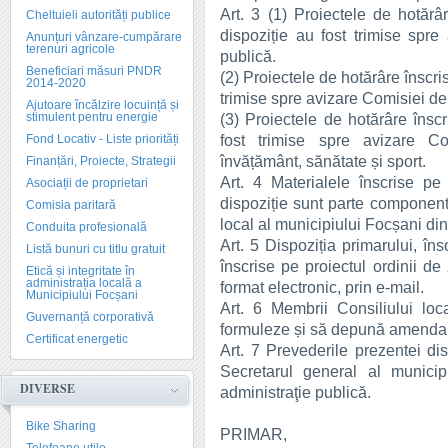
Art. 3 (1) Proiectele de hotărâ
Cheltuieli autorități publice
dispoziție au fost trimise spre
Anunțuri vânzare-cumpărare
terenuri agricole
publică.
Beneficiari măsuri PNDR
(2) Proiectele de hotărâre înscris
2014-2020
trimise spre avizare Comisiei de
Ajutoare încălzire locuință și
stimulent pentru energie
(3) Proiectele de hotărâre înscr
fost trimise spre avizare Com
Fond Locativ - Liste priorități
învățământ, sănătate și sport.
Finanțări, Proiecte, Strategii
Art. 4 Materialele înscrise pe
Asociații de proprietari
dispoziție sunt parte componentă
Comisia paritară
local al municipiului Focșani di
Conduita profesională
Art. 5 Dispoziția primarului, îns
Listă bunuri cu titlu gratuit
înscrise pe proiectul ordinii de 
Etică și integritate în
administrația locală a
format electronic, prin e-mail.
Municipiului Focșani
Art. 6 Membrii Consiliului loc
Guvernanță corporativă
formuleze și să depună amendam
Certificat energetic
Art. 7 Prevederile prezentei dis
Secretarul general al municip
DIVERSE
administraţie publică.
Bike Sharing
PRIMAR,