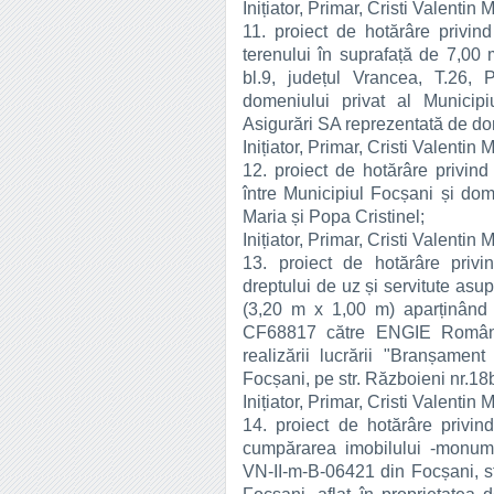
Inițiator, Primar, Cristi Valentin 
11. proiect de hotărâre privind
terenului în suprafață de 7,00 m
bl.9, județul Vrancea, T.26, 
domeniului privat al Municip
Asigurări SA reprezentată de d
Inițiator, Primar, Cristi Valentin 
12. proiect de hotărâre privind
între Municipiul Focșani și do
Maria și Popa Cristinel;
Inițiator, Primar, Cristi Valentin 
13. proiect de hotărâre privin
dreptului de uz și servitute asu
(3,20 m x 1,00 m) aparținând 
CF68817 către ENGIE Români
realizării lucrării "Branșamen
Focșani, pe str. Războieni nr.1
Inițiator, Primar, Cristi Valentin 
14. proiect de hotărâre privin
cumpărarea imobilului -monume
VN-II-m-B-06421 din Focșani, st