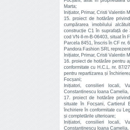
Focșani, aflat în proprietatea
Marta;
Inițiator, Primar, Cristi Valentin 
15. proiect de hotărâre privin
cumpărarea imobilului alcătu
construcție C1 în suprafață de
cod VN-II-m-B-06403, situat în F
Parcela 8451, înscris în CF nr. 6
Pandora Fashion SRL reprezenta
Inițiator, Primar, Cristi Valentin 
16. proiect de hotărâre pentru a
conformitate cu H.C.L. nr. 87/
pentru repartizarea și închirier
Focșani;
Inițiatori, consilieri locali,
Constantinescu Ioana Camelia,
17. proiect de hotărâre privi
situate în Focșani, Cartierul Br
închiriere în conformitate cu Le
și completările ulterioare;
Inițiatori, consilieri locali,
Constantinescu Ioana Camelia,