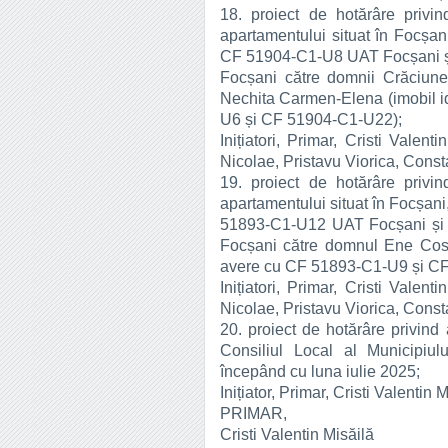
18. proiect de hotărâre privi
apartamentului situat în Focșani,
CF 51904-C1-U8 UAT Focșani și
Focșani către domnii Crăciune
Nechita Carmen-Elena (imobil id
U6 și CF 51904-C1-U22);
Inițiatori, Primar, Cristi Valent
Nicolae, Pristavu Viorica, Cons
19. proiect de hotărâre privi
apartamentului situat în Focșani,
51893-C1-U12 UAT Focșani și 
Focșani către domnul Ene Cosmi
avere cu CF 51893-C1-U9 și C
Inițiatori, Primar, Cristi Valent
Nicolae, Pristavu Viorica, Cons
20. proiect de hotărâre privind
Consiliul Local al Municipiu
începând cu luna iulie 2025;
Inițiator, Primar, Cristi Valentin 
PRIMAR,
Cristi Valentin Misăilă