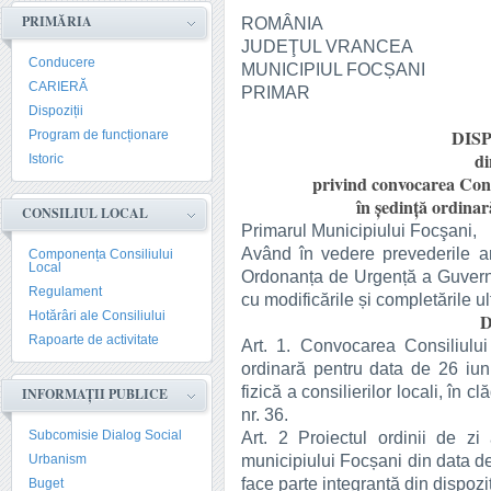
PRIMĂRIA
ROMÂNIA
JUDEŢUL VRANCEA
Conducere
MUNICIPIUL FOCȘANI
CARIERĂ
PRIMAR
Dispoziții
DISP
Program de funcționare
di
Istoric
privind convocarea Cons
în şedinţă ordinar
CONSILIUL LOCAL
Primarul Municipiului Focşani,
Având în vedere prevederile art.
Componența Consiliului
Local
Ordonanța de Urgență a Guvernul
Regulament
cu modificările și completările ul
Hotărâri ale Consiliului
D
Rapoarte de activitate
Art. 1. Convocarea Consiliului
ordinară pentru data de 26 iun
fizică a consilierilor locali, în 
INFORMAȚII PUBLICE
nr. 36.
Subcomisie Dialog Social
Art. 2 Proiectul ordinii de zi
municipiului Focșani din data d
Urbanism
face parte integrantă din dispoziț
Buget