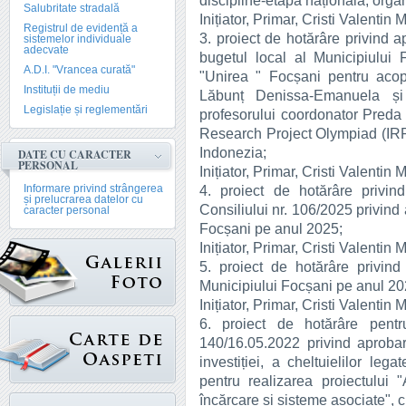
discipline-etapa națională, orga
Salubritate stradală
Inițiator, Primar, Cristi Valentin 
Registrul de evidență a
3. proiect de hotărâre privind a
sistemelor individuale
adecvate
bugetul local al Municipiului
A.D.I. "Vrancea curată"
"Unirea " Focșani pentru acope
Instituții de mediu
Lăbunț Denissa-Emanuela și
Legislație și reglementări
profesorului coordonator Preda
Research Project Olympiad (IRP
Indonezia;
DATE CU CARACTER
PERSONAL
Inițiator, Primar, Cristi Valentin 
Informare privind strângerea
4. proiect de hotărâre privin
și prelucrarea datelor cu
Consiliului nr. 106/2025 privind
caracter personal
Focșani pe anul 2025;
Inițiator, Primar, Cristi Valentin 
5. proiect de hotărâre privin
Municipiului Focșani pe anul 20
Inițiator, Primar, Cristi Valentin 
6. proiect de hotărâre pent
140/16.05.2022 privind aproba
investiției, a cheltuielilor leg
pentru realizarea proiectului 
încărcare și sisteme asociate", c