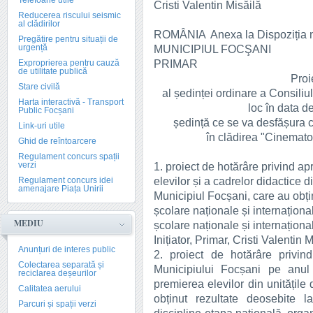
Telefoane utile
Cristi Valentin Misăilă
Reducerea riscului seismic
al clădirilor
ROMÂNIA
Anexa la Dispoziția 
Pregătire pentru situații de
urgență
MUNICIPIUL FOCŞANI
PRIMAR
Exproprierea pentru cauză
de utilitate publică
Proie
Stare civilă
al ședinței ordinare a Consiliu
Harta interactivă - Transport
loc în data d
Public Focșani
ședință ce se va desfășura cu 
Link-uri utile
în clădirea "Cinematog
Ghid de reîntoarcere
Regulament concurs spații
verzi
1. proiect de hotărâre privind 
elevilor și a cadrelor didactice d
Regulament concurs idei
amenajare Piața Unirii
Municipiul Focșani, care au obțin
școlare naționale și internațion
MEDIU
școlare naționale și internaționa
Inițiator, Primar, Cristi Valentin 
Anunțuri de interes public
2. proiect de hotărâre privin
Colectarea separată și
Municipiului Focșani pe anu
reciclarea deșeurilor
premierea elevilor din unitățile
Calitatea aerului
obținut rezultate deosebite l
Parcuri și spații verzi