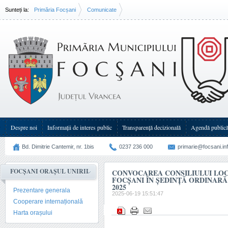
Sunteți la:
Primăria Focșani
Comunicate
Convocarea Consiliului Local al Municipiului Focşani în şedinţă(...)
Despre noi
Informații de interes public
Transparenţă decizională
Agendă public
Bd. Dimitrie Cantemir, nr. 1bis
0237 236 000
primarie@focsani.in
FOCȘANI ORAȘUL UNIRII
CONVOCAREA CONSILIULUI LOC
FOCŞANI ÎN ŞEDINŢĂ ORDINARĂ 
2025
Prezentare generala
2025-06-19 15:51:47
Cooperare internațională
Harta orașului