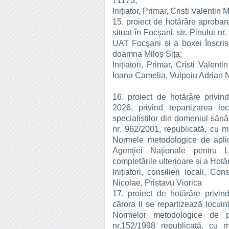
71173;
Inițiator, Primar, Cristi Valentin 
15. proiect de hotărâre aprobare
situat în Focşani, str. Pinului n
UAT Focşani și a boxei înscr
doamna Miloș Sița;
Inițiatori, Primar, Cristi Valent
Ioana Camelia, Vulpoiu Adrian N
16. proiect de hotărâre privind
2026, privind repartizarea locu
specialiștilor din domeniul sănă
nr. 962/2001, republicată, cu mo
Normele metodologice de aplica
Agenţiei Naţionale pentru Lo
completările ulterioare și a Hotă
Inițiatori, consilieri locali, 
Nicolae, Pristavu Viorica
17. proiect de hotărâre privi
cărora li se repartizează locuinț
Normelor metodologice de pu
nr.152/1998 republicată, cu mo