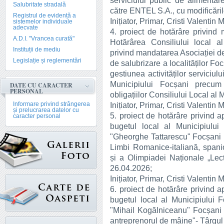
serviciului public de alimenta
Salubritate stradală
către ENTEL S.A., cu modificările
Registrul de evidență a
Inițiator, Primar, Cristi Valentin 
sistemelor individuale
adecvate
4. proiect de hotărâre privind 
A.D.I. "Vrancea curată"
Hotărârea Consiliului local a
Instituții de mediu
privind mandatarea Asociației de
Legislație și reglementări
de salubrizare a localităților Fo
gestiunea activităților serviciu
Municipiului Focșani precum ș
DATE CU CARACTER
PERSONAL
obligațiilor Consiliului Local al
Informare privind strângerea
Inițiator, Primar, Cristi Valentin 
și prelucrarea datelor cu
5. proiect de hotărâre privind a
caracter personal
bugetul local al Municipiulu
"Gheorghe Tattarescu" Focșani 
Limbi Romanice-italiană, spani
și a Olimpiadei Naționale „Lect
26.04.2026;
Inițiator, Primar, Cristi Valentin 
6. proiect de hotărâre privind a
bugetul local al Municipiului
"Mihail Kogălniceanu" Focșani p
antreprenorul de mâine"- Târgul f