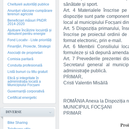
sănătate și sport.
Cheltuieli autorități publice
Art. 4 Materialele înscrise pe
Anunțuri vânzare-cumpărare
terenuri agricole
dispoziție sunt parte componentă
Beneficiari măsuri PNDR
local al municipiului Focșani di
2014-2020
Art. 5 Dispoziția primarului, îns
Ajutoare încălzire locuință și
stimulent pentru energie
înscrise pe proiectul ordinii de 
format electronic, prin e-mail.
Fond Locativ - Liste priorități
Art. 6 Membrii Consiliului loc
Finanțări, Proiecte, Strategii
formuleze și să depună amendam
Asociații de proprietari
Art. 7 Prevederile prezentei dis
Comisia paritară
Secretarul general al municip
Conduita profesională
administraţie publică.
Listă bunuri cu titlu gratuit
PRIMAR,
Etică și integritate în
administrația locală a
Cristi Valentin Misăilă
Municipiului Focșani
Guvernanță corporativă
Certificat energetic
ROMÂNIA Anexa la Dispoziția n
MUNICIPIUL FOCŞANI
DIVERSE
PRIMAR
Bike Sharing
Proi