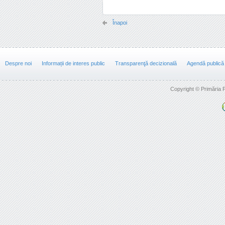
Înapoi
Despre noi
Informații de interes public
Transparenţă decizională
Agendă publică
Copyright © Primăria F