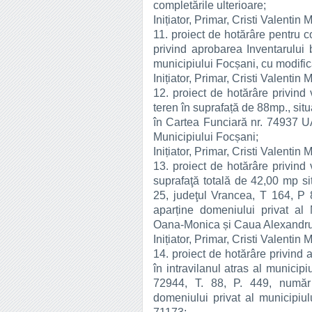
completările ulterioare;
Inițiator, Primar, Cristi Valentin 
11. proiect de hotărâre pentru 
privind aprobarea Inventarului 
municipiului Focșani, cu modifică
Inițiator, Primar, Cristi Valentin 
12. proiect de hotărâre privind 
teren în suprafață de 88mp., situ
în Cartea Funciară nr. 74937 U
Municipiului Focșani;
Inițiator, Primar, Cristi Valentin 
13. proiect de hotărâre privind 
suprafaţă totală de 42,00 mp sit
25, judeţul Vrancea, T 164, P
aparține domeniului privat al
Oana-Monica și Caua Alexandru
Inițiator, Primar, Cristi Valentin 
14. proiect de hotărâre privind a
în intravilanul atras al municip
72944, T. 88, P. 449, număr 
domeniului privat al municipiul