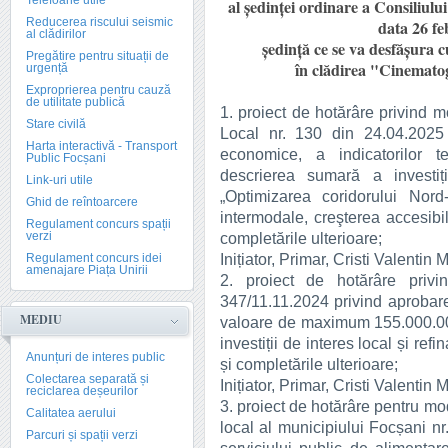
Telefoane utile
al ședinței ordinare a Consiliului
Reducerea riscului seismic
data 26 fe
al clădirilor
ședință ce se va desfășura cu
Pregătire pentru situații de
în clădirea "Cinematog
urgență
Exproprierea pentru cauză
de utilitate publică
1. proiect de hotărâre privind m
Stare civilă
Local nr. 130 din 24.04.2025 
Harta interactivă - Transport
economice, a indicatorilor t
Public Focșani
descrierea sumară a investiți
Link-uri utile
„Optimizarea coridorului Nord
Ghid de reîntoarcere
intermodale, creşterea accesibili
Regulament concurs spații
verzi
completările ulterioare;
Inițiator, Primar, Cristi Valentin 
Regulament concurs idei
amenajare Piața Unirii
2. proiect de hotărâre privi
347/11.11.2024 privind aprobarea
MEDIU
valoare de maximum 155.000.000 
investiții de interes local și refi
Anunțuri de interes public
și completările ulterioare;
Colectarea separată și
Inițiator, Primar, Cristi Valentin 
reciclarea deșeurilor
3. proiect de hotărâre pentru mo
Calitatea aerului
local al municipiului Focșani nr
Parcuri și spații verzi