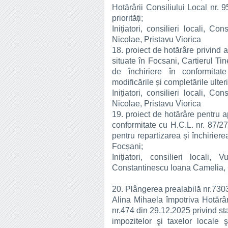
Hotărârii Consiliului Local nr. 
priorități;
Inițiatori, consilieri locali, 
Nicolae, Pristavu Viorica
18. proiect de hotărâre privind
situate în Focsani, Cartierul Tine
de închiriere în conformita
modificările și completările ulter
Inițiatori, consilieri locali, 
Nicolae, Pristavu Viorica
19. proiect de hotărâre pentru a
conformitate cu H.C.L. nr. 87/
pentru repartizarea și închirier
Focșani;
Inițiatori, consilieri locali,
Constantinescu Ioana Camelia, 
20. Plângerea prealabilă nr.730
Alina Mihaela împotriva Hotărâr
nr.474 din 29.12.2025 privind sta
impozitelor şi taxelor locale 