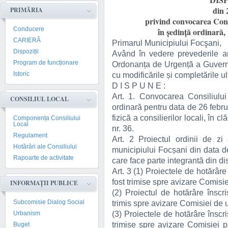
DISP
din 
PRIMĂRIA
privind convocarea Cons
Conducere
în şedinţă ordinară,
CARIERĂ
Primarul Municipiului Focşani,
Dispoziții
Având în vedere prevederile art.
Program de funcționare
Ordonanța de Urgență a Guvernul
Istoric
cu modificările și completările ul
D I S P U N E :
Art. 1. Convocarea Consiliului
CONSILIUL LOCAL
ordinară pentru data de 26 febru
fizică a consilierilor locali, în 
Componența Consiliului
Local
nr. 36.
Regulament
Art. 2 Proiectul ordinii de zi
Hotărâri ale Consiliului
municipiului Focșani din data d
Rapoarte de activitate
care face parte integrantă din di
Art. 3 (1) Proiectele de hotărâre
fost trimise spre avizare Comisie
INFORMAȚII PUBLICE
(2) Proiectul de hotărâre înscri
Subcomisie Dialog Social
trimis spre avizare Comisiei de 
(3) Proiectele de hotărâre înscri
Urbanism
trimise spre avizare Comisiei pe
Buget