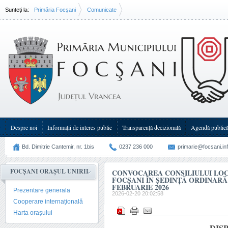
Sunteți la:
Primăria Focșani
Comunicate
Convocarea Consiliului Local al Municipiului Focşani în şedinţă(...)
Despre noi
Informații de interes public
Transparenţă decizională
Agendă public
Bd. Dimitrie Cantemir, nr. 1bis
0237 236 000
primarie@focsani.in
FOCȘANI ORAȘUL UNIRII
CONVOCAREA CONSILIULUI LOC
FOCŞANI ÎN ŞEDINŢĂ ORDINARĂ 
FEBRUARIE 2026
Prezentare generala
2026-02-20 20:02:58
Cooperare internațională
Harta orașului