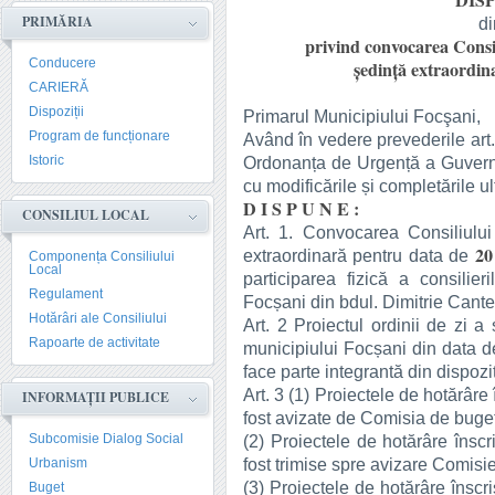
DISP
PRIMĂRIA
d
privind convocarea Consil
Conducere
şedinţă extraordin
CARIERĂ
Dispoziții
Primarul Municipiului Focşani,
Program de funcționare
Având în vedere prevederile art. 133
Istoric
Ordonanța de Urgență a Guvernul
cu modificările și completările ul
D I S P U N E :
CONSILIUL LOCAL
Art. 1. Convocarea Consiliului
20
extraordinară pentru data de
Componența Consiliului
Local
participarea fizică a consilieri
Regulament
Focșani din bdul. Dimitrie Cantem
Hotărâri ale Consiliului
Art. 2 Proiectul ordinii de zi a
Rapoarte de activitate
municipiului Focșani din data 
face parte integrantă din dispoziț
Art. 3 (1) Proiectele de hotărâre 
INFORMAȚII PUBLICE
fost avizate de Comisia de buget
Subcomisie Dialog Social
(2) Proiectele de hotărâre înscr
fost trimise spre avizare Comisie
Urbanism
(3) Proiectele de hotărâre înscri
Buget