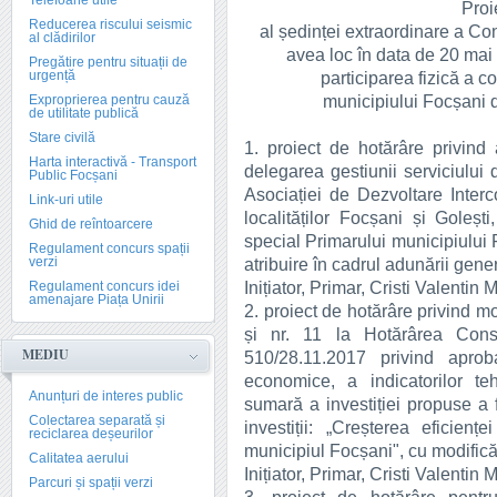
Telefoane utile
Proie
Reducerea riscului seismic
al ședinței extraordinare a Con
al clădirilor
avea loc în data de 20 mai
Pregătire pentru situații de
urgență
participarea fizică a co
municipiului Focșani d
Exproprierea pentru cauză
de utilitate publică
Stare civilă
1. proiect de hotărâre privind
Harta interactivă - Transport
delegarea gestiunii serviciului 
Public Focșani
Asociației de Dezvoltare Interc
Link-uri utile
localităților Focșani și Goleș
Ghid de reîntoarcere
special Primarului municipiului
Regulament concurs spații
verzi
atribuire în cadrul adunării gener
Inițiator, Primar, Cristi Valentin 
Regulament concurs idei
amenajare Piața Unirii
2. proiect de hotărâre privind mod
și nr. 11 la Hotărârea Consi
MEDIU
510/28.11.2017 privind aproba
economice, a indicatorilor te
Anunțuri de interes public
sumară a investiției propuse a f
Colectarea separată și
investiții: „Creșterea eficien
reciclarea deșeurilor
municipiul Focșani", cu modificăr
Calitatea aerului
Inițiator, Primar, Cristi Valentin 
Parcuri și spații verzi