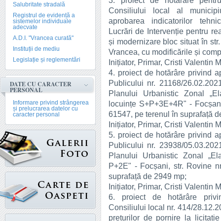
3. proiect de hotărâre pentr
Salubritate stradală
Consiliului local al municip
Registrul de evidență a
aprobarea indicatorilor tehn
sistemelor individuale
adecvate
Lucrări de Intervenție pentru rea
A.D.I. "Vrancea curată"
și modernizare bloc situat în st
Instituții de mediu
Vrancea, cu modificările și compl
Legislație și reglementări
Inițiator, Primar, Cristi Valentin 
4. proiect de hotărâre privind a
Publicului nr. 21168/26.02.202
DATE CU CARACTER
PERSONAL
Planului Urbanistic Zonal „E
Informare privind strângerea
locuințe S+P+3E+4R" - Focșani,
și prelucrarea datelor cu
61547, pe terenul în suprafață 
caracter personal
Inițiator, Primar, Cristi Valentin 
5. proiect de hotărâre privind a
Publicului nr. 23938/05.03.202
Planului Urbanistic Zonal „El
P+2E" - Focșani, str. Rovine n
suprafață de 2949 mp;
Inițiator, Primar, Cristi Valentin 
6. proiect de hotărâre privi
Consiliului local nr. 414/28.12.2
prețurilor de pornire la licitați