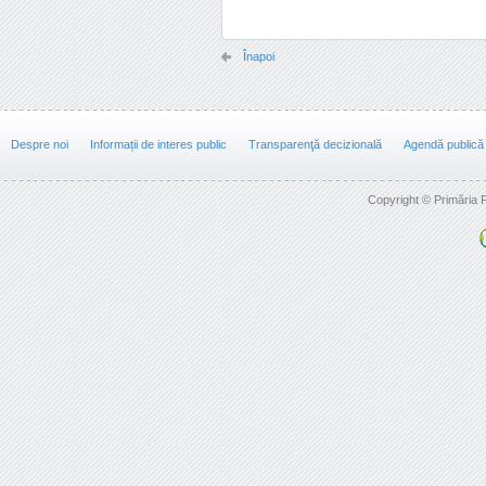
Înapoi
Despre noi
Informații de interes public
Transparenţă decizională
Agendă publică
Copyright © Primăria F