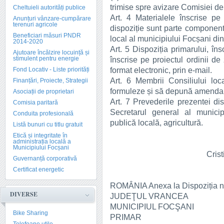
trimise spre avizare Comisiei de
Cheltuieli autorități publice
Art. 4 Materialele înscrise pe
Anunțuri vânzare-cumpărare
terenuri agricole
dispoziție sunt parte componentă
Beneficiari măsuri PNDR
local al municipiului Focșani di
2014-2020
Art. 5 Dispoziția primarului, îns
Ajutoare încălzire locuință și
stimulent pentru energie
înscrise pe proiectul ordinii de 
format electronic, prin e-mail.
Fond Locativ - Liste priorități
Art. 6 Membrii Consiliului loc
Finanțări, Proiecte, Strategii
formuleze și să depună amendam
Asociații de proprietari
Art. 7 Prevederile prezentei dis
Comisia paritară
Secretarul general al municip
Conduita profesională
publică locală, agricultură.
Listă bunuri cu titlu gratuit
Etică și integritate în
administrația locală a
Municipiului Focșani
Crist
Guvernanță corporativă
Certificat energetic
ROMÂNIA Anexa la Dispoziția n
DIVERSE
JUDEŢUL VRANCEA
MUNICIPIUL FOCŞANI
Bike Sharing
PRIMAR