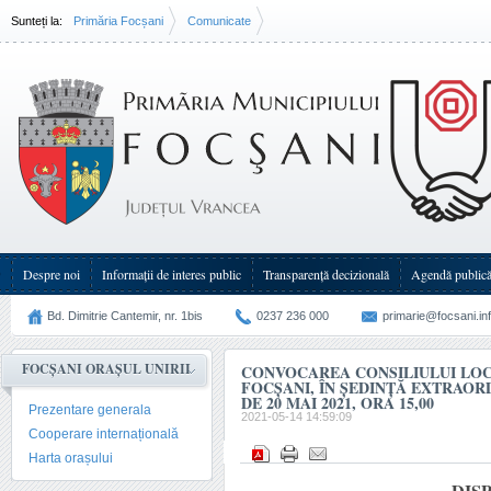
Sunteți la:
Primăria Focșani
Comunicate
Convocarea Consiliului Local al Municipiului Focşani, în şedinţă(...)
Despre noi
Informații de interes public
Transparenţă decizională
Agendă public
Bd. Dimitrie Cantemir, nr. 1bis
0237 236 000
primarie@focsani.in
FOCȘANI ORAȘUL UNIRII
CONVOCAREA CONSILIULUI LOC
FOCŞANI, ÎN ŞEDINŢĂ EXTRAOR
DE 20 MAI 2021, ORA 15,00
Prezentare generala
2021-05-14 14:59:09
Cooperare internațională
Harta orașului