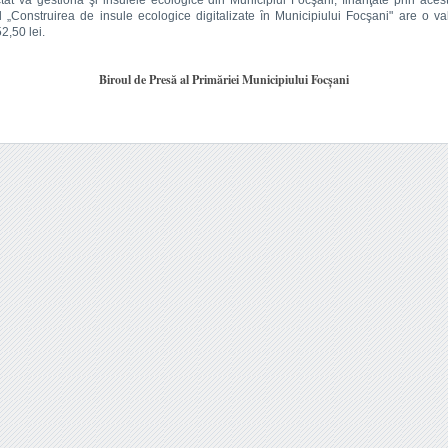
ctat va gestiona şi insulele ecologice din Municipiul Focşani, finanţate prin acest
l „Construirea de insule ecologice digitalizate ȋn Municipiului Focşani" are o v
2,50 lei.
Biroul de Presă al Primăriei Municipiului Focșani