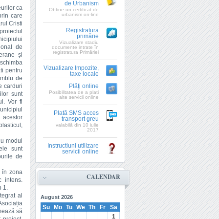
de Urbanism
urilor ca
Obtine un certificat de
urbanism on-line
prin care
ul Cristi
Registratura
proiectul
primărie
cipiului
Vizualizare stadiu
țional de
documente intrate în
registratura Primăriei
erane și
a schimba
Vizualizare Impozite,
ti pentru
taxe locale
amblu de
e carduri
Plăţi online
Posibilitatea de a plati
ilor sunt
alte servicii online
i. Vor fi
unicipiul
Plată SMS acces
a acestor
transport greu
lasticul,
valabilă din 10 iulie
2017
 cu modul
Instructiuni utilizare
ele sunt
servicii online
purile de
e în zona
CALENDAR
c intens.
p 1.
tegrat al
August
2026
Asociația
Su
Mo
Tu
We
Th
Fr
Sa
rmează să
1