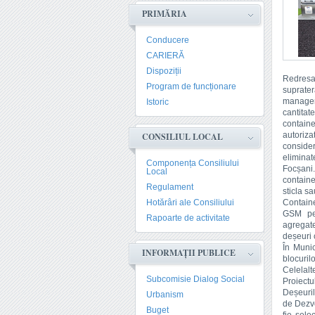
PRIMĂRIA
Conducere
CARIERĂ
Dispoziții
Redresa
Program de funcționare
suprater
manageme
Istoric
cantita
containe
autoriza
CONSILIUL LOCAL
consider
eliminat
Componența Consiliului
Focșani.
Local
containe
Regulament
sticla sa
Hotărâri ale Consiliului
Containe
GSM pen
Rapoarte de activitate
agregate
deșeuri 
În Munic
INFORMAȚII PUBLICE
blocuril
Celelalt
Subcomisie Dialog Social
Proiectu
Deșeuril
Urbanism
de Dezvo
Buget