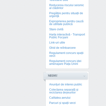
Telefoane utile
Reducerea riscului seismic
al clădirilor
Pregătire pentru situații de
urgență
Exproprierea pentru cauză
de utilitate publică
Stare civilă
Harta interactivă - Transport
Public Focșani
Link-uri utile
Ghid de reîntoarcere
Regulament concurs spații
verzi
Regulament concurs idei
amenajare Piața Unirii
MEDIU
Anunțuri de interes public
Colectarea separată și
reciclarea deșeurilor
Calitatea aerului
Parcuri și spații verzi