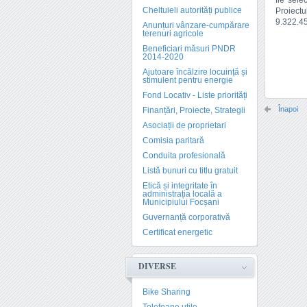
fie sele
Cheltuieli autorități publice
Proiectu
9.322.45
Anunțuri vânzare-cumpărare
terenuri agricole
Beneficiari măsuri PNDR
2014-2020
Ajutoare încălzire locuință și
stimulent pentru energie
Fond Locativ - Liste priorități
Înapoi
Finanțări, Proiecte, Strategii
Asociații de proprietari
Comisia paritară
Conduita profesională
Listă bunuri cu titlu gratuit
Etică și integritate în
administrația locală a
Municipiului Focșani
Guvernanță corporativă
Certificat energetic
DIVERSE
Bike Sharing