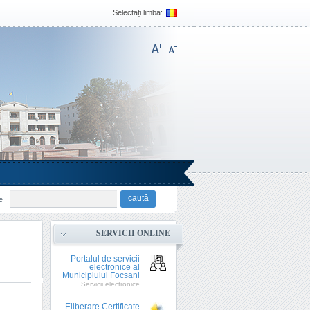
Selectați limba:
e
SERVICII ONLINE
Portalul de servicii
electronice al
Municipiului Focsani
Servicii electronice
Eliberare Certificate