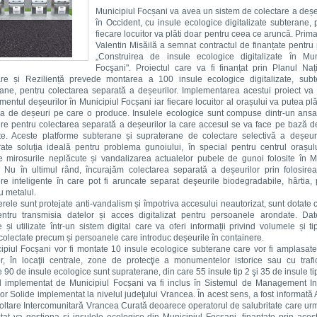
Municipiul Focșani va avea un sistem de colectare a deșe
în Occident, cu insule ecologice digitalizate subterane, 
fiecare locuitor va plăti doar pentru ceea ce aruncă. Primar
Valentin Misăilă a semnat contractul de finanțate pentru 
„Construirea de insule ecologice digitalizate ȋn Muni
Focşani". Proiectul care va fi finanțat prin Planul Na
re și Reziliență prevede montarea a 100 insule ecologice digitalizate, subt
ane, pentru colectarea separată a deșeurilor. Implementarea acestui proiect v
ntul deșeurilor în Municipiul Focșani iar fiecare locuitor al orașului va putea plă
tea de deșeuri pe care o produce. Insulele ecologice sunt compuse dintr-un ans
re pentru colectarea separată a deșeurilor la care accesul se va face pe bază d
te. Aceste platforme subterane și supraterane de colectare selectivă a deșeur
ate soluția ideală pentru problema gunoiului, în special pentru centrul orașulu
e mirosurile neplăcute și vandalizarea actualelor pubele de gunoi folosite în M
 Nu în ultimul rând, încurajăm colectarea separată a deșeurilor prin folosire
re inteligente în care pot fi aruncate separat deşeurile biodegradabile, hârtia, p
u metalul.
rele sunt protejate anti-vandalism și împotriva accesului neautorizat, sunt dotate
tru transmisia datelor și acces digitalizat pentru persoanele arondate. Dat
 și utilizate într-un sistem digital care va oferi informații privind volumele și ti
colectate precum și persoanele care introduc deșeurile în containere.
ipiul Focșani vor fi montate 10 insule ecologice subterane care vor fi amplasat
or, în locaţii centrale, zone de protecţie a monumentelor istorice sau cu trafi
e 90 de insule ecologice sunt supraterane, din care 55 insule tip 2 şi 35 de insule ti
l implementat de Municipiul Focșani va fi inclus în Sistemul de Management In
or Solide implementat la nivelul judeţului Vrancea. În acest sens, a fost informată 
ltare Intercomunitară Vrancea Curată deoarece operatorul de salubritate care u