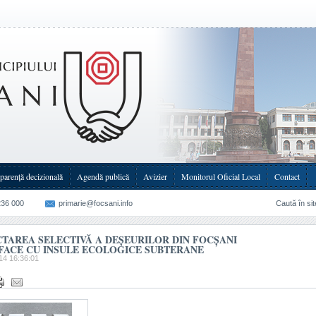
ce cu insule(...)
parenţă decizională
Agendă publică
Avizier
Monitorul Oficial Local
Contact
236 000
primarie@focsani.info
Caută în sit
TAREA SELECTIVĂ A DEȘEURILOR DIN FOCȘANI
 FACE CU INSULE ECOLOGICE SUBTERANE
14 16:36:01