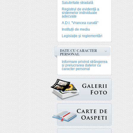
Salubritate stradală
Registrul de evidență a
sistemelor individuale
adecvate
A.D.I. "Vrancea curată"
Instituții de mediu
Legislație și reglementări
DATE CU CARACTER
PERSONAL
Informare privind strângerea
și prelucrarea datelor cu
caracter personal