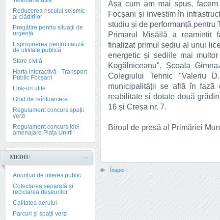
Telefoane utile
Așa cum am mai spus, facem di
Reducerea riscului seismic
Focșani și investim în infrastruc
al clădirilor
studiu și de performanță pentru T
Pregătire pentru situații de
urgență
Primarul Misăilă a reamintit 
finalizat primul sediu al unui lic
Exproprierea pentru cauză
de utilitate publică
energetic și sediile mai multor
Stare civilă
Kogălniceanu", Școala Gimnaz
Harta interactivă - Transport
Colegiului Tehnic "Valeriu D
Public Focșani
municipalității se află în faz
Link-uri utile
reabilitate și dotate două grădini
Ghid de reîntoarcere
16 și Creșa nr. 7.
Regulament concurs spații
verzi
Biroul de presă al Primăriei Mun
Regulament concurs idei
amenajare Piața Unirii
MEDIU
Înapoi
Anunțuri de interes public
Colectarea separată și
reciclarea deșeurilor
Calitatea aerului
Parcuri și spații verzi