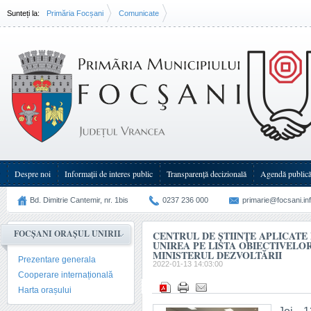
Sunteți la:
Primăria Focșani
Comunicate
Centrul de științe aplicate de la Colegiul Unirea pe lista obiectivelor(...)
Despre noi
Informații de interes public
Transparenţă decizională
Agendă public
Bd. Dimitrie Cantemir, nr. 1bis
0237 236 000
primarie@focsani.in
FOCȘANI ORAȘUL UNIRII
CENTRUL DE ȘTIINȚE APLICATE
UNIREA PE LISTA OBIECTIVELOR
MINISTERUL DEZVOLTĂRII
Prezentare generala
2022-01-13 14:03:00
Cooperare internațională
Harta orașului