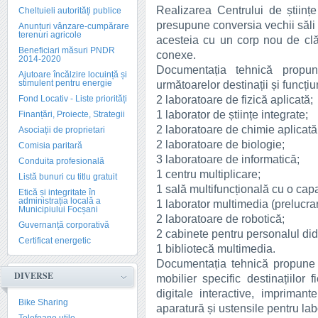
Realizarea Centrului de științ
Cheltuieli autorități publice
presupune conversia vechii săli 
Anunțuri vânzare-cumpărare
terenuri agricole
acesteia cu un corp nou de clăd
Beneficiari măsuri PNDR
conexe.
2014-2020
Documentația tehnică propun
Ajutoare încălzire locuință și
stimulent pentru energie
următoarelor destinații și funcțiu
2 laboratoare de fizică aplicată;
Fond Locativ - Liste priorități
1 laborator de științe integrate;
Finanțări, Proiecte, Strategii
2 laboratoare de chimie aplicată
Asociații de proprietari
2 laboratoare de biologie;
Comisia paritară
3 laboratoare de informatică;
Conduita profesională
1 centru multiplicare;
Listă bunuri cu titlu gratuit
1 sală multifuncțională cu o capa
Etică și integritate în
administrația locală a
1 laborator multimedia (prelucrar
Municipiului Focșani
2 laboratoare de robotică;
Guvernanță corporativă
2 cabinete pentru personalul did
Certificat energetic
1 bibliotecă multimedia.
Documentația tehnică propune e
DIVERSE
mobilier specific destinațiilor 
digitale interactive, imprimante
Bike Sharing
aparatură și ustensile pentru lab