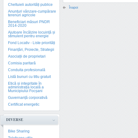
Cheltuieli autorități publice
Înapoi
Anunțuri vânzare-cumpărare
terenuri agricole
Beneficiari măsuri PNDR
2014-2020
Ajutoare încălzire locuință și
stimulent pentru energie
Fond Locativ - Liste priorități
Finanțări, Proiecte, Strategii
Asociații de proprietari
Comisia paritară
Conduita profesională
Listă bunuri cu titlu gratuit
Etică și integritate în
administrația locală a
Municipiului Focșani
Guvernanță corporativă
Certificat energetic
DIVERSE
Bike Sharing