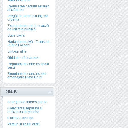
Telefoane utile
Reducerea riscului seismic
al clădirilor
Pregătire pentru situații de
urgență
Exproprierea pentru cauză
de utilitate publică
Stare civilă
Harta interactivă - Transport
Public Focșani
Link-uri utile
Ghid de reîntoarcere
Regulament concurs spații
verzi
Regulament concurs idei
amenajare Piața Unirii
MEDIU
Anunțuri de interes public
Colectarea separată și
reciclarea deșeurilor
Calitatea aerului
Parcuri și spații verzi