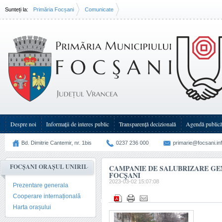
Sunteți la:
Primăria Focșani
Comunicate
Campanie de salubrizare generală în Municipiul Focșani
Despre noi
Informații de interes public
Transparenţă decizională
Agendă public
Bd. Dimitrie Cantemir, nr. 1bis
0237 236 000
primarie@focsani.in
FOCȘANI ORAȘUL UNIRII
CAMPANIE DE SALUBRIZARE GE
FOCȘANI
2023-03-02 15:07:08
Prezentare generala
Cooperare internațională
Harta orașului