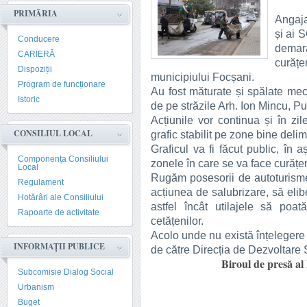
PRIMĂRIA
Angaja
și ai 
Conducere
demar
CARIERĂ
curățe
Dispoziții
municipiului Focșani.
Program de funcționare
Au fost măturate și spălate meca
Istoric
de pe străzile Arh. Ion Mincu, 
Acțiunile vor continua și în z
CONSILIUL LOCAL
grafic stabilit pe zone bine delim
Graficul va fi făcut public, în a
Componența Consiliului
zonele în care se va face curățe
Local
Rugăm posesorii de autoturisme
Regulament
acțiunea de salubrizare, să elib
Hotărâri ale Consiliului
astfel încât utilajele să poat
Rapoarte de activitate
cetățenilor.
Acolo unde nu există înțelegere d
INFORMAȚII PUBLICE
de către Direcția de Dezvoltare S
Biroul de presă al
Subcomisie Dialog Social
Urbanism
Buget